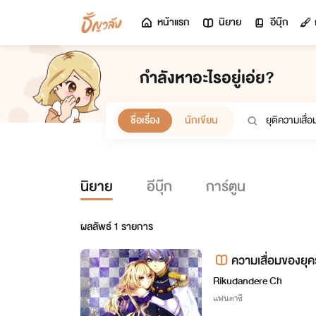
หน้าแรก
นิยาย
อีบุ๊ก
กำลังหาอะไรอยู่เอ่ย?
ชื่อเรื่อง
นักเขียน
นิยาย
อีบุ๊ก
การ์ตูน
ผลลัพธ์
1
รายการ
ความเสื่อมของยุ
Rikudandere Ch
แฟนตาซี