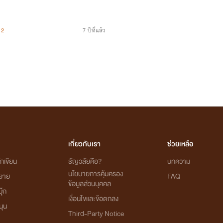
2
7 ปีที่แล้ว
เกี่ยวกับเรา
ช่วยเหลือ
กเขียน
ธัญวลัยคือ?
บทความ
นโยบายการคุ้มครอง
ิยาย
FAQ
ข้อมูลส่วนบุคคล
ุ๊ก
เงื่อนไขและข้อตกลง
นุน
Third-Party Notice