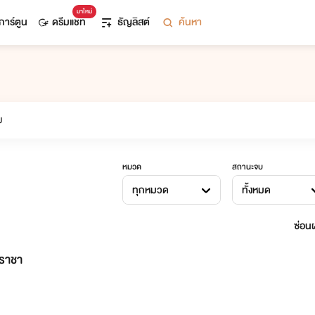
มาใหม่
การ์ตูน
ดรีมแชท
ธัญลิสต์
ค้นหา
หมวด
สถานะจบ
ทุกหมวด
ทั้งหมด
ซ่อนผ
คราชา