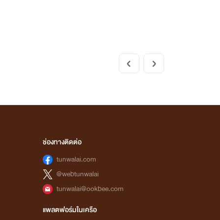
ช่องทางติดต่อ
tunwalai.com
@webtunwalai
tunwalai@ookbee.com
แพลตฟอร์มในเครือ