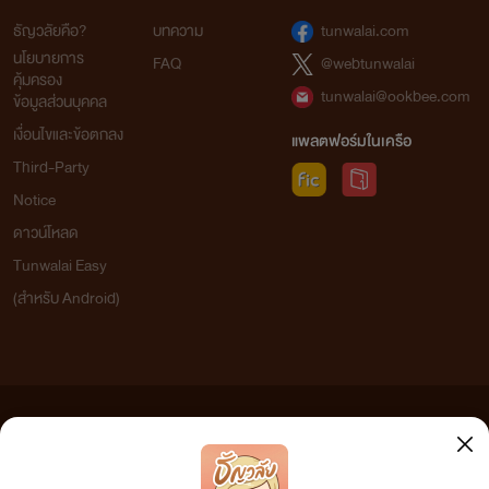
ธัญวลัยคือ?
บทความ
tunwalai.com
นโยบายการ
FAQ
@webtunwalai
คุ้มครอง
tunwalai@ookbee.com
ข้อมูลส่วนบุคคล
เงื่อนไขและข้อตกลง
แพลตฟอร์มในเครือ
Third-Party
Notice
ดาวน์โหลด
Tunwalai Easy
(สำหรับ Android)
ข้อความที่ท่านได้อ่านจากเว็บไซต์นี้เกิดจากการเขียนโดยสาธารณชนและเผยแพร่โดยอัตโนมัติ ผู้ดูแล
เว็บไซต์แห่งนี้ไม่ได้เห็นด้วยและไม่ขอรับผิดชอบต่อข้อความใดๆ ทั้งสิ้น ดังนั้นผู้อ่านทุกท่านโปรดใช้
วิจารณญาณในการกลั่นกรองด้วยตนเอง และหากท่านพบข้อความใดๆ ที่ขัดต่อกฎหมายและศีลธรรม