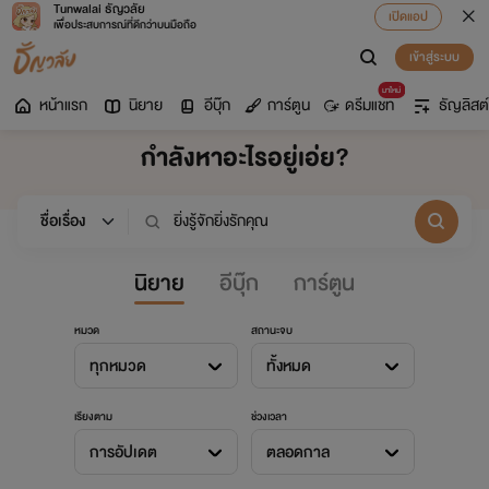
Tunwalai ธัญวลัย
เปิดแอป
เพื่อประสบการณ์ที่ดีกว่าบนมือถือ
เข้าสู่ระบบ
มาใหม่
หน้าแรก
นิยาย
อีบุ๊ก
การ์ตูน
ดรีมแชท
ธัญลิสต์
กำลังหาอะไรอยู่เอ่ย?
นิยาย
อีบุ๊ก
การ์ตูน
หมวด
สถานะจบ
ทุกหมวด
ทั้งหมด
เรียงตาม
ช่วงเวลา
การอัปเดต
ตลอดกาล