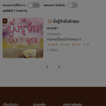
ซ่อนผลงานที่ใช้ปก AI
แสดงเฉพาะโปรโมชัน
ผลลัพธ์
1
รายการ
ยิ่งรู้จักยิ่งรักคุณ
จบ
ดาราดา
รักโรแมนติก
คนไทยเป็นอะไรกับคนเก่า?
649.2K
3.2K
2.1K
94
4 ปีที่แล้ว
เกี่ยวกับเรา
ช่วยเหลือ
ช่องทางติดต่อ