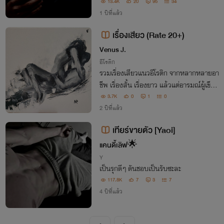
าจะไม่ได้เป็นอะไรกันก็ตาม!
13.4K
20
95
34
1 ปีที่แล้ว
เรื่องเสียว (Rate 20+)
Venus J.
อีโรติก
รวมเรื่องเสียวแนวอีโรติก จากหลากหลายอา
ชีพ เรื่องสั้น เรื่องยาว แล้วแต่อารมณ์ผู้เขียน
สายอีโรติกเกิดอารมณ์เปลี่ยวๆ เหงาๆ ก็เข้า
3.7K
0
1
0
มา join ได้ Warning: คำหยาบคายเยอะมา
2 ปีที่แล้ว
ก ไม่ชอบก็ไม่ต้องเปิดอ่าน
เทียร์ขายตัว [Yaoi]
แคนดี้เลิฟ🌟
Y
เป็นรุกดีๆ ดันชอบเป็นรับซะละ
117.8K
7
3
7
4 ปีที่แล้ว