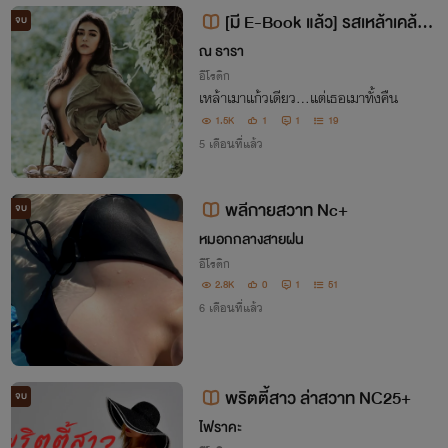
[มี E-Book แล้ว] รสเหล้าเคล้าร
จบ
าคะ | [PWP] + [NC30+]
ณ ธารา
อีโรติก
เหล้าเมาแก้วเดียว…แต่เธอเมาทั้งคืน
1.5K
1
1
19
5 เดือนที่แล้ว
พลีกายสวาท Nc+
จบ
หมอกกลางสายฝน
อีโรติก
2.8K
0
1
51
6 เดือนที่แล้ว
พริตตี้สาว ล่าสวาท NC25+
จบ
ไฟราคะ