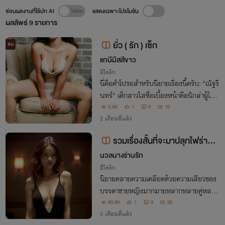
ซ่อนผลงานที่ใช้ปก AI
แสดงเฉพาะโปรโมชัน
ผลลัพธ์
9
รายการ
ยั่ว ( รัก ) เซ็ก
จบ
แกนีมีสสีขาว
อีโรติก
นี่คือคำโปรยสำหรับนิยายเรื่องนี้ครับ: "ณัฐริ
นทร์" เด็กสาวใสซื่อเบื้องหน้าคือนักล่าผู้ไร้หั
วใจ เป้าหมายของเธอคือ "ธนาธร" CEO น้ำ
2.0K
1
0
10
แข็งผู้ไร้ข่าวฉาว เธอใช้ความเย้ายวนแฝงเล่ห์
2 เดือนที่แล้ว
ล่อลวงเขาให้ตกหลุมพรางกามารมณ์
รวมเรื่องสั้นที่จะมาปลุกไฟร่านใน
ตัวคุณ
นวลนางร่านรัก
อีโรติก
นิยายคลายความเคลียดด้วยความเสียวของ
บรรดาชายหญิงมากมายหลากหลายคู่หลาย
เหตุกาณ์
80.5K
1
3
32
5 เดือนที่แล้ว