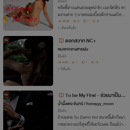
อีโรติก
พริตตี้สาวแสนสวยสุดน่ารัก เวลาโชว์ตัว ตา
มงานต่าง ๆ บางคนน่ะเบื้องลึกร่านแค่ไหน ไ
ม่มีสาวคนไหนจะร่านเท่าเธออีกแล้ว แซบแค่
32.0K
3
1
31
ไหน ป่ะ ไปติดตามเลย
7 เดือนที่แล้ว
ดอกสวาท NC+
จบ
หมอกกลางสายฝน
อีโรติก
2.0K
1
1
13
1 ปีที่แล้ว
To be My First - ช่วยมาเป็นผู้ช
จบ
ายคนแรกของหนูนะคะบอส (NC18+
น้ำผึ้งพระจันทร์ / honeyyy_moon
ไม่หลายP รักต่างวัย DILF Dirty Tal
อีโรติก
ถ้าบอสจะ So Damn Hot ขนาดนี้เค้กก็อยา
k)
กจะยกความบริสุทธิ์ให้เขาไปเลย ถึงแม้ว่าเร