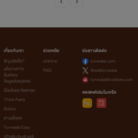
เกี่ยวกับเรา
ช่วยเหลือ
ช่องทางติดต่อ
ธัญวลัยคือ?
บทความ
tunwalai.com
นโยบายการ
FAQ
@webtunwalai
คุ้มครอง
tunwalai@ookbee.com
ข้อมูลส่วนบุคคล
เงื่อนไขและข้อตกลง
แพลตฟอร์มในเครือ
Third-Party
Notice
ดาวน์โหลด
Tunwalai Easy
(สำหรับ Android)