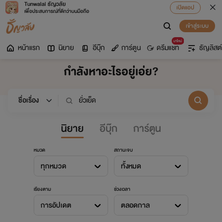
Tunwalai ธัญวลัย
เปิดแอป
เพื่อประสบการณ์ที่ดีกว่าบนมือถือ
เข้าสู่ระบบ
มาใหม่
หน้าแรก
นิยาย
อีบุ๊ก
การ์ตูน
ดรีมแชท
ธัญลิสต์
กำลังหาอะไรอยู่เอ่ย?
นิยาย
อีบุ๊ก
การ์ตูน
หมวด
สถานะจบ
ทุกหมวด
ทั้งหมด
เรียงตาม
ช่วงเวลา
การอัปเดต
ตลอดกาล