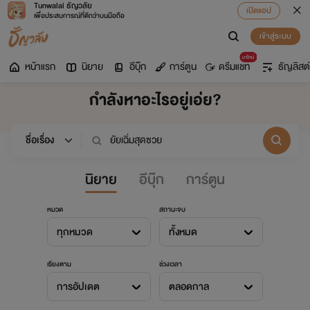
Tunwalai ธัญวลัย
เปิดแอป
เพื่อประสบการณ์ที่ดีกว่าบนมือถือ
เข้าสู่ระบบ
มาใหม่
หน้าแรก
นิยาย
อีบุ๊ก
การ์ตูน
ดรีมแชท
ธัญลิสต์
กำลังหาอะไรอยู่เอ่ย?
นิยาย
อีบุ๊ก
การ์ตูน
หมวด
สถานะจบ
ทุกหมวด
ทั้งหมด
เรียงตาม
ช่วงเวลา
การอัปเดต
ตลอดกาล