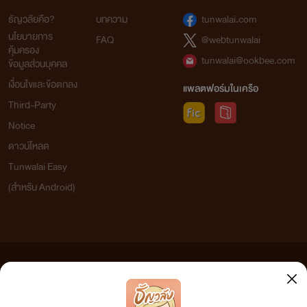
ธัญวลัยคือ?
บทความ
tunwalai.com
นโยบายการ
FAQ
@webtunwalai
คุ้มครอง
tunwalai@ookbee.com
ข้อมูลส่วนบุคคล
เงื่อนไขและข้อตกลง
แพลตฟอร์มในเครือ
Third-Party
Notice
ดาวน์โหลด
Tunwalai Easy
(สำหรับ Android)
ข้อความที่ท่านได้อ่านจากเว็บไซต์นี้เกิดจากการเขียนโดยสาธารณชนและเผยแพร่โดยอัตโนมัติ ผู้ดูแล
เว็บไซต์แห่งนี้ไม่ได้เห็นด้วยและไม่ขอรับผิดชอบต่อข้อความใดๆ ทั้งสิ้น ดังนั้นผู้อ่านทุกท่านโปรดใช้
วิจารณญาณในการกลั่นกรองด้วยตนเอง และหากท่านพบข้อความใดๆ ที่ขัดต่อกฎหมายและศีลธรรม