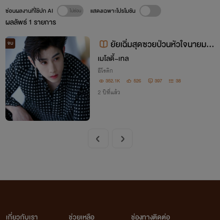
ซ่อนผลงานที่ใช้ปก AI
แสดงเฉพาะโปรโมชัน
ผลลัพธ์
1
รายการ
ยัยเฉิ่มสุดซวยป่วนหัวใจนายมาเ
จบ
ฟีย 18++ END
เมโลดี้~เทล
อีโรติก
352.1K
526
397
38
2 ปีที่แล้ว
เกี่ยวกับเรา
ช่วยเหลือ
ช่องทางติดต่อ