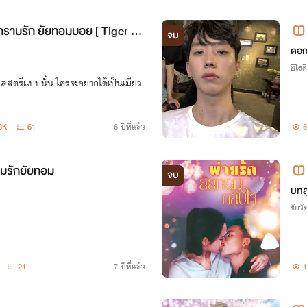
ราบรัก ยัยทอมบอย [ Tiger &
จบ
ดอก
อีโรต
กุลสตรีแบบนั้น ใครจะอยากได้เป็นเมียว
3K
61
6 ปีที่แล้ว
5
ุมรักยัยทอม
จบ
บทส
รักวัย
21
7 ปีที่แล้ว
1