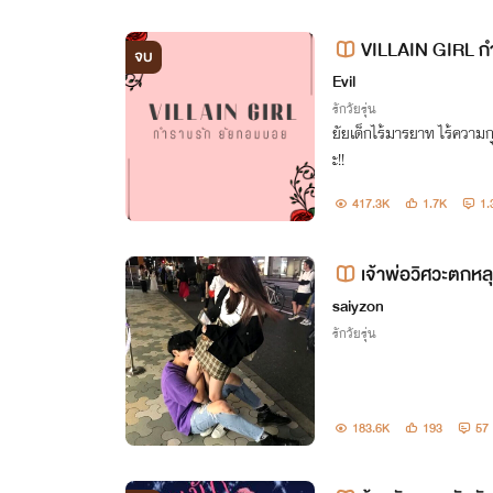
VILLAIN GIRL กำ
จบ
Nene ]
Evil
รักวัยรุ่น
ยัยเด็กไร้มารยาท ไร้ความ
ะ!!
417.3K
1.7K
1.
เจ้าพ่อวิศวะตกหล
saiyzon
รักวัยรุ่น
183.6K
193
57