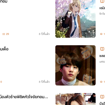
ัยทอม
เอมิย
รักวัย
29
8 ปีที่แล้ว
1
มเด็อ
ชลอ
แฟน
0
8 ปีที่แล้ว
1
นน้องตัวร้ายพิชิตหัวใจยัยทอมตัว
ปัง