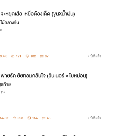
จะหยุดเสือ เหยื่อต้องเด็ด (ขุนXน้ำฝน)
ไม้กลางคืน
ิก
9.4K
121
182
37
7 ปีที่แล้ว
พ่ายรัก ยัยทอมกลับใจ (วินเนอร์ × ใบหม่อน)
ุดท้าย
รุ่น
54.5K
398
154
45
7 ปีที่แล้ว