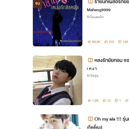
ร้ายนักเผลอรักย
จบ
Maheng9999
รักโรแมนติก
56.3K
215
130
หลงรักยัยทอม จอ
เ ห ง า
รักวัยรุ่น
1.2K
12
1
Oh my sis !!! รุ่
เล็ก
เท็ดดี้แบร์