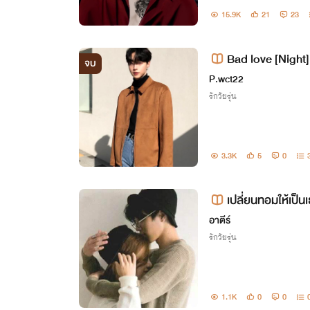
15.9K
21
23
Bad love [Night] 
จบ
ายมัดใจยัยทอม
P.wct22
รักวัยรุ่น
3.3K
5
0
เปลี่ยนทอมให้เป็น
อาตีร์
รักวัยรุ่น
1.1K
0
0