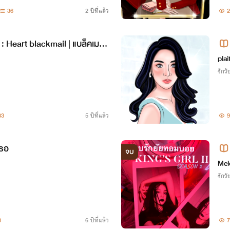
36
2 ปีที่แล้ว
2
: Heart blackmail | แบล็คเมล์ร้
pla
รักวัย
33
5 ปีที่แล้ว
9
เธอ
จบ
Mel
รักวัย
0
6 ปีที่แล้ว
7