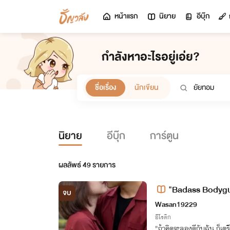
หน้าแรก
นิยาย
อีบุ๊ก
กำลังหาอะไรอยู่เอ่ย?
ชื่อเรื่อง
นักเขียน
นิยาย
อีบุ๊ก
การ์ตูน
ผลลัพธ์
49
รายการ
"Badass Bodygua
จบ
า"
Wasan19229
อีโรติก
​"ถ้าคิดจะลองดีกับฉัน ก็เต