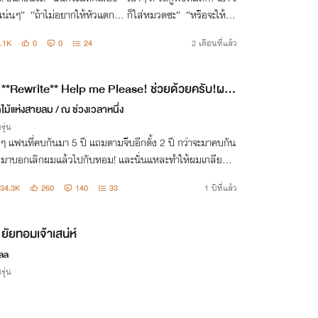
ให้หัวแตก... ก็ใส่หมวดซะ” “หรือจะให้กูจู
บปิดปากด้วยมึงถึงจะเลิกดื้อ?” “เชี่ย!! ไอ้พี่รหัสนรก"
.1K
0
0
24
2 เดือนที่แล้ว
**Rewrite** Help me Please! ช่วยด้วยครับ!ผม
รักยัยทอมหน้าใส
ม้แห่งสายลม / ณ ช่วงเวลาหนึ่ง
รุ่น
ดีๆ แฟนที่คบกันมา 5 ปี แถมตามจีบอีกตั้ง 2 ปี กว่าจะมาคบกัน
 ก็มาบอกเลิกผมแล้วไปกับทอม! และนั่นแหละทำให้ผมเกลียดท
้าไส้ แต่ไหงตัวเองดันไปตกหลุมรักยัยทอมหน้าใสข้างบ้านเช่า
34.3K
260
140
33
1 ปีที่แล้ว
?!
ยัยทอมเจ้าเสน่ห์
aa
รุ่น