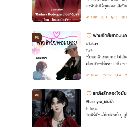
ราะฉันไม่ได้ดุแค่ตอนถือป
1.0K
1
0
พ่ายรักยัยทอมบ
จบ
แสงธนา
อีโรติก
"บ้าบอ ฉันขนลุกนะ ไม่ได
มใหม่ที่เขาให้เรียก "หึ 
เป็นขนล่วงนะ" "ไปหลอกเด็
16.4K
13
4
าไม่ใช่สเปกหนูสักหน่อย"
แกล้งรักลองใจย
จบ
Rhaenyra_เรนีร่า
รักวัยรุ่น
“ต่อให้มึงแก้ผ้าต่อหน้ากู 