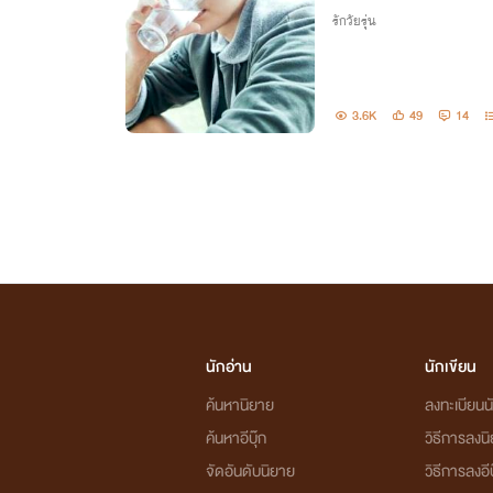
รักวัยรุ่น
3.6K
49
14
นักอ่าน
นักเขียน
ค้นหานิยาย
ลงทะเบียนนั
ค้นหาอีบุ๊ก
วิธีการลงน
จัดอันดับนิยาย
วิธีการลงอีบ