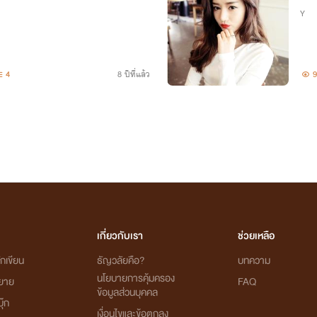
Y
4
8 ปีที่แล้ว
9
เกี่ยวกับเรา
ช่วยเหลือ
กเขียน
ธัญวลัยคือ?
บทความ
นโยบายการคุ้มครอง
ิยาย
FAQ
ข้อมูลส่วนบุคคล
ุ๊ก
เงื่อนไขและข้อตกลง