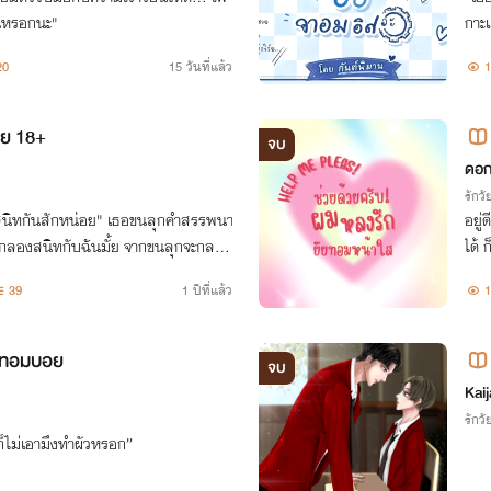
ืนหรอกนะ"
กาะแน่นๆ” “ถ้าไม่อยาก
20
15 วันที่แล้ว
1
อย 18+
จบ
หลง
ดอกไ
รักวัย
้สนิทกันสักหน่อย" เธอขนลุกคำสรรพนา
อยู่
อยากลองสนิทกับฉันมั้ย จากขนลุกจะกลาย
ได้
กเถอะฉันเป็นทอมชอบผู้หญิง เอ่อ พี่ว
อมเข
39
1 ปีที่แล้ว
1
ละวะ
ัยทอมบอย
จบ
Kaij
รักวัย
กูก็ไม่เอามึงทำผัวหรอก”