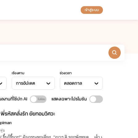
เข้าสู่ระบบ
เรียงตาม
ช่วงเวลา
การอัปเดต
ตลอดกาล
ลงานที่ใช้ปก AI
แสดงเฉพาะโปรโมชัน
พี่รหัสคลั่งรัก ยัยทอมวิศวะ
piman
รุ่น
! ขึ้นก็ขึ้นวะ!” ฉันกระแทกเสียง “เบาๆ ดิ รถกูพังหมด... เอ้า เ