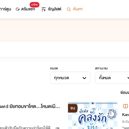
มาใหม่
การ์ตูน
ดรีมแชท
ธัญลิสต์
ค้นหา
หมวด
สถานะจบ
ทุกหมวด
ทั้งหมด
ซ่อนผ
rd ยัยทอมขาโหด...โหมดเมียจ๋
จบ
Kan
รักวัย
รียมตัวรับมือกับความเร่าร้อนให้ดี... เพ
“เออ