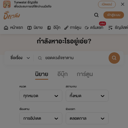
Tunwalai ธัญวลัย
เปิดแอป
เพื่อประสบการณ์ที่ดีกว่าบนมือถือ
เข้าสู่ระบบ
มาใหม่
หน้าแรก
นิยาย
อีบุ๊ก
การ์ตูน
ดรีมแชท
ธัญลิสต์
กำลังหาอะไรอยู่เอ่ย?
นิยาย
อีบุ๊ก
การ์ตูน
หมวด
สถานะจบ
ทุกหมวด
ทั้งหมด
เรียงตาม
ช่วงเวลา
การอัปเดต
ตลอดกาล