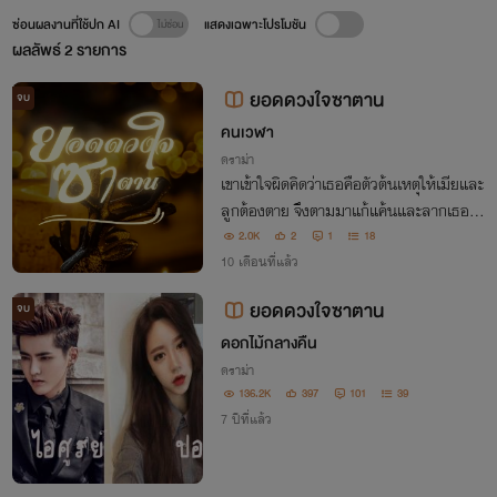
ซ่อนผลงานที่ใช้ปก AI
แสดงเฉพาะโปรโมชัน
ผลลัพธ์
2
รายการ
ยอดดวงใจซาตาน
จบ
คนเวฬา
ดราม่า
เขาเข้าใจผิดคิดว่าเธอคือตัวต้นเหตุให้เมียและ
ลูกต้องตาย จึงตามมาแก้แค้นและลากเธอก
ลับไปลงทัณฑ์ในนรกที่เขาได้สร้างขึ้น
2.0K
2
1
18
10 เดือนที่แล้ว
ยอดดวงใจซาตาน
จบ
ดอกไม้กลางคืน
ดราม่า
136.2K
397
101
39
7 ปีที่แล้ว