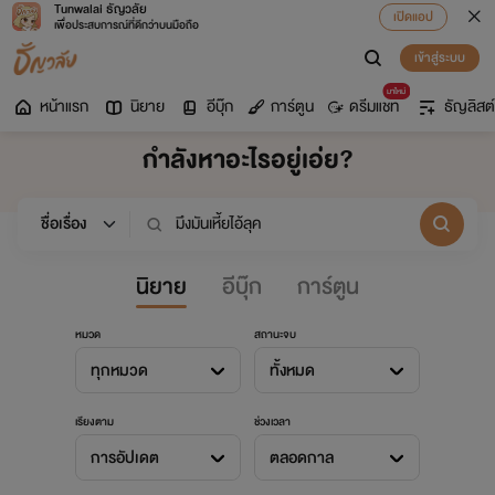
Tunwalai ธัญวลัย
เปิดแอป
เพื่อประสบการณ์ที่ดีกว่าบนมือถือ
เข้าสู่ระบบ
มาใหม่
หน้าแรก
นิยาย
อีบุ๊ก
การ์ตูน
ดรีมแชท
ธัญลิสต์
กำลังหาอะไรอยู่เอ่ย?
นิยาย
อีบุ๊ก
การ์ตูน
หมวด
สถานะจบ
ทุกหมวด
ทั้งหมด
เรียงตาม
ช่วงเวลา
การอัปเดต
ตลอดกาล