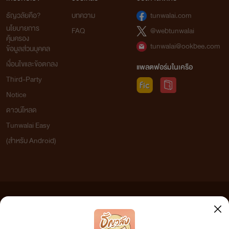
ธัญวลัยคือ?
บทความ
tunwalai.com
นโยบายการ
FAQ
@webtunwalai
คุ้มครอง
tunwalai@ookbee.com
ข้อมูลส่วนบุคคล
เงื่อนไขและข้อตกลง
แพลตฟอร์มในเครือ
Third-Party
Notice
ดาวน์โหลด
Tunwalai Easy
(สำหรับ Android)
ข้อความที่ท่านได้อ่านจากเว็บไซต์นี้เกิดจากการเขียนโดยสาธารณชนและเผยแพร่โดยอัตโนมัติ ผู้ดูแล
เว็บไซต์แห่งนี้ไม่ได้เห็นด้วยและไม่ขอรับผิดชอบต่อข้อความใดๆ ทั้งสิ้น ดังนั้นผู้อ่านทุกท่านโปรดใช้
วิจารณญาณในการกลั่นกรองด้วยตนเอง และหากท่านพบข้อความใดๆ ที่ขัดต่อกฎหมายและศีลธรรม