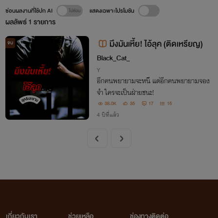
ซ่อนผลงานที่ใช้ปก AI
แสดงเฉพาะโปรโมชัน
ผลลัพธ์
1
รายการ
มึงมันเหี้ย! ไอ้ลุค (ติดเหรียญ)
จบ
Black_Cat_
Y
อีกคนพยายามจะหนี แต่อีกคนพยายามจอง
จำ ใครจะเป็นฝ่ายชนะ!
38.0K
35
17
15
4 ปีที่แล้ว
เกี่ยวกับเรา
ช่วยเหลือ
ช่องทางติดต่อ