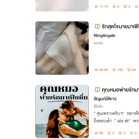
11.1K
4
3
รักสุดใจนายมาเฟีย
ยหนี
Ningtingale
ดราม่า
68.9K
105
84
คุณหมอพ่ายรักมาเ
อัญมณี​สีขาว​
อีโรติก
" คุณพราวครับๆ" หยางชิงหลงเรียกชื่อหญิงสาว​ ถึงสองครั้ง​ เธอ
ถึงตอบเค้า​ " เอ่อ​ ค่ะ" พราวพร้อมเดือน​ รู้สึกเหมือน​ว่าตัวเองตอ
บสนอ
80
0
0
3