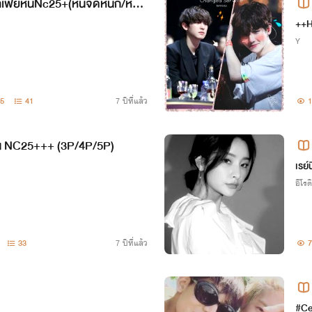
เฟียหื่นNc25+(หื่นจัดหนัก/หลงเ
นได
++H
Y
5
41
7 ปีที่แล้ว
1
่น NC25+++ (3P/4P/5P)
เรย์
อีโรต
33
7 ปีที่แล้ว
7
)
#C