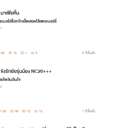
มาเฟียหื่น
ชเมลโล่ช็อกโกแล็ตสอดไส้สตอเบอร์รี่
่า
.4K
15
1
8
6 ปีที่แล้ว
ขังรักยัยรุ่นน้อง NC20+++
ยไพลินอินใจ
ิก
1.2K
98
12
12
7 ปีที่แล้ว