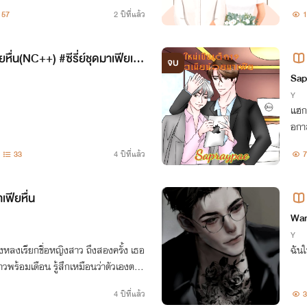
57
2 ปีที่แล้ว
1
หื่น(NC++) #ซีรี่ย์ชุดมาเฟียเมี
จบ
มาเ
Sap
eg 
Y
แฮกเ
อกาส
สามา
33
4 ปีที่แล้ว
7
ฟียหื่น
Wan
Y
ฉันใ
งช้าลง​ ตัวลอยๆ "ให้เกียรติ​เต้นรำกับผมสักเพลงนะครับ
4 ปีที่แล้ว
3