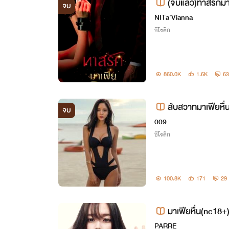
(จบแล้ว)ทาสรักมา
จบ
ด็ก)รอตอนพิเศษ
NITa'Vianna
อีโรติก
860.0K
1.6K
63
สืบสวาทมาเฟียหื
จบ
009
อีโรติก
100.8K
171
29
มาเฟียหื่น(nc18+
PARRE