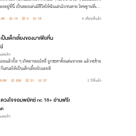
องอยู่ที่นี่ เป็นของเล่นมีชีวิตให้ฉันเล่นไปจนตาย โทษฐานที่เธอ
นี ฉันจะลงโทษอย่างหนัก เธอจะได้เข็ดหลาบและจำได้ว่าฉันคือ
.4K
14
2
18
9 เดือนที่แล้ว
ของชีวิตเธอ”
เป็นเด็กเลี้ยงของมาเฟียหื่น
นี่
รแมนติก
เธอแล้วปิ๊ง ๆ เกิดอารมณ์หงี่ ถูกชะตาตั้งแต่แรกเจอ แล้วจะช้าอ
ย ก็เสนอให้เป็นเด็กเลี้ยงไปเลยสิ
5.8K
256
31
37
2 ปีที่แล้ว
ดวงใจจอมพยัคฆ์ nc 18+ อ่านฟรีเ
ah
รแมนติก