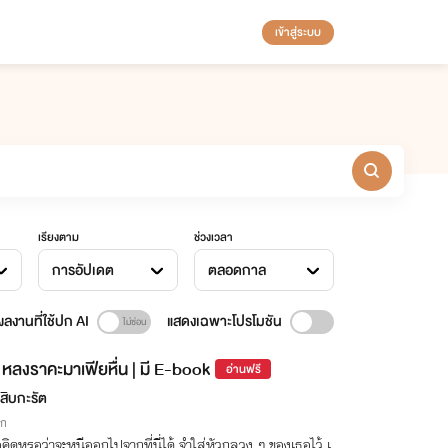
เข้าสู่ระบบ
เรียงตาม
ช่วงเวลา
การอัปเดต
ตลอดกาล
ลงานที่ใช้ปก AI
แสดงเฉพาะโปรโมชัน
หลงราคะมาเฟียหื่น | มี E-book
อ่านฟรี
สิบกะรัต
ิก
คิดหรอว่าจะหนีออกไปจากที่นี่ได้ จำใส่หัวกลวง ๆ ของเธอไว้ เ