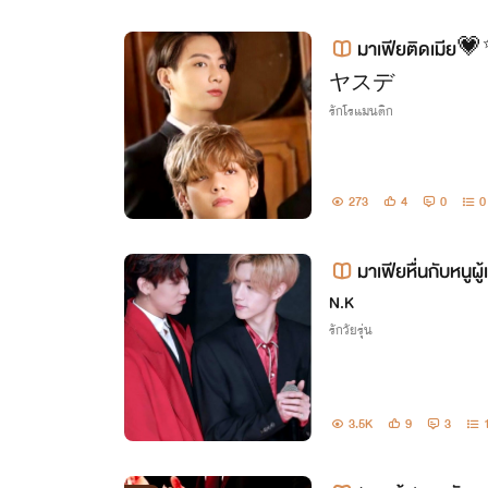
มาเฟียติดเมีย
ヤスデ
รักโรแมนติก
273
4
0
0
มาเฟียหื่นกับหน
N.K
รักวัยรุ่น
3.5K
9
3