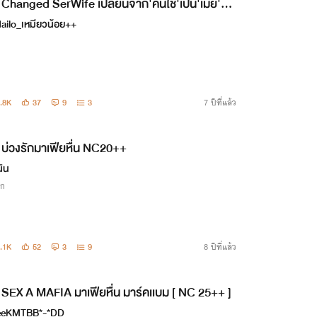
Changed SerWife เปลี่ยนจาก'คนใช้'เป็น'เมีย'แท
้มั้ยครับ? [กวิน x ต้นหนาว] Nc18+++
ailo_เหมียวน้อย++
.8K
37
9
3
7 ปีที่แล้ว
บ่วงรักมาเฟียหื่น NC20++
นิน
ิก
.1K
52
3
9
8 ปีที่แล้ว
SEX A MAFIA มาเฟียหื่น มาร์คเเบม [ NC 25++ ]
eeKMTBB*-*DD