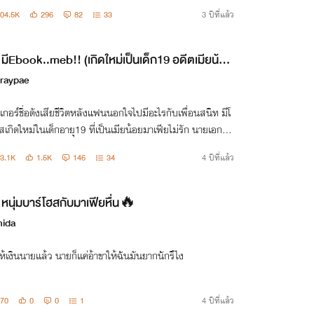
04.5K
296
82
33
3 ปีที่แล้ว
มีEbook..meb!! (เกิดใหม่เป็นเด็ก19 อดีตเมียน้อย
ฟีย)(Bron again as a child 19 Mafia wife) Mpr
raypae
:
กอร์ชื่อดังเสียชีวิตหลังแฟนนอกใจไปมีอะไรกับเพื่อนสนิท มีโ
เกิดใหม่ในเด็กอายุ19 ที่เป็นเมียน้อยมาเฟียไม่รัก นายเอกจะ
รถพิชิตใจมาเฟียจากน้อยเป็นเมียคนเดียวได้ไหม มาลุ้นกัน
3.1K
1.5K
146
34
4 ปีที่แล้ว
หนุ่มบาร์โฮสกับมาเฟียหื่น🔥
ida
ห้เงินนายเเล้ว นายก็เเค่อ้าขาให้ฉันมันยากนักรึไง
70
0
0
1
4 ปีที่แล้ว