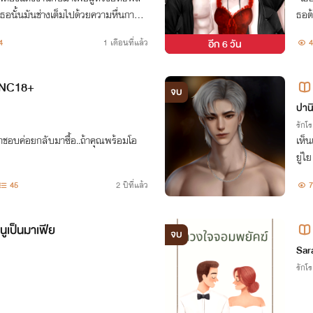
อนั้นมันช่างเต็มไปด้วยความหื่นกาม
ธอต้
คิดห
4
1 เดือนที่แล้ว
อีก
6 วัน
4
เจ้า
น NC18+
จบ
ปานิ
รักโ
าชอบค่อยกลับมาซื้อ..ถ้าคุณพร้อมโอ
เห็น
ยู่ใ
45
2 ปีที่แล้ว
7
ูเป็นมาเฟีย
จบ
Sar
รักโ