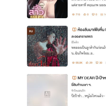
แต่สายตาที่ ตฤณภพ มองเธ
และคลั่งรักเป็นอย่างมาก
715
0
0
1
ห้องลับมาเฟียหื่
จบ
ละอองทราย965
อีโรติก
ทดลองเป็นลูกค้ากันก่อนถ้
น..ฉันก็พร้อม..อ..
68.0K
29
30
MY DEAR ป๊ะป๊าหน
จบ
ยี่สิบห้าเมษา ฯ.
รักโรแมนติก
ป๊ะป๊าข๋า...หนูไม่ไหวแล้ว~