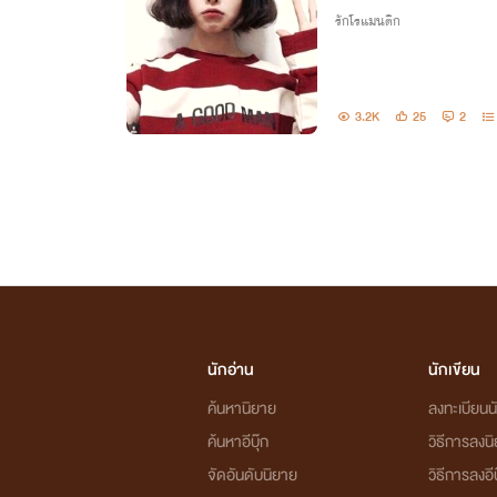
รักโรแมนติก
3.2K
25
2
นักอ่าน
นักเขียน
ค้นหานิยาย
ลงทะเบียนนั
ค้นหาอีบุ๊ก
วิธีการลงน
จัดอันดับนิยาย
วิธีการลงอีบ