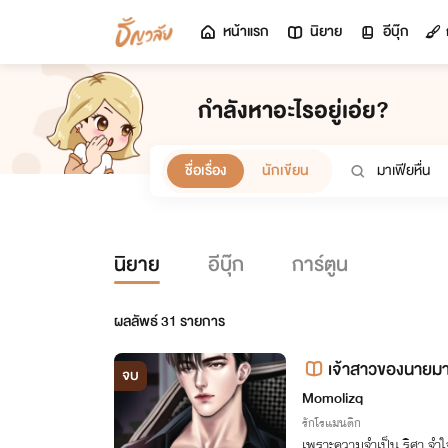
หน้าแรก
นิยาย
อีบุ๊ก
กำลังหาอะไรอยู่เอ่ย?
ชื่อเรื่อง
นักเขียน
นิยาย
อีบุ๊ก
การ์ตูน
ผลลัพธ์
31
รายการ
เจ้าสาวของนายมาเ
จบ
Momolizq
รักโรแมนติก
เพราะความจำเป็น ริศา จำใ