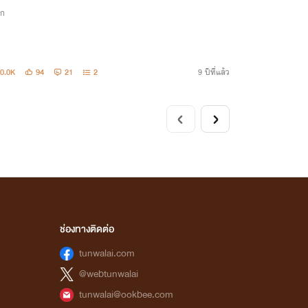
ิก
0.0K
94
21
2
9 ปีที่แล้ว
ช่องทางติดต่อ
tunwalai.com
@webtunwalai
tunwalai@ookbee.com