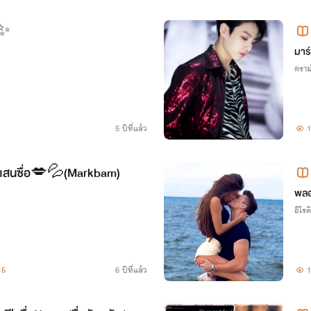
✨
มาร์
ดราม
5 ปีที่แล้ว
1
ูผู้แสนซื่อ💋💦(Markbam)
พลอ
อีโรต
15
6 ปีที่แล้ว
1