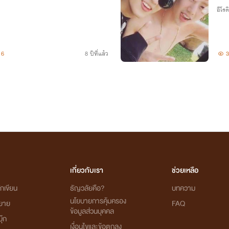
อีโรต
6
8 ปีที่แล้ว
3
เกี่ยวกับเรา
ช่วยเหลือ
กเขียน
ธัญวลัยคือ?
บทความ
นโยบายการคุ้มครอง
ิยาย
FAQ
ข้อมูลส่วนบุคคล
ุ๊ก
เงื่อนไขและข้อตกลง