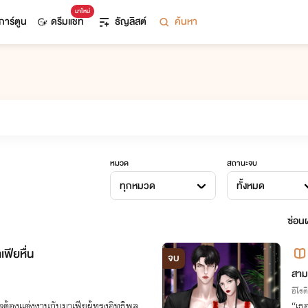
มาใหม่
การ์ตูน
ดรีมแชท
ธัญลิสต์
ค้นหา
หมวด
สถานะจบ
ทุกหมวด
ทั้งหมด
ซ่อนผ
ฟียหื่น
จบ
สาม
อีโรต
จต้องแต่งงานกับมาเฟียผู้ทรงอิทธิพล
“เธอ