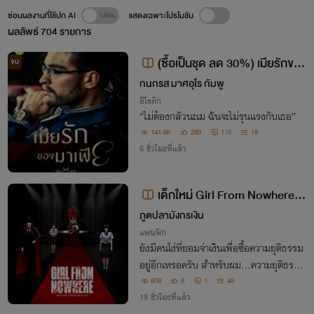
ซ่อนผลงานที่ใช้ปก AI
แสดงเฉพาะโปรโมชัน
ผลลัพธ์
704
รายการ
(ซื้อเป็นชุด ลด 30%) เมียรักของ
จบ
มาเฟีย (ภาคต่อ ราคะนางร้าย) Ebo
กนกรส มาศอุไร กัมพู
ok วางจำหน่ายแล้ว
อีโรติก
“ไม่ต้องกลัวนะเม ฉันจะไม่รุนแรงกับเธอ”
141.9K
250
115
19
6 ชั่วโมงที่แล้ว
เด็กใหม่ Girl From Nowhere ต
อน การล้างแค้นของนักมายากล
ภูตปลามังกรเงิน
แฟนฟิก
ยังมีคนโง่ที่ยอมจ่าเงินเพื่อซื้อความยุติธรรม
อยู่อีกเหรอครับ สำหรับผม...ความยุติธรรม
มันไม่เคยมีค่าอะไรเลย
608
8
1
49
19 ชั่วโมงที่แล้ว