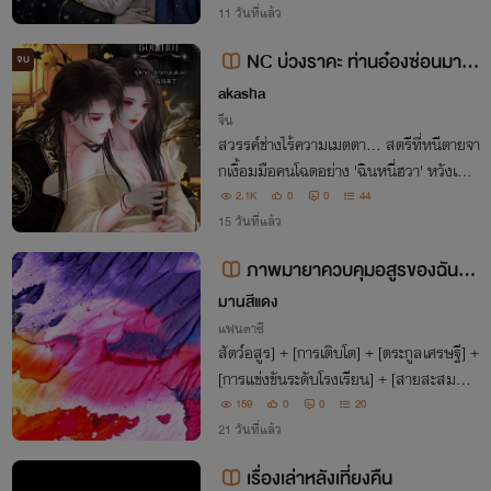
ยุกอีนิกม่าแห่งแดนเหนือเพื่อให้ตนรอดชีวิต
11 วันที่แล้ว
จากเกมแย่งชิงบัลลังก์ที่นองเลือด
NC บ่วงราคะ ท่านอ๋องซ่อนมาย
จบ
า
akasha
จีน
สวรรค์ช่างไร้ความเมตตา... สตรีที่หนีตายจา
กเงื้อมมือคนโฉดอย่าง 'ฉินหนี่ฮวา' หวังเพีย
งได้พึ่งพิงร่มเงาของจวนอ๋องเพื่อรักษาชีวิตใ
2.1K
0
0
44
ห้อยู่รอดปลอดภัย ไร้ซึ่งความมักใหญ่ใฝ่สูงใ
15 วันที่แล้ว
ดๆ
ภาพมายาควบคุมอสูรของฉันดูเ
หมือนจะไม่ค่อยปกติ
มานสีแดง
แฟนตาซี
สัตว์อสูร] + [การเติบโต] + [ตระกูลเศรษฐี] +
[การแข่งขันระดับโรงเรียน] + [สายสะสมสัต
ว์อสูรสุดน่ารัก] + [ไม่มี CP] เมื่อไป๋เหนี่ยวลื
159
0
0
20
มตาตื่นขึ้นมา เธอก็พบกับพ่อที่เย็นชา น้องช
21 วันที่แล้ว
ายที่ห่างเหิน ส่วนเธอกลายเป
เรื่องเล่าหลังเที่ยงคืน