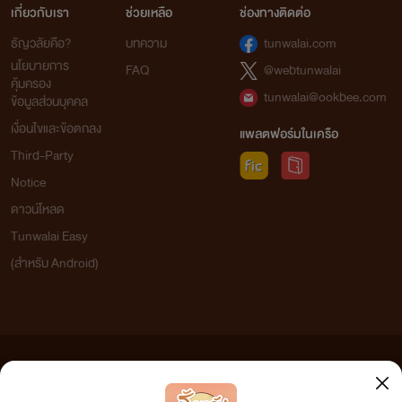
เกี่ยวกับเรา
ช่วยเหลือ
ช่องทางติดต่อ
ธัญวลัยคือ?
บทความ
tunwalai.com
นโยบายการ
FAQ
@webtunwalai
คุ้มครอง
tunwalai@ookbee.com
ข้อมูลส่วนบุคคล
เงื่อนไขและข้อตกลง
แพลตฟอร์มในเครือ
Third-Party
Notice
ดาวน์โหลด
Tunwalai Easy
(สำหรับ Android)
ข้อความที่ท่านได้อ่านจากเว็บไซต์นี้เกิดจากการเขียนโดยสาธารณชนและเผยแพร่โดยอัตโนมัติ ผู้ดูแล
เว็บไซต์แห่งนี้ไม่ได้เห็นด้วยและไม่ขอรับผิดชอบต่อข้อความใดๆ ทั้งสิ้น ดังนั้นผู้อ่านทุกท่านโปรดใช้