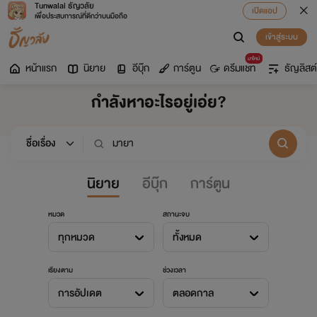
Tunwalai ธัญวลัย
เปิดแอป
เพื่อประสบการณ์ที่ดีกว่าบนมือถือ
เข้าสู่ระบบ
มาใหม่
หน้าแรก
นิยาย
อีบุ๊ก
การ์ตูน
ดรีมแชท
ธัญลิสต์
กำลังหาอะไรอยู่เอ่ย?
นิยาย
อีบุ๊ก
การ์ตูน
หมวด
สถานะจบ
ทุกหมวด
ทั้งหมด
เรียงตาม
ช่วงเวลา
การอัปเดต
ตลอดกาล