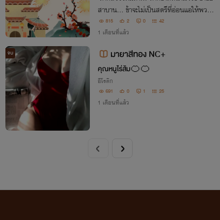
สาบาน... ข้าจะไม่เป็นสตรีที่อ่อนแอให้พวกเ
จ้าเหยียบย่ำอีก ข้าจะกลับมาทวงคืนทุกอย่าง
815
2
0
42
จะทำให้พวกเจ้าต้องลิ้มรสความตายที่ทรมา
1 เดือนที่แล้ว
นยิ่งกว่าร้อยเท่าพันทวี!
มายาสีทอง NC+
จบ
คุณหนูไร่ส้ม🍊🍊
อีโรติก
691
0
1
25
1 เดือนที่แล้ว