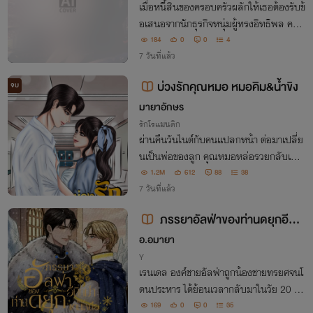
เมื่อหนี้สินของครอบครัวผลักให้เธอต้องรับข้
อเสนอจากนักธุรกิจหนุ่มผู้ทรงอิทธิพล ควา
มสัมพันธ์ที่เริ่มจากข้อตกลงกลับค่อย ๆ เปลี่
184
0
0
4
ยนเป็นความรัก แต่เมื่อหัวใจกลายเป็นเดิมพั
7 วันที่แล้ว
น บทสรุปจะลงเอยเช่นไร?
บ่วงรักคุณหมอ​ หมอคิม&น้ำขิง
จบ
มายาอักษร
รักโรแมนติก
ผ่านคืนวันไนต์กับคนแปลกหน้า ต่อมาเปลี่ย
นเป็นพ่อของลูก คุณหมอหล่อรวยกลับเลือ
กแต่ลูก ไม่เลือกแม่ด้วยซะงั้น
1.2M
612
88
38
7 วันที่แล้ว
ภรรยาอัลฟ่าของท่านดยุกอีนิก
ม่าแห่งแดนเหนือ
อ.อมายา
Y
เรนเดล องค์ชายอัลฟ่าถูกน้องชายทรยศจนโ
ดนประหาร ได้ย้อนเวลากลับมาในวัย 20 ปี เ
ขาเดิมพันส่งจดหมายขอแต่งงานกับ เซริก ด
169
0
0
35