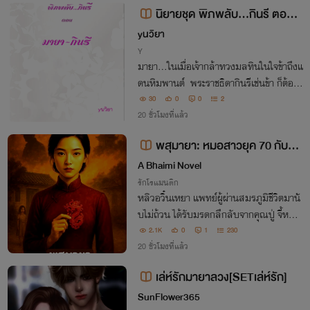
นิยายชุด พิภพลับ...กินรี ตอนม
ายากินรี
yนวิยา
Y
มายา...ในเมื่อเจ้ากล้าทวงมลทินในใจข้าถึงแ
ดนหิมพานต์ พระราชธิดากินรีเช่นข้า ก็ต้อง
ลงมือล้างบาปนั้นเช่นกัน!
30
0
0
2
20 ชั่วโมงที่แล้ว
พสุมายา: หมอสาวยุค 70 กับพ
ลังสายเลือด
A Bhaimi Novel
รักโรแมนติก
หลิวอวิ๋นเหยา แพทย์ผู้ผ่านสมรภูมิชีวิตมานั
บไม่ถ้วน ได้รับมรดกลึกลับจากคุณปู่ จี้หยก
มังกรหงส์สีเลือดและความฝันซ้ำ ๆ ที่นำพาเ
2.1K
0
1
230
ธอย้อนเวลากลับไปสู่ปี 1970 ในร่างลูกสาว
20 ชั่วโมงที่แล้ว
ตระกูลหลิว
เล่ห์รักมายาลวง[SETเล่ห์รัก]
SunFlower365