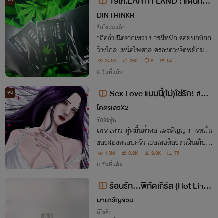
19th.EARTH LAND : แดนกัญ
จบ
ชา (2เล่มจบ)
DIN THINKR
รักโรแมนติก
"ถือกำเนิดจากเทวา บารมีหนัก คอยปกปักก
ว้างไกล เหนือไพศาล ครองดวงจิตพยักฆา ผ
าภูพาน รัศมีแผ่ถึงบริวาร หมื่นแสนตน"
24.5K
360
8
54
6 วันที่แล้ว
Sex Love แบบนี้(ไม่)ใช่รัก! #คา
จบ
ถาxมายา
โคตรเลวX2
รักวัยรุ่น
เพราะคำว่าคู่หมั้นค้ำคอ และสัญญาการหมั้น
ของสองครอบครัว เธอเลยต้องทนฝืนเก็บคว
ามเจ็บปวดที่มีเอาไว้ ถึงแม้ว่ายิ่งนานวัน หัวใ
1.8M
3.2K
2.3K
75
จที่เคยเข้มแข็งของเธอก็ยิ่งแตกสลาย เธอก็ยั
6 วันที่แล้ว
งพยายามฝืนทนเอาไว้ เพราะเธอรักเขา
ร้อนรัก...พิกัดเกิร์ล (Hot Line
Cheer)
มายารัญจวน
อีโรติก