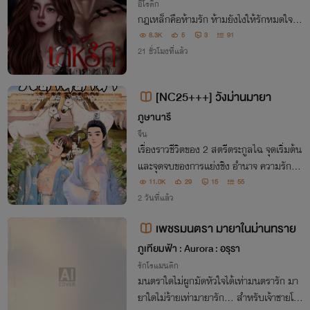
อีโรติก
กฎเหล็กคือห้ามรัก ห้ามยังไงให้รักหมดใจ...
8.3K
5
3
91
21 ชั่วโมงที่แล้ว
[NC25+++] วังม่านมายา
ภูษานารี
จีน
เรื่องราวชีวิตของ 2 สตรีตระกูลไฉ จุดเริ่มต้น
และจุดจบของการแย่งชิง อำนาจ ความรัก ค
วามปรารถนา ชายเดียวผู้กำหนดได้คือฝ่าบา
11.0K
29
15
55
ทแคว้นจ้าว “จ้าวจวิ้น”
2 วันที่แล้ว
เพชรมนตรา มายาในม่านทราย
ภูเทียมฟ้า : Aurora : อรุรา
รักโรแมนติก
มนตราใดไม่ผูกมัดหัวใจได้เท่ามนตรารัก มา
ยาใดไม่ร้ายเท่ามายารัก... สำหรับเจ้าชายโอ