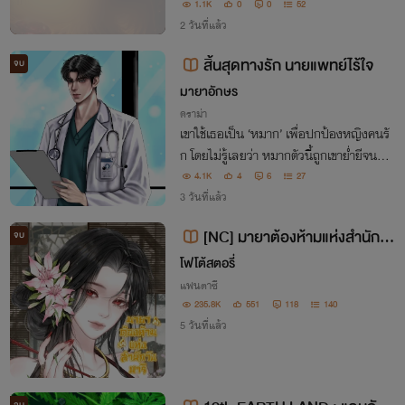
มาห์และกามีลียา...แม้มิใช่ชีวิตเดียวกัน แต่ผู
1.1K
0
0
52
กพันดั่งร่วมลมหายใจ...
2 วันที่แล้ว
สิ้นสุดทางรัก นายแพทย์ไร้ใจ
จบ
มายาอักษร
ดราม่า
เขาใช้เธอเป็น ‘หมาก’ เพื่อปกป้องหญิงคนรั
ก โดยไม่รู้เลยว่า หมากตัวนี้ถูกเขาย่ำยีจนแห
ลกสลายไปแล้ว
4.1K
4
6
27
3 วันที่แล้ว
[NC] มายาต้องห้ามแห่งสำนักวัง
จบ
นารี
โฟโต้สตอรี่
แฟนตาซี
235.8K
551
118
140
5 วันที่แล้ว