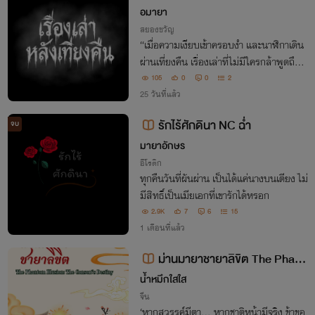
อมายา
สยองขวัญ
“เมื่อความเงียบเข้าครอบงำ และนาฬิกาเดิน
ผ่านเที่ยงคืน เรื่องเล่าที่ไม่มีใครกล้าพูดถึง…
จะเริ่มต้นขึ้น”
105
0
0
2
25 วันที่แล้ว
รักไร้ศักดินา NC ฉ่ำ
จบ
มายาอักษร
อีโรติก
ทุกคืนวันที่ผันผ่าน เป็นได้แค่นางบนเตียง ไม่
มีสิทธิ์เป็นเมียเอกที่เขารักได้หรอก
2.9K
7
6
15
1 เดือนที่แล้ว
ม่านมายาชายาลิขิต The Phant
om lllusion: The Consort's Desti
น้ำหมึกใสใส
ny
จีน
‘หากสวรรค์มีตา... หากชาติหน้ามีจริง ข้าขอ