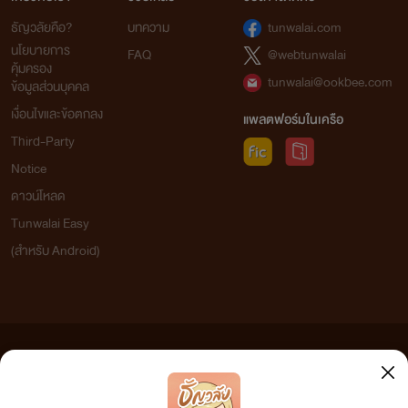
ธัญวลัยคือ?
บทความ
tunwalai.com
นโยบายการ
FAQ
@webtunwalai
คุ้มครอง
tunwalai@ookbee.com
ข้อมูลส่วนบุคคล
เงื่อนไขและข้อตกลง
แพลตฟอร์มในเครือ
Third-Party
Notice
ดาวน์โหลด
Tunwalai Easy
(สำหรับ Android)
ข้อความที่ท่านได้อ่านจากเว็บไซต์นี้เกิดจากการเขียนโดยสาธารณชนและเผยแพร่โดยอัตโนมัติ ผู้ดูแล
เว็บไซต์แห่งนี้ไม่ได้เห็นด้วยและไม่ขอรับผิดชอบต่อข้อความใดๆ ทั้งสิ้น ดังนั้นผู้อ่านทุกท่านโปรดใช้
วิจารณญาณในการกลั่นกรองด้วยตนเอง และหากท่านพบข้อความใดๆ ที่ขัดต่อกฎหมายและศีลธรรม