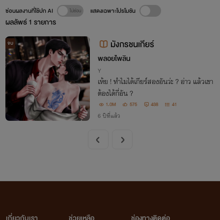
ซ่อนผลงานที่ใช้ปก AI
แสดงเฉพาะโปรโมชัน
ผลลัพธ์
1
รายการ
มังกรชนเกียร์
จบ
พลอยไพลิน
Y
เห้ย ! ทำไมได้เกียร์สองอันว่ะ ? อ่าว แล้วเขา
ต้องได้กี่อัน ?
1.0M
575
438
41
6 ปีที่แล้ว
เกี่ยวกับเรา
ช่วยเหลือ
ช่องทางติดต่อ