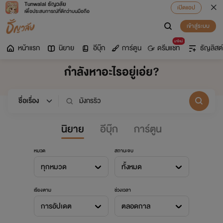
Tunwalai ธัญวลัย
เปิดแอป
เพื่อประสบการณ์ที่ดีกว่าบนมือถือ
เข้าสู่ระบบ
มาใหม่
หน้าแรก
นิยาย
อีบุ๊ก
การ์ตูน
ดรีมแชท
ธัญลิสต์
กำลังหาอะไรอยู่เอ่ย?
นิยาย
อีบุ๊ก
การ์ตูน
หมวด
สถานะจบ
ทุกหมวด
ทั้งหมด
เรียงตาม
ช่วงเวลา
การอัปเดต
ตลอดกาล