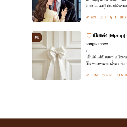
ในปกครองผู้ไม่เคยได้พบเ
------------------ With 
903
1
1
7
ผาคุณเจ้านายที่รัก
เมียแต่ง [Mpreg]
จบ
songsamsee
Y
'เป็นได้แค่เมียแต่ง ไม่ใช่ค
ก็ต้องอดทนอดกลั้นต่อความร
เรื่อยๆ จนเขาแทบจะทนไม่ไ
3.1M
5.5K
5.3