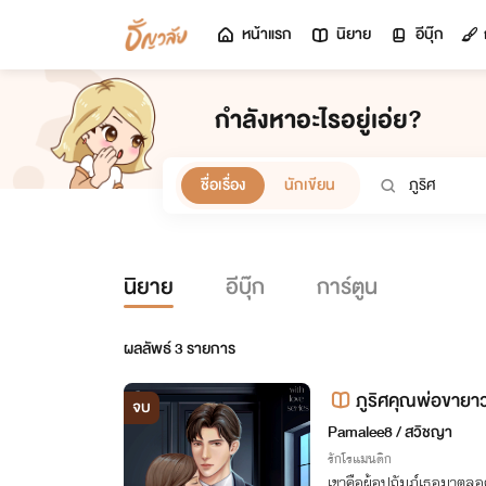
หน้าแรก
นิยาย
อีบุ๊ก
กำลังหาอะไรอยู่เอ่ย?
ชื่อเรื่อง
นักเขียน
นิยาย
อีบุ๊ก
การ์ตูน
ผลลัพธ์
3
รายการ
ภูริศคุณพ่อขายา
จบ
Pamalee8 / สวิชญา
รักโรแมนติก
เขาคือผู้อุปถัมภ์เธอมาตลอ