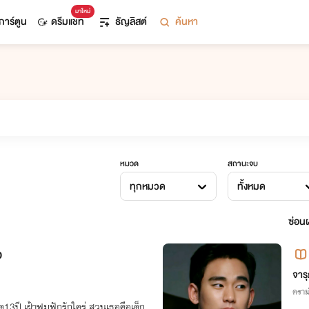
มาใหม่
การ์ตูน
ดรีมแชท
ธัญลิสต์
ค้นหา
หมวด
สถานะจบ
ทุกหมวด
ทั้งหมด
ซ่อนผ
ว
จาร
ดราม
ด13ปี เฝ้าฟูมฟักรักใคร่ สวนเธอคือเด็ก