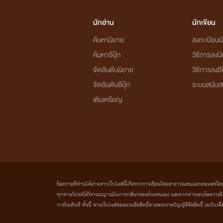
นักอ่าน
นักเขียน
ค้นหานิยาย
ลงทะเบียนนั
ค้นหาอีบุ๊ก
วิธีการลงน
จัดอันดับนิยาย
วิธีการลงอีบ
จัดอันดับอีบุ๊ก
ระบบสนับส
เติมเหรียญ
ข้อความที่ท่านได้อ่านจากเว็บไซต์นี้เกิดจากการเขียนโดยสาธารณชนและเผยแพร่โดยอัตโน
ทุกท่านโปรดใช้วิจารณญาณในการกลั่นกรองด้วยตนเอง และหากท่านพบข้อความใดๆ 
การในทันที ทั้งนี้ ทางเว็บไซต์ขอสงวนลิขสิทธิ์ตามพระราชบัญญัติลิขสิทธิ์ (ฉบับเพิ