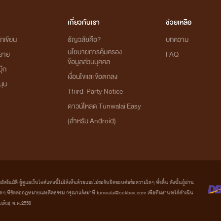
เกี่ยวกับเรา
ช่วยเหลือ
กเขียน
ธัญวลัยคือ?
บทความ
นโยบายการคุ้มครอง
ิยาย
FAQ
ข้อมูลส่วนบุคคล
ุ๊ก
เงื่อนไขและข้อตกลง
นุน
Third-Party Notice
ดาวน์โหลด Tunwalai Easy
(สำหรับ Android)
มัติ ผู้ดูแลเว็บไซต์แห่งนี้ไม่ได้เห็นด้วยและไม่ขอรับผิดชอบต่อข้อความใดๆ ทั้งสิ้น ดังนั้นผู้อ่าน
ที่ขัดต่อกฎหมายและศีลธรรม กรุณาแจ้งมาที่ tunwalai@ookbee.com เพื่อทีมงานจะได้ดำเนิน
่มเติม) พ.ศ.2558