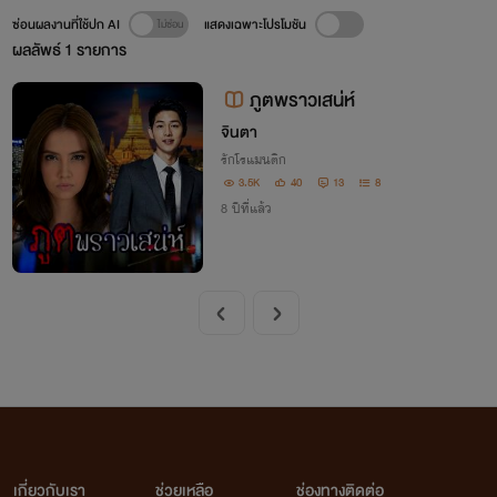
ซ่อนผลงานที่ใช้ปก AI
แสดงเฉพาะโปรโมชัน
ผลลัพธ์
1
รายการ
ภูตพราวเสน่ห์
จินตา
รักโรแมนติก
3.5K
40
13
8
8 ปีที่แล้ว
เกี่ยวกับเรา
ช่วยเหลือ
ช่องทางติดต่อ