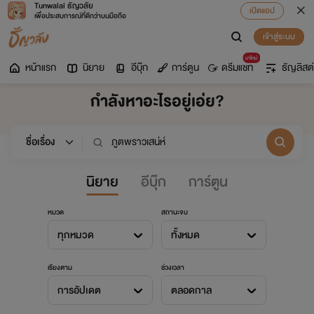
Tunwalai ธัญวลัย
เปิดแอป
เพื่อประสบการณ์ที่ดีกว่าบนมือถือ
เข้าสู่ระบบ
มาใหม่
หน้าแรก
นิยาย
อีบุ๊ก
การ์ตูน
ดรีมแชท
ธัญลิสต์
กำลังหาอะไรอยู่เอ่ย?
นิยาย
อีบุ๊ก
การ์ตูน
หมวด
สถานะจบ
ทุกหมวด
ทั้งหมด
เรียงตาม
ช่วงเวลา
การอัปเดต
ตลอดกาล