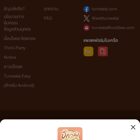
ธัญวลัยคือ?
บทความ
tunwalai.com
นโยบายการ
FAQ
@webtunwalai
คุ้มครอง
tunwalai@ookbee.com
ข้อมูลส่วนบุคคล
เงื่อนไขและข้อตกลง
แพลตฟอร์มในเครือ
Third-Party
Notice
ดาวน์โหลด
Tunwalai Easy
(สำหรับ Android)
ข้อความที่ท่านได้อ่านจากเว็บไซต์นี้เกิดจากการเขียนโดยสาธารณชนและเผยแพร่โดยอัตโนมัติ ผู้ดูแล
เว็บไซต์แห่งนี้ไม่ได้เห็นด้วยและไม่ขอรับผิดชอบต่อข้อความใดๆ ทั้งสิ้น ดังนั้นผู้อ่านทุกท่านโปรดใช้
วิจารณญาณในการกลั่นกรองด้วยตนเอง และหากท่านพบข้อความใดๆ ที่ขัดต่อกฎหมายและศีลธรรม