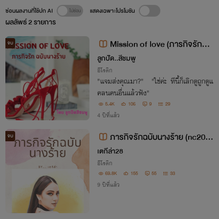
ซ่อนผลงานที่ใช้ปก AI
แสดงเฉพาะโปรโมชัน
ผลลัพธ์
2
รายการ
Mission of love (ภารกิจรักฉบั
จบ
บนางร้าย)
ลูกปัด..สีชมพู
อีโรติก
"แจมส่งคุณมา?" "ใช่ค่ะ ทีนี้ก็เลิกดูถูกดูแ
คลนคนอื่นแล้วฟัง"
5.4K
106
9
29
4 ปีที่แล้ว
ภารกิจรักฉบับนางร้าย (nc20+
จบ
) จบแล้วนะคะ😘😘😘
เตกีล่า28
อีโรติก
69.8K
155
55
33
9 ปีที่แล้ว