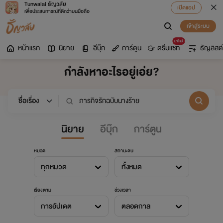
Tunwalai ธัญวลัย
เปิดแอป
เพื่อประสบการณ์ที่ดีกว่าบนมือถือ
เข้าสู่ระบบ
มาใหม่
หน้าแรก
นิยาย
อีบุ๊ก
การ์ตูน
ดรีมแชท
ธัญลิสต์
กำลังหาอะไรอยู่เอ่ย?
นิยาย
อีบุ๊ก
การ์ตูน
หมวด
สถานะจบ
ทุกหมวด
ทั้งหมด
เรียงตาม
ช่วงเวลา
การอัปเดต
ตลอดกาล