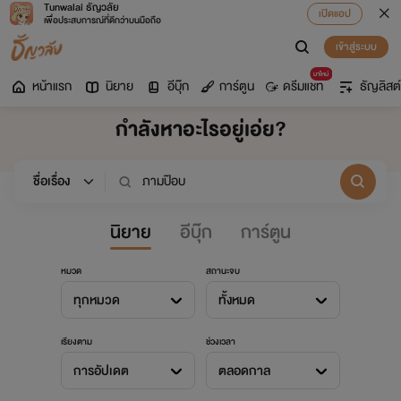
Tunwalai ธัญวลัย
เปิดแอป
เพื่อประสบการณ์ที่ดีกว่าบนมือถือ
เข้าสู่ระบบ
มาใหม่
หน้าแรก
นิยาย
อีบุ๊ก
การ์ตูน
ดรีมแชท
ธัญลิสต์
กำลังหาอะไรอยู่เอ่ย?
นิยาย
อีบุ๊ก
การ์ตูน
หมวด
สถานะจบ
ทุกหมวด
ทั้งหมด
เรียงตาม
ช่วงเวลา
การอัปเดต
ตลอดกาล