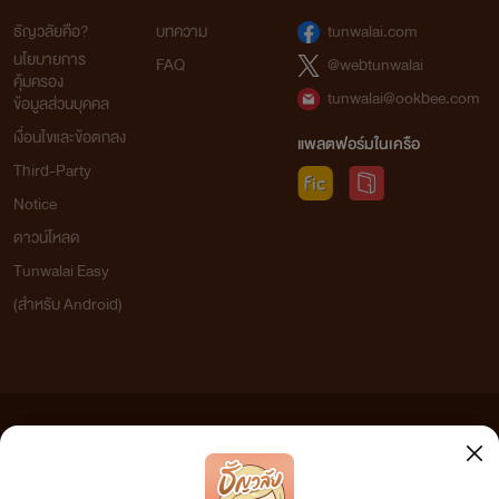
ธัญวลัยคือ?
บทความ
tunwalai.com
นโยบายการ
FAQ
@webtunwalai
คุ้มครอง
tunwalai@ookbee.com
ข้อมูลส่วนบุคคล
เงื่อนไขและข้อตกลง
แพลตฟอร์มในเครือ
Third-Party
Notice
ดาวน์โหลด
Tunwalai Easy
(สำหรับ Android)
ข้อความที่ท่านได้อ่านจากเว็บไซต์นี้เกิดจากการเขียนโดยสาธารณชนและเผยแพร่โดยอัตโนมัติ ผู้ดูแล
เว็บไซต์แห่งนี้ไม่ได้เห็นด้วยและไม่ขอรับผิดชอบต่อข้อความใดๆ ทั้งสิ้น ดังนั้นผู้อ่านทุกท่านโปรดใช้
วิจารณญาณในการกลั่นกรองด้วยตนเอง และหากท่านพบข้อความใดๆ ที่ขัดต่อกฎหมายและศีลธรรม