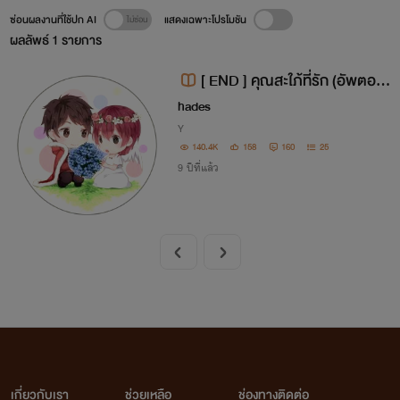
ซ่อนผลงานที่ใช้ปก AI
แสดงเฉพาะโปรโมชัน
ผลลัพธ์
1
รายการ
[ END ] คุณสะใภ้ที่รัก (อัพตอน
พิเศษ) แจ้งข่าวลดราคาหนังสือ
hades
Y
140.4K
158
160
25
9 ปีที่แล้ว
เกี่ยวกับเรา
ช่วยเหลือ
ช่องทางติดต่อ