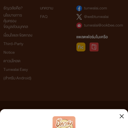
ธัญวลัยคือ?
บทความ
tunwalai.com
นโยบายการ
FAQ
@webtunwalai
คุ้มครอง
tunwalai@ookbee.com
ข้อมูลส่วนบุคคล
เงื่อนไขและข้อตกลง
แพลตฟอร์มในเครือ
Third-Party
Notice
ดาวน์โหลด
Tunwalai Easy
(สำหรับ Android)
ข้อความที่ท่านได้อ่านจากเว็บไซต์นี้เกิดจากการเขียนโดยสาธารณชนและเผยแพร่โดยอัตโนมัติ ผู้ดูแล
เว็บไซต์แห่งนี้ไม่ได้เห็นด้วยและไม่ขอรับผิดชอบต่อข้อความใดๆ ทั้งสิ้น ดังนั้นผู้อ่านทุกท่านโปรดใช้
วิจารณญาณในการกลั่นกรองด้วยตนเอง และหากท่านพบข้อความใดๆ ที่ขัดต่อกฎหมายและศีลธรรม