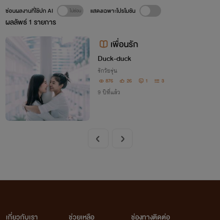
ซ่อนผลงานที่ใช้ปก AI
แสดงเฉพาะโปรโมชัน
ผลลัพธ์
1
รายการ
เพื่อนรัก
ีDuck-duck
รักวัยรุ่น
876
26
1
3
9 ปีที่แล้ว
เกี่ยวกับเรา
ช่วยเหลือ
ช่องทางติดต่อ