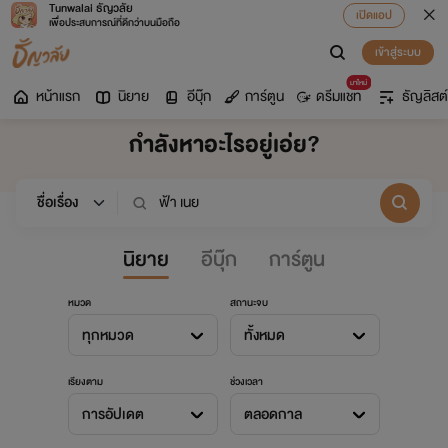
Tunwalai ธัญวลัย
เปิดแอป
เพื่อประสบการณ์ที่ดีกว่าบนมือถือ
เข้าสู่ระบบ
มาใหม่
หน้าแรก
นิยาย
อีบุ๊ก
การ์ตูน
ดรีมแชท
ธัญลิสต์
กำลังหาอะไรอยู่เอ่ย?
นิยาย
อีบุ๊ก
การ์ตูน
หมวด
สถานะจบ
ทุกหมวด
ทั้งหมด
เรียงตาม
ช่วงเวลา
การอัปเดต
ตลอดกาล