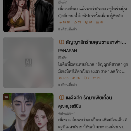
อีโรติก
เมื่อเธอตื่นมาแล้วพบว่าตัวเอง อยู่ในร่างผู้ห
ญิงอีกคน ซ้ำร้ายไปกว่านั้นเมื่อมารู้ทีหลังว่า
ผู้หญิงคนนี้คือคนของพี่ชายข้างบ้าน ที่เธอเฝ้
79.6K
74
87
51
ารักและเฝ้าคิดถึงมาโดยตลอด (มีเนื้อหาทั้งห
8 เดือนที่แล้ว
มด 51 ตอนนะคะ)
สัญญารักร้ายคุณชายราฟาเอล
(Bad Love Contract) NC25+
PANARAN
อีโรติก
ในคืนที่โชคชะตาเล่นกล "สัญญาพิศวาส" ผูก
มัดเรนิตาให้ตกเป็นของเขา ราฟาเอลก้าวเข้า
มาพร้อมข้อเสนอที่ไม่อาจปฏิเสธ ​เกมรักที่ร้
3.1K
25
7
26
อนแรงและเร้าใจจึงเริ่มต้นขึ้น...
9 เดือนที่แล้ว
เผด็จศึก รักมาเฟียเถื่อน
จบ
คุณหนูรสรินิน
รักโรแมนติก
เมื่อนาราค้นพบว่าเขาเป็นมาเฟียเลือดเย็น ศั
ตรูที่ไล่ล่าตัวเขาก็หันเป้ามาหาเธอด้วย ราฟา