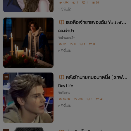
เอลต้องเลือกระหว่างปล่อยเธอไป หรือดึงเธ
4.5K
4
1
39
อเข้ามาในโลกมืดที่ไม่มีวันหันหลังกลับ
1 ปีที่แล้ว
เธอคือเจ้าชายของฉัน You are
my Prince
ดวงจำปา
รักโรแมนติก
82
0
1
0
2 ปีที่แล้ว
คลั่งรักนายหมอมาดนิ่ง [ ราฟาเ
จบ
อล X เกรซ ] nc25+
Day Life
รักวัยรุ่น
15.3K
736
8
48
2 ปีที่แล้ว