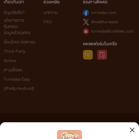
เกี่ยวกับเรา
ช่วยเหลือ
ช่องทางติดต่อ
ธัญวลัยคือ?
บทความ
tunwalai.com
นโยบายการ
FAQ
@webtunwalai
คุ้มครอง
tunwalai@ookbee.com
ข้อมูลส่วนบุคคล
เงื่อนไขและข้อตกลง
แพลตฟอร์มในเครือ
Third-Party
Notice
ดาวน์โหลด
Tunwalai Easy
(สำหรับ Android)
ข้อความที่ท่านได้อ่านจากเว็บไซต์นี้เกิดจากการเขียนโดยสาธารณชนและเผยแพร่โดยอัตโนมัติ ผู้ดูแล
เว็บไซต์แห่งนี้ไม่ได้เห็นด้วยและไม่ขอรับผิดชอบต่อข้อความใดๆ ทั้งสิ้น ดังนั้นผู้อ่านทุกท่านโปรดใช้