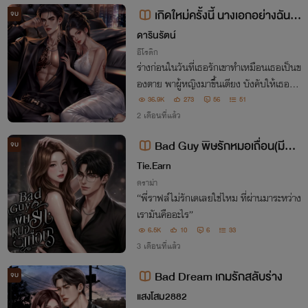
เกิดใหม่ครั้งนี้ นางเอกอย่างฉันข
จบ
อเป็นนางร้าย #Reborn (ราฟาเอล×
ดารินรัตน์
วราลิน)
อีโรติก
ร่างก่อนในวันที่เธอรักเขาทำเหมือนเธอเป็นข
องตาย พาผู้หญิงมาขึ้นเตียง บังคับให้เธอนั่ง
ดู สุดท้ายร่างกายโง่ ๆ ก็รับความเจ็บปวดไม่ไ
36.9K
273
56
51
หว ดับสลายไปต่อหน้าไอ้สารเลวนั่น
2 เดือนที่แล้ว
Bad Guy พิษรักหมอเถื่อน(มีอีบุ๊
จบ
ค)
Tie.Earn
ดราม่า
“พี่ราฟล์ไม่รักเดเลยใช่ไหม ที่ผ่านมาระหว่าง
เรามันคืออะไร”
6.5K
10
6
33
3 เดือนที่แล้ว
Bad Dream เกมรักสลับร่าง
จบ
แสงโสม2882