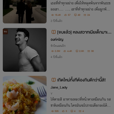
เธอที่ทำทุกอย่าง เพื่อให้หลุดพ้นจากพันธะข
องเขา.... ..... เขาที่ทำทุกอย่าง เพื่อผูกพันธ
ะเธอ
18.4K
67
49
24
3 ปีที่แล้ว
[จบแล้ว] หลงสวาทเมียเด็กมาเฟี
จบ
ย 18+
องค์หงิญ
รักโรแมนติก
2.3M
4.4K
2.6K
38
4 ปีที่แล้ว
เกิดใหม่ทั้งทีต้องกินดีกว่านี้สิ!
Jane_Lady
Y
ให้ตายสิ อาหารเหลวที่หน้าตาเหมือนกัน รส
ชาติเหมือนกัน ใครมันจะไปกระเดือกลงได้ทุก
วันฟะ ช่างมันสิ เขาจะแสดงให้โลกยุคนี้ได้เห็
526
3
4
4