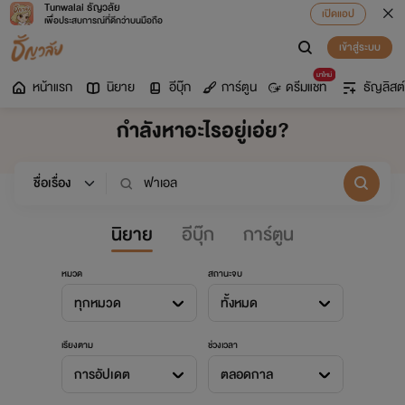
Tunwalai ธัญวลัย
เปิดแอป
เพื่อประสบการณ์ที่ดีกว่าบนมือถือ
เข้าสู่ระบบ
มาใหม่
หน้าแรก
นิยาย
อีบุ๊ก
การ์ตูน
ดรีมแชท
ธัญลิสต์
กำลังหาอะไรอยู่เอ่ย?
นิยาย
อีบุ๊ก
การ์ตูน
หมวด
สถานะจบ
ทุกหมวด
ทั้งหมด
เรียงตาม
ช่วงเวลา
การอัปเดต
ตลอดกาล