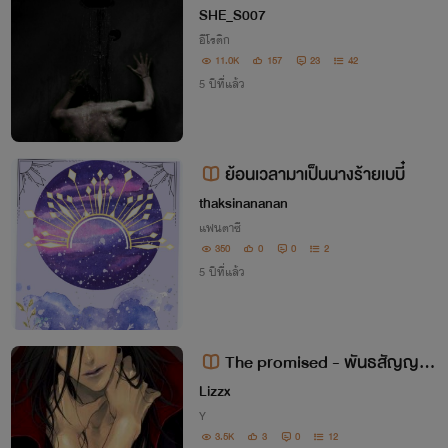
พื่อน
SHE_S007
อีโรติก
11.0K
157
23
42
5 ปีที่แล้ว
ย้อนเวลามาเป็นนางร้ายเบบี๋
thaksinananan
แฟนตาซี
350
0
0
2
5 ปีที่แล้ว
The promised - พันธสัญญาสี
เลือด
Lizzx
Y
3.5K
3
0
12