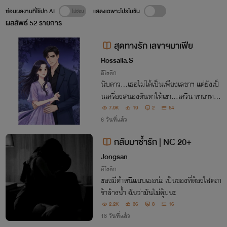
ซ่อนผลงานที่ใช้ปก AI
แสดงเฉพาะโปรโมชัน
ผลลัพธ์
52
รายการ
สุดทางรัก เลขาฯมาเฟีย
Rossalia.S
อีโรติก
นับดาว...เธอไม่ได้เป็นเพียงเลขาฯ แต่ยังเป็
นเครื่องสนองตันหาให้เขา...เควิน ทายาทตร
ะกูลมาเฟีย ที่เธอไม่อาจปฏิเสธได้ เขากำลังจ
7.9K
19
2
54
ะแต่งงาน และก็ยังอยากเก็บเธอเอาไว้เงียบๆ
6 วันที่แล้ว
แต่เธอไม่มีวันเป็นมือที่สามของใคร!
กลับมาซ้ำรัก | NC 20+
Jongsan
อีโรติก
ของมีตำหนิแบบเธอน่ะ เป็นของที่ต้องใส่ตะก
ร้าล้างน้ำ ฉันว่ามันไม่คุ้มนะ
2.2K
36
8
16
18 วันที่แล้ว