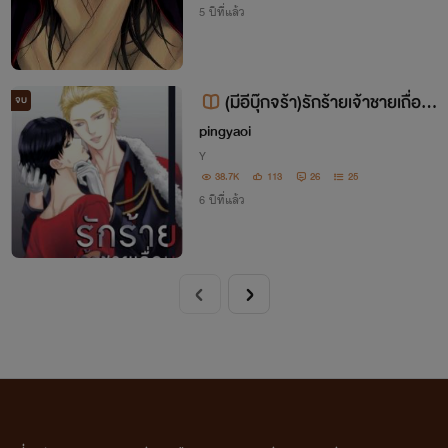
5 ปีที่แล้ว
(มีอีบุ๊กจร้า)รักร้ายเจ้าชายเถื่อน
จบ
(yaoi)
pingyaoi
Y
38.7K
113
26
25
6 ปีที่แล้ว