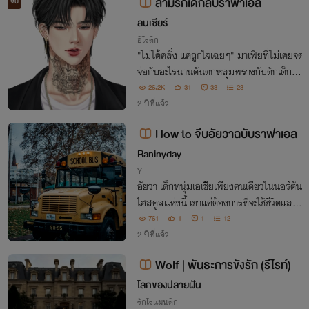
ล่ามรักเด็กลับราฟาเอล​
จบ
ลินเซียร์
อีโรติก
"ไม่ได้คลั่ง​ แค่ถูกใจเฉยๆ​" มาเฟียที่ไม่เคยจด
จ่อกับอะไรนานดันตกหลุมพรางกับดักเด็กซะ
งั้น​ เลยยอมจะติดใจเธอเล่นๆ​ ไว้เป็นเด็กในป
26.2K
31
33
23
กครอง
2 ปีที่แล้ว
How to จีบอัยวาฉบับราฟาเอล
Raninyday
Y
อัยวา เด็กหนุ่มเอเชียเพียงคนเดียวในนอร์ตัน
ไฮสคูลแห่งนี้ เขาแค่ต้องการที่จะใช้ชีวิตและอ
ยู่อย่างไร้ตัวตนไปจนจบไฮสคูล แต่ทุกอย่าง
761
1
1
12
ก็ต้องล้มเหลวเมื่อเจอหนุ่มรุ่นพี่อย่าง ราฟาเ
2 ปีที่แล้ว
อล ลาวีโอเนล
Wolf | พันธะการขังรัก (รีไรท์)
โลกของปลายฝัน
รักโรแมนติก