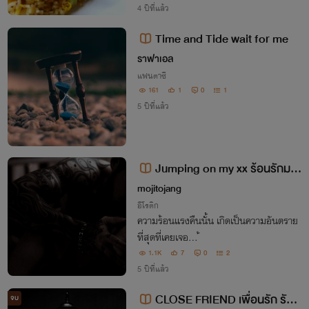
นเองว่าการทำอาหารกินเองมันดีกว่าไอ้อาหา
4 ปีที่แล้ว
รเหลวสำเร็จรูปนี่ตั้งเยอะ!!!
Time and Tide wait for me
ราฟาเอล
แฟนตาซี
161
1
0
1
5 ปีที่แล้ว
Jumping on my xx ร้อนรักมาเ
ฟียร้าย
mojitojang
อีโรติก
ความร้อนแรงคืนนั้น เกิดเป็นความอันตราย
ที่สุดที่เคยเจอ… ้
1.1K
7
0
2
5 ปีที่แล้ว
CLOSE FRIEND เพื่อนรัก รักเ
จบ