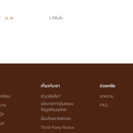
7
38
2 ปีที่แล้ว
เกี่ยวกับเรา
ช่วยเหลือ
กเขียน
ธัญวลัยคือ?
บทความ
นโยบายการคุ้มครอง
ิยาย
FAQ
ข้อมูลส่วนบุคคล
ุ๊ก
เงื่อนไขและข้อตกลง
นุน
Third-Party Notice