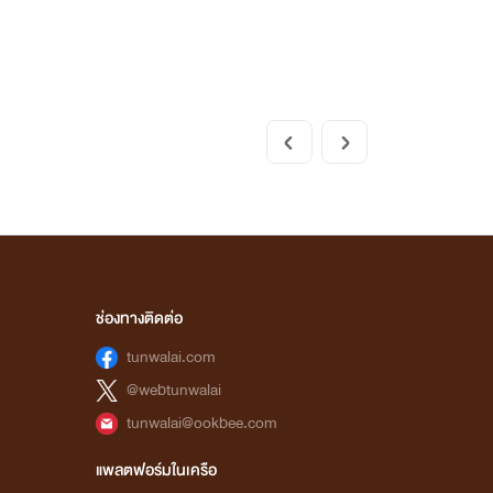
ช่องทางติดต่อ
tunwalai.com
@webtunwalai
tunwalai@ookbee.com
แพลตฟอร์มในเครือ