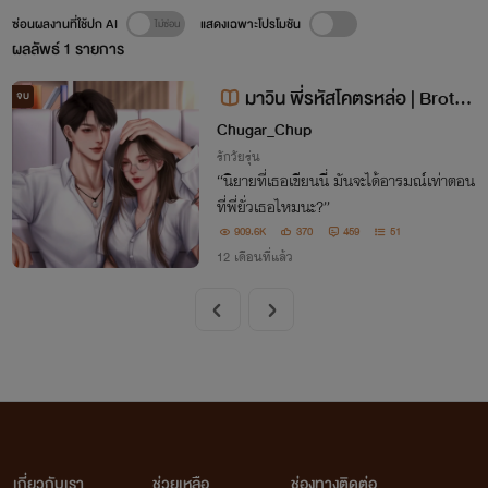
ซ่อนผลงานที่ใช้ปก AI
แสดงเฉพาะโปรโมชัน
ผลลัพธ์
1
รายการ
มาวิน พี่รหัสโคตรหล่อ | Brothe
จบ
r Love
Chugar_Chup
รักวัยรุ่น
“นิยายที่เธอเขียนนี่ มันจะได้อารมณ์เท่าตอน
ที่พี่ยั่วเธอไหมนะ?”
909.6K
370
459
51
12 เดือนที่แล้ว
เกี่ยวกับเรา
ช่วยเหลือ
ช่องทางติดต่อ