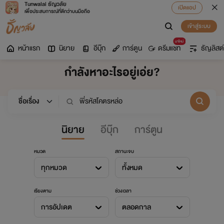
Tunwalai ธัญวลัย
เปิดแอป
เพื่อประสบการณ์ที่ดีกว่าบนมือถือ
เข้าสู่ระบบ
มาใหม่
หน้าแรก
นิยาย
อีบุ๊ก
การ์ตูน
ดรีมแชท
ธัญลิสต์
กำลังหาอะไรอยู่เอ่ย?
นิยาย
อีบุ๊ก
การ์ตูน
หมวด
สถานะจบ
ทุกหมวด
ทั้งหมด
เรียงตาม
ช่วงเวลา
การอัปเดต
ตลอดกาล