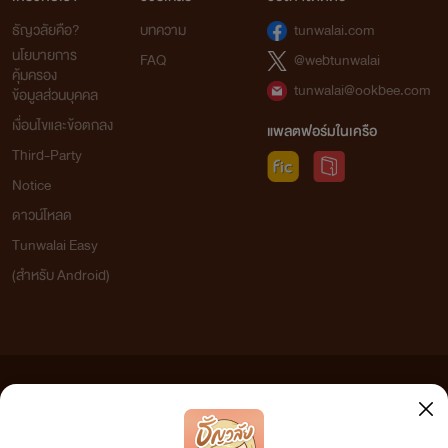
ธัญวลัยคือ?
บทความ
tunwalai.com
นโยบายการ
FAQ
@webtunwalai
คุ้มครอง
tunwalai@ookbee.com
ข้อมูลส่วนบุคคล
เงื่อนไขและข้อตกลง
แพลตฟอร์มในเครือ
Third-Party
Notice
ดาวน์โหลด
Tunwalai Easy
(สำหรับ Android)
ข้อความที่ท่านได้อ่านจากเว็บไซต์นี้เกิดจากการเขียนโดยสาธารณชนและเผยแพร่โดยอัตโนมัติ ผู้ดูแล
เว็บไซต์แห่งนี้ไม่ได้เห็นด้วยและไม่ขอรับผิดชอบต่อข้อความใดๆ ทั้งสิ้น ดังนั้นผู้อ่านทุกท่านโปรดใช้
วิจารณญาณในการกลั่นกรองด้วยตนเอง และหากท่านพบข้อความใดๆ ที่ขัดต่อกฎหมายและศีลธรรม