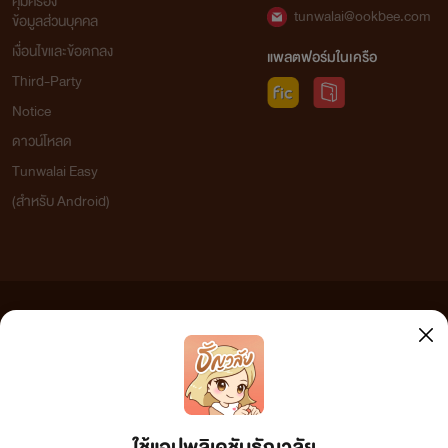
คุ้มครอง
tunwalai@ookbee.com
ข้อมูลส่วนบุคคล
เงื่อนไขและข้อตกลง
แพลตฟอร์มในเครือ
Third-Party
Notice
ดาวน์โหลด
Tunwalai Easy
(สำหรับ Android)
ข้อความที่ท่านได้อ่านจากเว็บไซต์นี้เกิดจากการเขียนโดยสาธารณชนและเผยแพร่โดยอัตโนมัติ ผู้ดูแล
เว็บไซต์แห่งนี้ไม่ได้เห็นด้วยและไม่ขอรับผิดชอบต่อข้อความใดๆ ทั้งสิ้น ดังนั้นผู้อ่านทุกท่านโปรดใช้
วิจารณญาณในการกลั่นกรองด้วยตนเอง และหากท่านพบข้อความใดๆ ที่ขัดต่อกฎหมายและศีลธรรม
กรุณาแจ้งมาที่ tunwalai@ookbee.com เพื่อทีมงานจะได้ดำเนินการในทันที ทั้งนี้ ทางเว็บไซต์ขอสงวน
ลิขสิทธิ์ตามพระราชบัญญัติลิขสิทธิ์ (ฉบับเพิ่มเติม) พ.ศ.2558
ใช้แอปพลิเคชันธัญวลัย