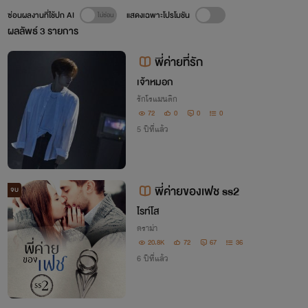
ซ่อนผลงานที่ใช้ปก AI
แสดงเฉพาะโปรโมชัน
ผลลัพธ์
3
รายการ
พี่ค่ายที่รัก
เจ้าหมอก
รักโรแมนติก
72
0
0
0
5 ปีที่แล้ว
พี่ค่ายของเฟช ss2
จบ
ไรท์โส
ดราม่า
20.8K
72
67
36
6 ปีที่แล้ว