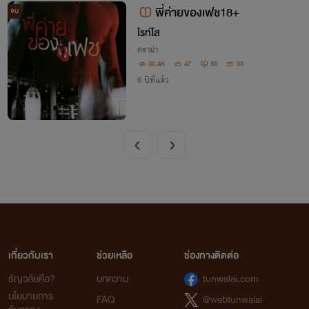
พี่ค่ายของเฟช18+
จบ
ไรท์โส
ดราม่า
30.4K
47
58
33
6 ปีที่แล้ว
เกี่ยวกับเรา
ช่วยเหลือ
ช่องทางติดต่อ
ธัญวลัยคือ?
บทความ
tunwalai.com
นโยบายการ
FAQ
@webtunwalai