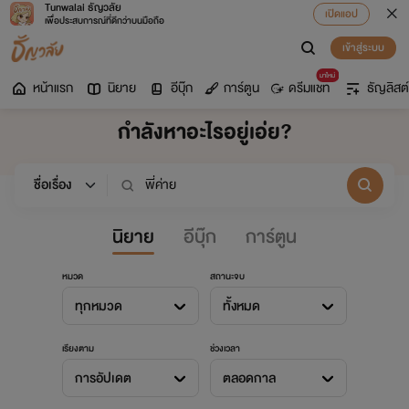
Tunwalai ธัญวลัย
เปิดแอป
เพื่อประสบการณ์ที่ดีกว่าบนมือถือ
เข้าสู่ระบบ
มาใหม่
หน้าแรก
นิยาย
อีบุ๊ก
การ์ตูน
ดรีมแชท
ธัญลิสต์
กำลังหาอะไรอยู่เอ่ย?
นิยาย
อีบุ๊ก
การ์ตูน
หมวด
สถานะจบ
ทุกหมวด
ทั้งหมด
เรียงตาม
ช่วงเวลา
การอัปเดต
ตลอดกาล