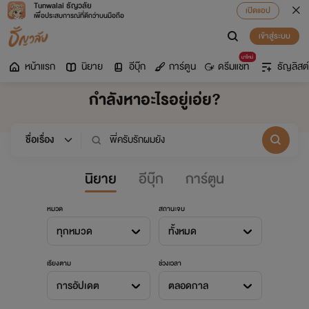
Tunwalai ธัญวลัย
เปิดแอป
เพื่อประสบการณ์ที่ดีกว่าบนมือถือ
เข้าสู่ระบบ
มาใหม่
หน้าแรก
นิยาย
อีบุ๊ก
การ์ตูน
ดรีมแชท
ธัญลิสต์
กำลังหาอะไรอยู่เอ่ย?
นิยาย
อีบุ๊ก
การ์ตูน
หมวด
สถานะจบ
ทุกหมวด
ทั้งหมด
เรียงตาม
ช่วงเวลา
การอัปเดต
ตลอดกาล