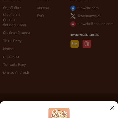
ธัญวลัยคือ?
บทความ
tunwalai.com
นโยบายการ
FAQ
@webtunwalai
คุ้มครอง
tunwalai@ookbee.com
ข้อมูลส่วนบุคคล
เงื่อนไขและข้อตกลง
แพลตฟอร์มในเครือ
Third-Party
Notice
ดาวน์โหลด
Tunwalai Easy
(สำหรับ Android)
ข้อความที่ท่านได้อ่านจากเว็บไซต์นี้เกิดจากการเขียนโดยสาธารณชนและเผยแพร่โดยอัตโนมัติ ผู้ดูแล
เว็บไซต์แห่งนี้ไม่ได้เห็นด้วยและไม่ขอรับผิดชอบต่อข้อความใดๆ ทั้งสิ้น ดังนั้นผู้อ่านทุกท่านโปรดใช้
วิจารณญาณในการกลั่นกรองด้วยตนเอง และหากท่านพบข้อความใดๆ ที่ขัดต่อกฎหมายและศีลธรรม