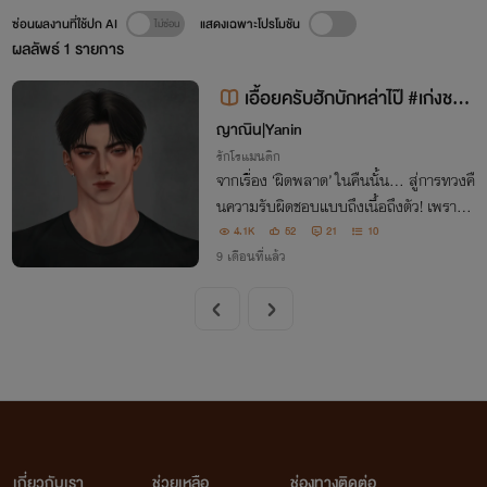
ซ่อนผลงานที่ใช้ปก AI
แสดงเฉพาะโปรโมชัน
ผลลัพธ์
1
รายการ
เอื้อยครับฮักบักหล่าไป๊ #เก่งชอบ
กินขนม
ญาณิน|Yanin
รักโรแมนติก
จากเรื่อง ‘ผิดพลาด’ ในคืนนั้น... สู่การทวงคื
นความรับผิดชอบแบบถึงเนื้อถึงตัว! เพราะเข
าคือ... ‘เสือร้ายจอมเจ้าเล่ห์’ ที่พร้อมจะ ‘ขย้ำ
4.1K
52
21
10
เหยื่อ’
9 เดือนที่แล้ว
เกี่ยวกับเรา
ช่วยเหลือ
ช่องทางติดต่อ