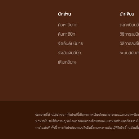
นักอ่าน
นักเขียน
ค้นหานิยาย
ลงทะเบียนนั
ค้นหาอีบุ๊ก
วิธีการลงน
จัดอันดับนิยาย
วิธีการลงอีบ
จัดอันดับอีบุ๊ก
ระบบสนับส
เติมเหรียญ
ข้อความที่ท่านได้อ่านจากเว็บไซต์นี้เกิดจากการเขียนโดยสาธารณชนและเผยแพร่โดยอัตโน
ทุกท่านโปรดใช้วิจารณญาณในการกลั่นกรองด้วยตนเอง และหากท่านพบข้อความใดๆ 
การในทันที ทั้งนี้ ทางเว็บไซต์ขอสงวนลิขสิทธิ์ตามพระราชบัญญัติลิขสิทธิ์ (ฉบับเพิ