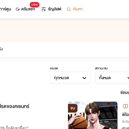
มาใหม่
การ์ตูน
ดรีมแชท
ธัญลิสต์
ค้นหา
หมวด
สถานะจบ
ทุกหมวด
ทั้งหมด
ซ่อนผ
โปรดของคเชนทร์
จบ
พีโอ
รักวัย
29 ก็กลับมานี่มา”
คนค