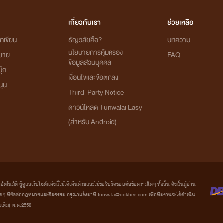
เกี่ยวกับเรา
ช่วยเหลือ
กเขียน
ธัญวลัยคือ?
บทความ
นโยบายการคุ้มครอง
ิยาย
FAQ
ข้อมูลส่วนบุคคล
ุ๊ก
เงื่อนไขและข้อตกลง
นุน
Third-Party Notice
ดาวน์โหลด Tunwalai Easy
(สำหรับ Android)
มัติ ผู้ดูแลเว็บไซต์แห่งนี้ไม่ได้เห็นด้วยและไม่ขอรับผิดชอบต่อข้อความใดๆ ทั้งสิ้น ดังนั้นผู้อ่าน
ที่ขัดต่อกฎหมายและศีลธรรม กรุณาแจ้งมาที่ tunwalai@ookbee.com เพื่อทีมงานจะได้ดำเนิน
่มเติม) พ.ศ.2558