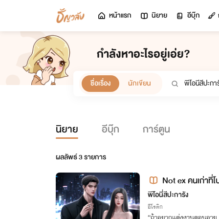
หน้าแรก
นิยาย
อีบุ๊ก
กำลังหาอะไรอยู่เอ่ย?
ชื่อเรื่อง
นักเขียน
นิยาย
อีบุ๊ก
การ์ตูน
ผลลัพธ์
3
รายการ
Not ex คนเก่าที่
พีโอนี่สีปะการัง
อีโรติก
“ถ้าอยากแต่งงานตอนอายุ 