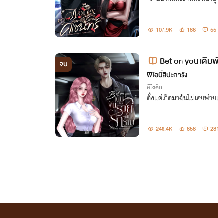
107.9K
186
55
Bet on you เดิมพั
จบ
พีโอนี่สีปะการัง
อีโรติก
ตั้งแต่เกิดมาฉันไม่เคยพ่าย
246.4K
658
28