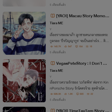
5 เดือนที่แล้ว
[YAOI] Macau Story Memori
es With Me
Tiara ME
Y
เรื่องราวของมาเก๊า ลูกชายคนกลางของตระ
กูลรอง 'ธีรปัญญากูร' จะเป็นอย่างไร... ติดต
ามได้ วันที่ 6 ธันวาคม 2565 เวลา 16.06
140.7K
547
164
18
5 เดือนที่แล้ว
VegasPeteStory : I Don't Be
come The Satan
Tiara ME
Y
เรื่องราวความรักของ 'เวกัสพีท' ต่อจาก Kin
nPorsche Story รักโคตรร้าย สุดท้ายโคตร
รัก ซึ่งอยู่ใน Boxset และ E-book เท่านั้น จ
698.3K
1.8K
665
22
ะเป็นยังไง มาลุ้นกัน...
5 เดือนที่แล้ว
[YAOI] TimeTayTem Story :