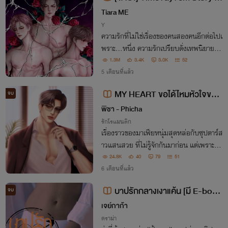
รักโคตรร้าย สุดท้ายไม่รัก
Tiara ME
Y
ความรักที่ไม่ใช่เรื่องของคนสองคนอีกต่อไปเ
พราะ...หนึ่ง ความรักเปรียบดั่งเทพนิยาย ทั้
งมีเสน่ห์ หลงใหล เต็มไปด้วยความเพรียบพ
1.3M
3.4K
3.0K
52
ร้อม แต่นำมาซึ่งความกดดัน หรือ... ความรั
5 เดือนที่แล้ว
กสุดแสนจะธรรมดา แต่เต็มไปด้วยความสบ
MY HEART ขอได้ไหมหัวใจของ
จบ
ายใจ
คุณ | พีทxเอริส
พิชา - Phicha
รักโรแมนติก
เรื่องราวของมาเฟียหนุ่มสุดหล่อกับซุปตาร์ส
าวแสนสวย ที่ไม่รู้จักกันมาก่อน แต่เพราะ O
NS คืนนั้น ทำให้มีเหตุการณ์ที่ทั้งคู่ ต้องมาเ
24.8K
40
79
51
กี่ยวพันกันโดยบังเอิญ ‘ฉันจำคุณไม่ได้ค่ะ’ ‘ไ
6 เดือนที่แล้ว
ม่เป็นไรผมทวนความจำให้คุณเอง’
บาปรักกลางเงาแค้น [มี E-boo
จบ
k]
เจย์กาก้า
ดราม่า