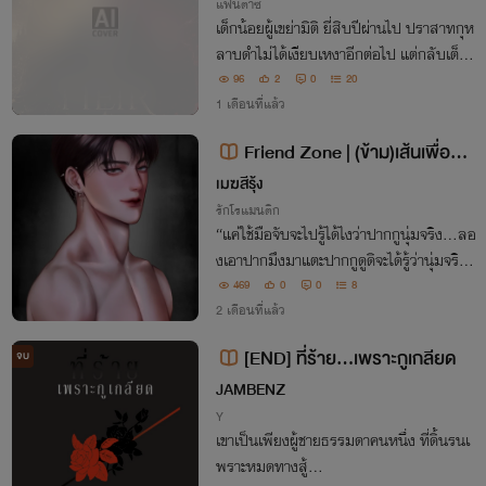
d Dusk)
แฟนตาซี
เด็กน้อยผู้เขย่ามิติ ยี่สิบปีผ่านไป ปราสาทกุห
ลาบดำไม่ได้เงียบเหงาอีกต่อไป แต่กลับเต็มไ
ปด้วยพลังงานที่คาดเดาไม่ได้... นั่นคือ "เซริ
96
2
0
20
ส" (Seris) ทายาทเพียงหนึ่งเดียวของเลออ
1 เดือนที่แล้ว
นและพีท
Friend Zone | (ข้าม)เส้นเพื่อนส
นิทหมวย xพีท
เมฆสีรุ้ง
รักโรแมนติก
“แค่ใช้มือจับจะไปรู้ได้ไงว่าปากกูนุ่มจริง…ลอ
งเอาปากมึงมาแตะปากกูดูดิจะได้รู้ว่านุ่มจริง
มั้ย?”
469
0
0
8
2 เดือนที่แล้ว
[END] ที่ร้าย...เพราะกูเกลียด
จบ
JAMBENZ
Y
เขาเป็นเพียงผู้ชายธรรมดาคนหนึ่ง ที่ดิ้นรนเ
พราะหมดทางสู้...