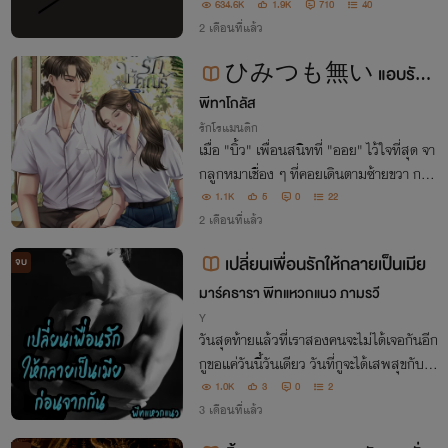
634.6K
1.9K
710
40
2 เดือนที่แล้ว
ひみつも無い แอบรักใ
ห้เธอรู้ nc 25+
พีทาโกลัส
รักโรแมนติก
เมื่อ "บิ้ว" เพื่อนสนิทที่ "ออย" ไว้ใจที่สุด จา
กลูกหมาเชื่อง ๆ ที่คอยเดินตามซ้ายขวา กลา
ยร่างเป็นหมาป่าเจ้าเล่ห์ที่จ้องจะตะครุบเธอล
1.1K
5
0
22
2 เดือนที่แล้ว
งบนเตียง! เกมส์นี้ไม่มีคำว่าเพื่อนอีกต่อไป...
เปลี่ยนเพื่อนรักให้กลายเป็นเมีย
จบ
มาร์คธารา พีทแหวกแนว ภามรวี
Y
วันสุดท้ายแล้วที่เราสองคนจะไม่ได้เจอกันอีก
กูขอแค่วันนี้วันเดียว วันที่กูจะได้เสพสุขกับมึ
ง
1.0K
3
0
2
3 เดือนที่แล้ว