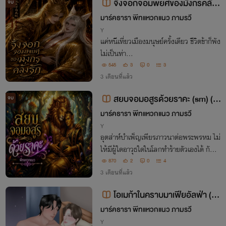
จิ้งจอกจอมพยศของมังกรคลั่งรั
จบ
ก
มาร์คธารา พีทแหวกแนว ภามรวี
Y
แค่หนีเที่ยวเมืองมนุษย์ครั้งเดียว ชีวิตข้าก็พัง
ไม่เป็นท่า...
545
3
0
3
3 เดือนที่แล้ว
สยบจอมอสูรด้วยราคะ (sm) (m
จบ
preg)
มาร์คธารา พีทแหวกแนว ภามรวี
Y
อุตส่าห์บำเพ็ญเพียรภาวนาต่อพระพรหม ไม่
ให้มีผู้ใดอาวุธใดในโลกทำร้ายตัวเองได้ กับต้
องมาถูกเทพอวตารผู้นี้ย้ำยีเกียรติจับทำเมีย โ
870
2
0
4
ดยมิอาจขัดขืนพละกำลังของอีกฝ่ายได้ มิห
3 เดือนที่แล้ว
นำซ้ำยังต้องมาให้กำเนิดบุตรกับเขาอีก
โอเมก้าในคราบมาเฟียอัลฟ่า (O
megaverse) (Mpreg)
มาร์คธารา พีทแหวกแนว ภามรวี
Y