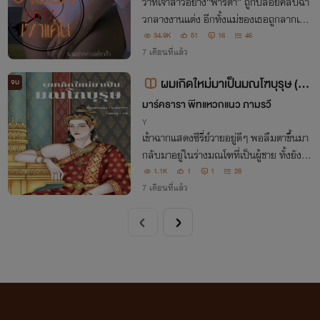
ว่าที่เจ้าสาวอย่าง“ฟ้ารดา” ถูกปล่อยคลิปฉา
วกลางงานแต่ง อีกทั้งแม่ของเธอถูกลากเข้า
คุกต่อหน้าต่อตา…เพียงค่ำคืนเดียวครอบครั
34.9K
51
16
46
วที่แสนสุขของเธอต้องพังทลายลง และคน
7 เดือนที่แล้ว
ที่อยู่เบื้องหลังคือว่าที่“สามี” ของตัวเอง
ผมเกิดใหม่มาเป็นมณโฑบุรุษ (M
จบ
preg)
มาร์คธารา พีทแหวกแนว ภามรวี
Y
เข้าฉากแสดงซีรี่ย์วายอยู่ดีๆ พอลืมตาขึ้นมา
กลับมาอยู่ในร่างมณโฑที่เป็นผู้ชาย ทั้งยังต้อ
งมามีผัวและมีลูก ตามเนื้อเรื่องในรามเกียรติ์
1.1K
1
1
28
7 เดือนที่แล้ว