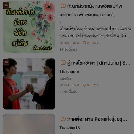
ทัณฑ์สวาทมังกรพิชิตแม่ทัพ
จบ
มาร์คธารา พีทแหวกแนว ภามรวี
Y
เมื่อแม่ทัพใหญ่จ้าวหลิงเซียวมีอำนาจและอิท
ธิพลมาก ทำให้ฮ่องเต้อย่างหวังอี้เทียนไม่ไว้
ใจจ้าวหลิงเซียว เพราะกลัวอีกฝ่ายจะคิดการใ
290
2
0
3
หญ่ด้วยการก่อการกบฏ โค่นล้มอำนาจเขา จึ
16 วันที่แล้ว
งชิงลงมือจับจ้าวหลิงเซียวทำเมียก่อน
คู่แห่งโชคชะตา | สกายนานิ | Sky
จบ
Nani |นิรันดร์พีท
Thasaporn
แฟนฟิก
224
0
0
3
27 วันที่แล้ว
ภาคต่อ: สายเลือดแห่งรุ่งอรุณแ
จบ
ละรัตติกาล (The Heir of Dawn an
Tuesday15