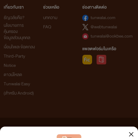
เกี่ยวกับเรา
ช่วยเหลือ
ช่องทางติดต่อ
ธัญวลัยคือ?
บทความ
tunwalai.com
นโยบายการ
FAQ
@webtunwalai
คุ้มครอง
tunwalai@ookbee.com
ข้อมูลส่วนบุคคล
เงื่อนไขและข้อตกลง
แพลตฟอร์มในเครือ
Third-Party
Notice
ดาวน์โหลด
Tunwalai Easy
(สำหรับ Android)
ข้อความที่ท่านได้อ่านจากเว็บไซต์นี้เกิดจากการเขียนโดยสาธารณชนและเผยแพร่โดยอัตโนมัติ ผู้ดูแล
เว็บไซต์แห่งนี้ไม่ได้เห็นด้วยและไม่ขอรับผิดชอบต่อข้อความใดๆ ทั้งสิ้น ดังนั้นผู้อ่านทุกท่านโปรดใช้