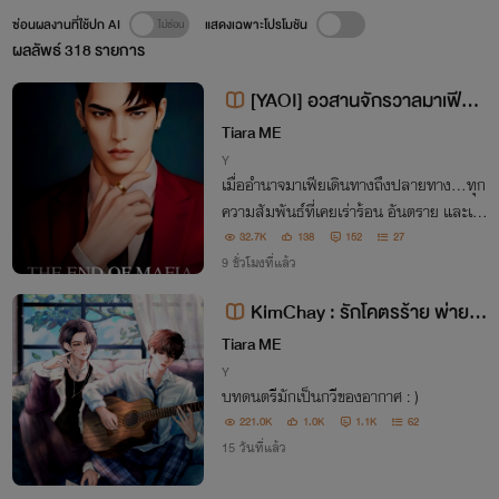
ซ่อนผลงานที่ใช้ปก AI
แสดงเฉพาะโปรโมชัน
ผลลัพธ์
318
รายการ
[YAOI] อวสานจักรวาลมาเฟีย T
he End Of Mafia
Tiara ME
Y
เมื่ออำนาจมาเฟียเดินทางถึงปลายทาง...ทุก
ความสัมพันธ์ที่เคยเร่าร้อน อันตราย และเต็
มไปด้วยบาดแผลกำลังต้องเผชิญความจริงที่
32.7K
138
152
27
ว่า... ความรักไม่ใช่เกราะป้องกันและอำนาจไ
9 ชั่วโมงที่แล้ว
ม่ใช่คำตอบสุดท้าย
KimChay : รักโคตรร้าย พ่ายเก
มรัก
Tiara ME
Y
บทดนตรีมักเป็นกวีของอากาศ : )
221.0K
1.0K
1.1K
62
15 วันที่แล้ว