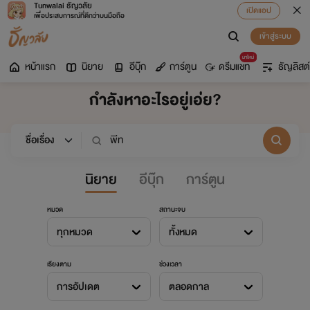
Tunwalai ธัญวลัย
เปิดแอป
เพื่อประสบการณ์ที่ดีกว่าบนมือถือ
เข้าสู่ระบบ
มาใหม่
หน้าแรก
นิยาย
อีบุ๊ก
การ์ตูน
ดรีมแชท
ธัญลิสต์
กำลังหาอะไรอยู่เอ่ย?
นิยาย
อีบุ๊ก
การ์ตูน
หมวด
สถานะจบ
ทุกหมวด
ทั้งหมด
เรียงตาม
ช่วงเวลา
การอัปเดต
ตลอดกาล