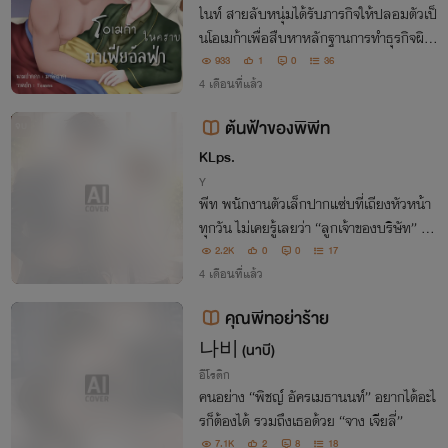
ไนท์ สายลับหนุ่มได้รับภารกิจให้ปลอมตัวเป็
นโอเมก้าเพื่อสืบหาหลักฐานการทำธุรกิจผิด
กฎหมายของแก๊งมังกรขาว เมื่อเขาได้พบเจอ
933
1
0
36
กลับนายใหญ่ กลับพบว่านายใหญ่ไม่ใช่โอเม
4 เดือนที่แล้ว
ก้าอย่างที่ใครหลายคนเข้าใจ
ต้นฟ้าของพิพีท
จบ
KLps.
Y
พีท พนักงานตัวเล็กปากแซ่บที่เถียงหัวหน้า
ทุกวัน ไม่เคยรู้เลยว่า “ลูกเจ้าของบริษัท” อย่
างต้นฟ้ามองเขามาตลอด จนวันที่ความลับถู
2.2K
0
0
17
กเปิดเผยว่า…คนที่เถียงเขาเก่งที่สุด กำลังต
4 เดือนที่แล้ว
กหลุมรักเขาอยู่
คุณพีทอย่าร้าย
나비 (นาบี)
อีโรติก
คนอย่าง “พิชญ์ อัครเมธานนท์” อยากได้อะไ
รก็ต้องได้ รวมถึงเธอด้วย “จาง เจียลี่”
7.1K
2
8
18