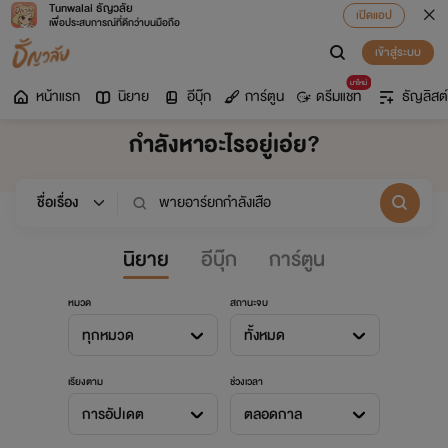
Tunwalai ธัญวลัย
เปิดแอป
เพื่อประสบการณ์ที่ดีกว่าบนมือถือ
เข้าสู่ระบบ
มาใหม่
หน้าแรก
นิยาย
อีบุ๊ก
การ์ตูน
ดรีมแชท
ธัญลิสต์
กำลังหาอะไรอยู่เอ่ย?
นิยาย
อีบุ๊ก
การ์ตูน
หมวด
สถานะจบ
ทุกหมวด
ทั้งหมด
เรียงตาม
ช่วงเวลา
การอัปเดต
ตลอดกาล