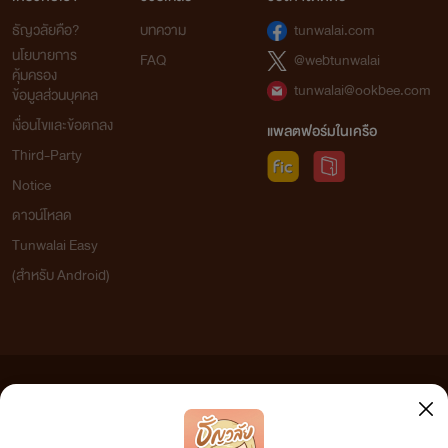
ธัญวลัยคือ?
บทความ
tunwalai.com
นโยบายการ
FAQ
@webtunwalai
คุ้มครอง
tunwalai@ookbee.com
ข้อมูลส่วนบุคคล
เงื่อนไขและข้อตกลง
แพลตฟอร์มในเครือ
Third-Party
Notice
ดาวน์โหลด
Tunwalai Easy
(สำหรับ Android)
ข้อความที่ท่านได้อ่านจากเว็บไซต์นี้เกิดจากการเขียนโดยสาธารณชนและเผยแพร่โดยอัตโนมัติ ผู้ดูแล
เว็บไซต์แห่งนี้ไม่ได้เห็นด้วยและไม่ขอรับผิดชอบต่อข้อความใดๆ ทั้งสิ้น ดังนั้นผู้อ่านทุกท่านโปรดใช้
วิจารณญาณในการกลั่นกรองด้วยตนเอง และหากท่านพบข้อความใดๆ ที่ขัดต่อกฎหมายและศีลธรรม