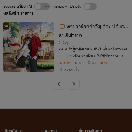
ซ่อนผลงานที่ใช้ปก AI
แสดงเฉพาะโปรโมชัน
ผลลัพธ์
1
รายการ
พายอาร์ยกกำลัง(เสือ) #ไอ้แสบ
จบ
ของพี่เสือ
ญาณิน|Yanin
รักวัยรุ่น
เธอไม่ใช่ผู้หญิงคนแรกที่เดินเข้ามาในชีวิตเข
า...แต่เธอคือ ‘คนเดียว’ ที่ทำให้เขายอมเปลี่
ยนตัวเองจากเสือ...กลายเป็นแมว... “ตั้งแต่
84.5K
177
123
45
เจอเธอ... ชีวิตผมก็ไม่ต้องการอะไร ไอ้แส
10 เดือนที่แล้ว
บ...ของพี่เสือ”
เกี่ยวกับเรา
ช่วยเหลือ
ช่องทางติดต่อ