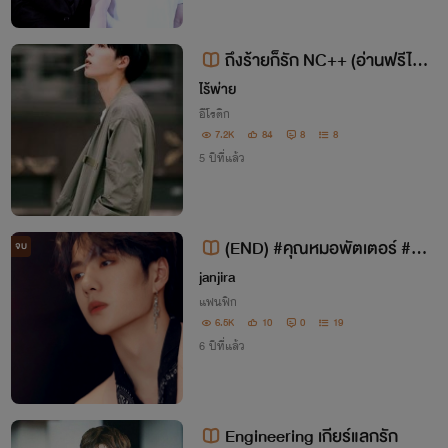
ถึงร้ายก็รัก NC++ (อ่านฟรีไม่ติ
ดเหรียญ)
ไร้พ่าย
อีโรติก
7.2K
84
8
8
5 ปีที่แล้ว
(END) #คุณหมอพัตเตอร์ #ป๋อ
จบ
จ้าน #อี้จ้าน
janjira
แฟนฟิก
6.5K
10
0
19
6 ปีที่แล้ว
Engineering​ เกียร์แลกรัก