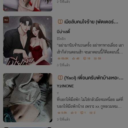
2 ปีที่แล้ว
จบ
เมียลับคนใจร้าย (พัตเตอร์❤️นั
บดาว)​
บีน่าเลดี้
อีโรติก
"อย่ามานับจำนวนครั้ง อย่าหาทางเลี่ยง เอา
เช้าก็ส่วนตอนเช้า จะเอาตอนนี้ก็คือตอนนี้ อ
ย่าใช้ปากทำงานให้มาก ถอดเสื้อผ้าออก แล้
69.0K
48
18
58
วเอาร่างกายของเธอทำหน้าที่ซะ”
3 ปีที่แล้ว
(Yaoi) เพื่อนครับพักบ้างเหอะ
(ออกัสพัตเตอร์) 20+
Y2INONE
Y
ที่บอกให้มึงพัก ไม่ใช่กลัวมึงจะเหนื่อย แต่ที่
บอกให้มึงพักบ้าง เพราะ xx กูหลวมหมดแ
ล้ว
5.5K
0
1
2
3 ปีที่แล้ว