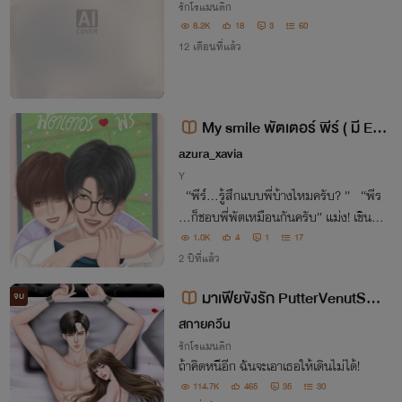
รักโรแมนติก
8.2K
18
3
60
12 เดือนที่แล้ว
My smile พัตเตอร์ พีร์ ( มี E-b
ook )
azura_xavia
Y
“พีร์…รู้สึกแบบพี่บ้างไหมครับ? ” “พีร
์…ก็ชอบพี่พัตเหมือนกันครับ” แม่ง! เขินว่ะ
ไม่กล้ามองพี่พัต
1.0K
4
1
17
2 ปีที่แล้ว
มาเฟีย​ขังรัก​ PutterVenut​SPE
จบ
CIAL​
สกายควีน
รักโรแมนติก
ถ้าคิดหนีอีก ฉันจะเอาเธอให้เดินไม่ได้!
114.7K
465
35
30