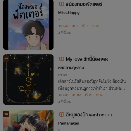
#น้องหมอพัตเตอร์
Miss.Happy
Y
3.4K
8
1
36
3 ปีที่แล้ว
My love รักนี้น้องจอง
จบ
หยกลายกุหลาบ
ดราม่า
เด็กสาวในวัยสิบสองปีถูกจับไปขัง ต้องเห็น
เพื่อนถูกทรมานถูกกระทำชำเรา ส่วนพ่อถูก
ชำแหละชิ้นส่วนต่อหน้าต่อตา เมื่อเธอหนีออ
7.3K
157
29
62
กมาได้พร้อมเพื่อนๆ แล้วทั้งหมดก็เริ่มวาง
3 ปีที่แล้ว
แผนเพื่อจะแก้แค้นคนพวกนั้นอย่างสาสม
อีหนูของป๋า yaoi nc+++
จบ
Pantanakan
Y