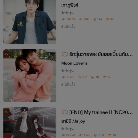
เภาภู​พิงค์​
รักวัยรุ่น
170.5K
369
124
34
6 ปีที่แล้ว
รักวุ่นวายของยัยเลสเบี้ยนกับนา
จบ
ยหน้าหล่อ
Moon Lover's
รักวัยรุ่น
18.5K
157
16
19
6 ปีที่แล้ว
[END] My trainee II [NC20+
จบ
+] พัตเตอร์xเจ้าขา
สามินี /Js'joy
รักวัยรุ่น
271.7K
1.5K
1.3K
49