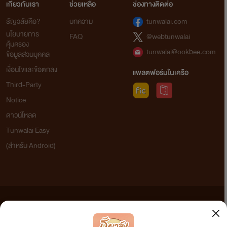
เกี่ยวกับเรา
ช่วยเหลือ
ช่องทางติดต่อ
ธัญวลัยคือ?
บทความ
tunwalai.com
นโยบายการ
FAQ
@webtunwalai
คุ้มครอง
tunwalai@ookbee.com
ข้อมูลส่วนบุคคล
เงื่อนไขและข้อตกลง
แพลตฟอร์มในเครือ
Third-Party
Notice
ดาวน์โหลด
Tunwalai Easy
(สำหรับ Android)
ข้อความที่ท่านได้อ่านจากเว็บไซต์นี้เกิดจากการเขียนโดยสาธารณชนและเผยแพร่โดยอัตโนมัติ ผู้ดูแล
เว็บไซต์แห่งนี้ไม่ได้เห็นด้วยและไม่ขอรับผิดชอบต่อข้อความใดๆ ทั้งสิ้น ดังนั้นผู้อ่านทุกท่านโปรดใช้