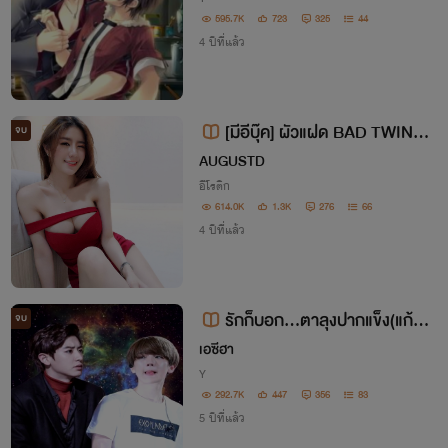
595.7K
723
325
44
4 ปีที่แล้ว
[มีอีบุ๊ค] ผัวแฝด BAD TWINS
จบ
/ 3P
AUGUSTD
อีโรติก
614.0K
1.3K
276
66
4 ปีที่แล้ว
รักก็บอก...ตาลุงปากแข็ง(แก้ไข
จบ
คำผิด)
เอซีฮา
Y
292.7K
447
356
83
5 ปีที่แล้ว