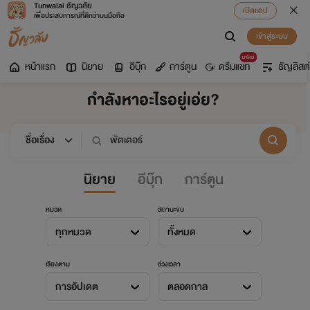
Tunwalai ธัญวลัย
เปิดแอป
เพื่อประสบการณ์ที่ดีกว่าบนมือถือ
เข้าสู่ระบบ
มาใหม่
หน้าแรก
นิยาย
อีบุ๊ก
การ์ตูน
ดรีมแชท
ธัญลิสต์
กำลังหาอะไรอยู่เอ่ย?
นิยาย
อีบุ๊ก
การ์ตูน
หมวด
สถานะจบ
ทุกหมวด
ทั้งหมด
เรียงตาม
ช่วงเวลา
การอัปเดต
ตลอดกาล