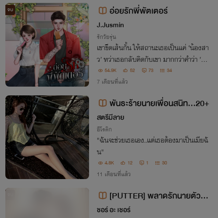
แบบนี้ต้องเจอกันสักตั้งแล้วล่ะ!
อ่อยรักพี่พัตเตอร์
จบ
J.Jusmin
รักวัยรุ่น
เขาขีดเส้นกั้น ให้สถานะเธอเป็นแค่ ‘น้องสา
ว’ ทว่าเธอกลับคิดกับเขา มากกว่าคำว่า ‘พี่ช
าย’ คนที่ไม่เคยสนใจเรื่องความรัก แต่กลับ
54.9K
52
73
34
มียัยเตี้ยมาคอยวนเวียนอยู่ใกล้ ๆ จะยังคิดกั
7 เดือนที่แล้ว
บเธอแค่น้องสาวแน่หรือ
พันธะร้ายนายเพื่อนสนิท...20+
สตรีมีลาย
อีโรติก
"ฉันจะช่วยเธอเอง..แต่เธอต้องมาเป็นเมียฉั
น"
4.8K
12
1
30
11 เดือนที่แล้ว
[PUTTER] พลาดรักนายตัวร้า
จบ
ย
ชอร์ อะ เชอร์