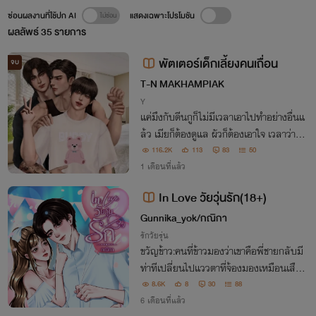
ซ่อนผลงานที่ใช้ปก AI
แสดงเฉพาะโปรโมชัน
ผลลัพธ์
35
รายการ
พัตเตอร์เด็กเลี้ยงคนเถื่อน
จบ
T-N MAKHAMPIAK
Y
แค่มึงกับดีนกูก็ไม่มีเวลาเอาไปทำอย่างอื่นแ
ล้ว เมียก็ต้องดูแล ผัวก็ต้องเอาใจ เวลาว่าง
ก็ต้องเข้าไปช่วยงานผัวทำงานพาเมียไปซื้อข
116.2K
113
83
50
อง มึงจะให้กูเอาเวลาไหนไปมีคนอื่นอีกห๊ะ
1 เดือนที่แล้ว
ฉลาดแต่เรื่องเลวๆนะมึงอะ
In Love วัยวุ่นรัก(18+)
Gunnika_yok/กณิกา
รักวัยรุ่น
ขวัญข้าว:คนที่ข้าวมองว่าเขาคือพี่ชายกลับมี
ท่าทีเปลี่ยนไปแววตาที่จ้องมองเหมือนเสือ
จ้องเหยื่อไม่มีผิด ขนม:เพื่อนใหม่หล่อแบบ
8.6K
8
30
88
ตะโกนแต่กลับมาเรียกขนมคนสวยว่ายัยหื่น
6 เดือนที่แล้ว