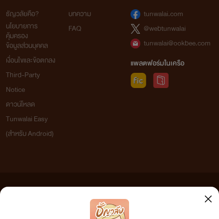
ธัญวลัยคือ?
บทความ
tunwalai.com
นโยบายการ
FAQ
@webtunwalai
คุ้มครอง
tunwalai@ookbee.com
ข้อมูลส่วนบุคคล
เงื่อนไขและข้อตกลง
แพลตฟอร์มในเครือ
Third-Party
Notice
ดาวน์โหลด
Tunwalai Easy
(สำหรับ Android)
ข้อความที่ท่านได้อ่านจากเว็บไซต์นี้เกิดจากการเขียนโดยสาธารณชนและเผยแพร่โดยอัตโนมัติ ผู้ดูแล
เว็บไซต์แห่งนี้ไม่ได้เห็นด้วยและไม่ขอรับผิดชอบต่อข้อความใดๆ ทั้งสิ้น ดังนั้นผู้อ่านทุกท่านโปรดใช้
วิจารณญาณในการกลั่นกรองด้วยตนเอง และหากท่านพบข้อความใดๆ ที่ขัดต่อกฎหมายและศีลธรรม