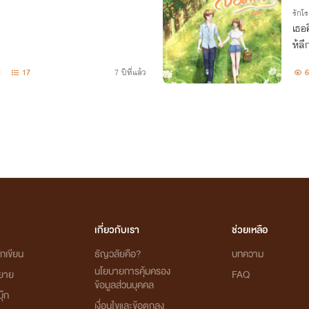
รักโ
เธอค
ห้ลึ
1
17
7 ปีที่แล้ว
6
เกี่ยวกับเรา
ช่วยเหลือ
กเขียน
ธัญวลัยคือ?
บทความ
นโยบายการคุ้มครอง
ิยาย
FAQ
ข้อมูลส่วนบุคคล
ุ๊ก
เงื่อนไขและข้อตกลง