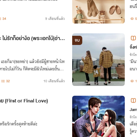
ฮนรี
กลับ
34
9 เดือนที่แล้ว
5
มเห
ะ ไม่รักก็อย่าง้อ (พระเอกโบ้|อ่าน
จบ
จิ้ง
รักโ
ีๆ เธอก็มา(ขอหย่า) แล้วยังมีผู้ชายหน้าไห
'มีน
ายไปไม่กี่วัน ก็คิดจะมีผัวใหม่เลยงั้นเห
อนาค
โอหน
32
10 เดือนที่แล้ว
1
มียค
รัก(แรก)ครั้งสุดท้าย (First or Final Love)
Jam
รักโ
รือรักครั้งสุดท้ายดีล่ะ
เสือ
รู้ค