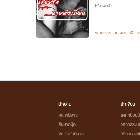
รักโรแมนติก
922.3K
378
10
นักอ่าน
นักเขียน
ค้นหานิยาย
ลงทะเบียนนั
ค้นหาอีบุ๊ก
วิธีการลงน
จัดอันดับนิยาย
วิธีการลงอีบ