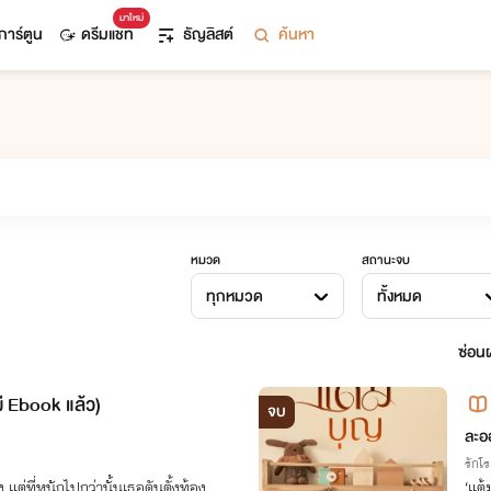
มาใหม่
การ์ตูน
ดรีมแชท
ธัญลิสต์
ค้นหา
หมวด
สถานะจบ
ทุกหมวด
ทั้งหมด
ซ่อนผ
มี Ebook แล้ว)
จบ
ละอ
รักโ
 แต่ที่หนักไปกว่านั้นเธอดันตั้งท้อง
‘แต้