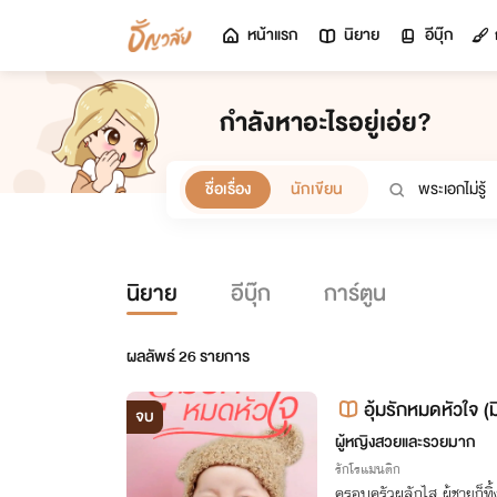
หน้าแรก
นิยาย
อีบุ๊ก
กำลังหาอะไรอยู่เอ่ย?
ชื่อเรื่อง
นักเขียน
นิยาย
อีบุ๊ก
การ์ตูน
ผลลัพธ์
26
รายการ
อุ้มรักหมดหัวใจ (
จบ
ผู้หญิงสวยและรวยมาก
รักโรแมนติก
ครอบครัวผลักไส ผู้ชายก็ทิ้ง