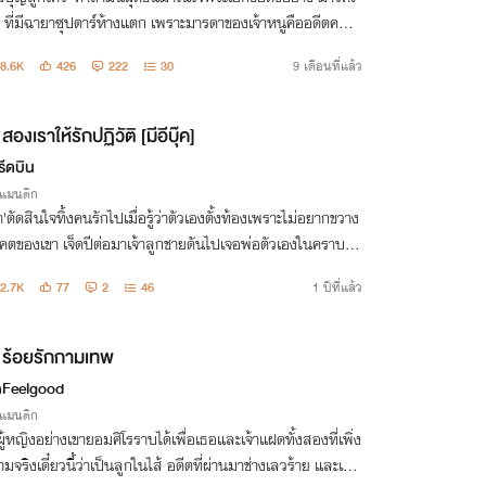
่ ที่มีฉายาซุปตาร์ห้างแตก เพราะมารดาของเจ้าหนูคืออดีตคนรั
ๆ ของเขาที่จบกันแบบไม่สวย แถมเจ้าเด็กปากหวานยังมีลักยิ้
8.6K
426
222
30
9 เดือนที่แล้ว
มือนเขา
สองเราให้รักปฏิวัติ [มีอีบุ๊ค]
หรีดบิน
รแมนติก
า'ตัดสินใจทิ้งคนรักไปเมื่อรู้ว่าตัวเองตั้งท้องเพราะไม่อยากขวาง
ตของเขา เจ็ดปีต่อมาเจ้าลูกชายดันไปเจอพ่อตัวเองในคราบซีอี
ุ่มรูปหล่อ เมื่อ'จิรัสย์'รู้ความจริงเขาจึงเริ่มแผนการเอาลูกเอาเ
2.7K
77
2
46
1 ปีที่แล้ว
ืน!
ร้อยรักกามเทพ
Feelgood
รแมนติก
ผู้หญิงอย่างเขายอมศิโรราบได้เพื่อเธอและเจ้าแฝดทั้งสองที่เพิ่ง
วามจริงเดี๋ยวนี้ว่าเป็นลูกในไส้ อดีตที่ผ่านมาช่างเลวร้าย และเขา