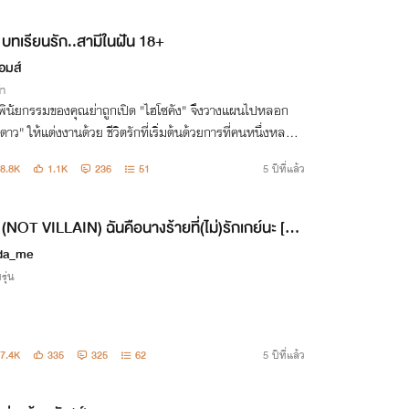
บทเรียนรัก..สามีในฝัน 18+
อมส์
่า
่อพินัยกรรมของคุณย่าถูกเปิด "ไฮโซคัง" จึงวางแผนไปหลอก
ห้แต่งงานด้วย ชีวิตรักที่เริ่มต้นด้วยการที่คนหนึ่งหลอก
อีกคนหนึ่งรักสุดหัวใจค่อยๆเปลี่ยนกลับเมื่อนับดาวได้รู้ว่าถูก
8.8K
1.1K
236
51
5 ปีที่แล้ว
กใช้
(NOT VILLAIN) ฉันคือนางร้ายที่(ไม่)รักเกย์นะ [ภา
อ] 4p
da_me
รุ่น
7.4K
335
325
62
5 ปีที่แล้ว