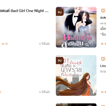
 Bad Girl One Night St
จบ
อะต
ดราม
เมื
"นับดาว" ใ
ลวง 
51
5 ปีที่แล้ว
9
หลอ
จบ
คต่
Lin
รักวัย
0
5 ปีที่แล้ว
8