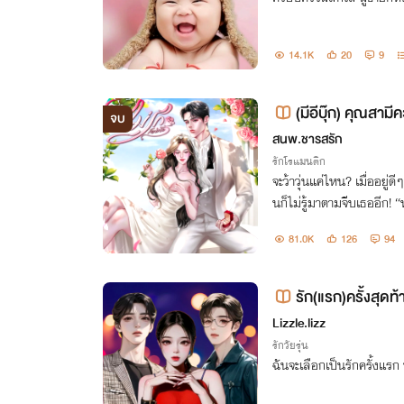
14.1K
20
9
(มีอีบุ๊ก) คุณสามีค
จบ
ฟรี)
สนพ.ชารสรัก
รักโรแมนติก
จะว้าวุ่นแค่ไหน? เมื่ออยู่ด
นก็ไม่รู้มาตามจีบเธออีก! “ห
รอ?”
81.0K
126
94
Lizzle.lizz
รักวัยรุ่น
ฉันจะเลือกเป็นรักครั้งแรก ห