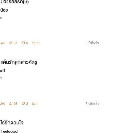
บ่วงร้อยรัก(ษ์)
คน้อย
ิก
.4K
37
6
15
5 ปีที่แล้ว
แค้นรักลูกสาวศัตรู
ะปิ
่า
.9K
26
2
1
7 ปีที่แล้ว
ไร่รักจอมใจ
Feelgood