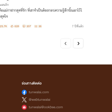
รแมนติก
ือแม่กาฝากสุดที่รัก ที่เขาจำเป็นต้องกลบความรู้สึกนั้นเอาไว้ใ
กสุดใจ
23.7K
639
307
36
7 ปีที่แล้ว
ช่องทางติดต่อ
tunwalai.com
@webtunwalai
tunwalai@ookbee.com