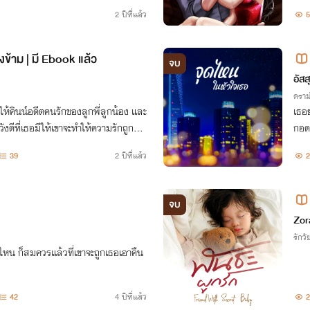
จะไ
2 ปีที่แล้ว
5
งข้าม | มี Ebook แล้ว
จบ
อัสส
ดราม
ให้คินน์อดีตคนรักของลูกพี่ลูกน้อง และ
เธอย
ังดีที่เธอมีให้เขาจะทำให้ความรักถูกแบ่
กอด
นไม่มีทางเป็นไปได้เลย ในเมื่อเขายังลืม
39
2 ปีที่แล้ว
2
จบ
Zor
รักวัย
แค่ไหน ก็สมควรแล้วที่เขาจะถูกเธอเอาคืน
42
4 ปีที่แล้ว
2