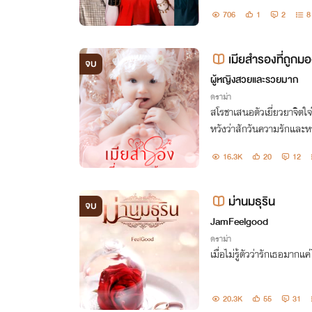
706
1
2
8
เมียสำรองที่ถูกมอ
จบ
ผู้หญิงสวยและรวยมาก
ดราม่า
สโรชาเสนอตัวเยี่ยวยาจิตใจ
หวังว่าสักวันความรักและหว
งมาให้บ้าง แต่กลับพบว่ามั
16.3K
20
12
คนเก่าไม่ได้
ม่านมธุริน
จบ
JamFeelgood
ดราม่า
เมื่อไม่รู้ตัวว่ารักเธอมาก
20.3K
55
31