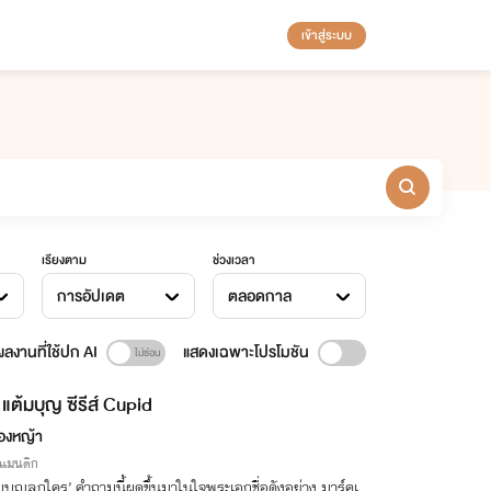
เข้าสู่ระบบ
เรียงตาม
ช่วงเวลา
การอัปเดต
ตลอดกาล
ลงานที่ใช้ปก AI
แสดงเฉพาะโปรโมชัน
แต้มบุญ ซีรีส์ Cupid
องหญ้า
รแมนติก
มบุญลูกใคร’ คำถามนี้ผุดขึ้นมาในใจพระเอกชื่อดังอย่าง มาร์คเ