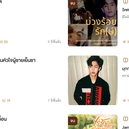
ต
จบ
วิห
อีโรต
23
5 ปีที่แล้ว
3
่ยนหัวใจผู้ชายเย็นชา
มุกก
ดราม
18
7 ปีที่แล้ว
1
ื่อน
จบ
Jam