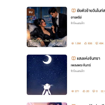
ยัยตัวร้ายวันไนท์สแตนด์
จบ
and
อารตรีย์
รักโรแมนติก
1.5M
836
494
แสงแห่งจันทรา
เพลงพระจันทร์
รักโรแมนติก
271
20
0