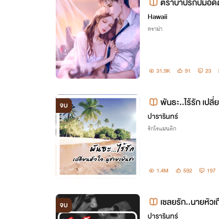
ตราบาป​รักปมอดี
Hawaii
ดราม่า
31.9K
91
23
พันธะ..ไร้รัก เปลี
จบ
ปารารินทร์
รักโรแมนติก
1.4M
592
197
เชลยรัก..นายหัวเถ
จบ
ปารารินทร์