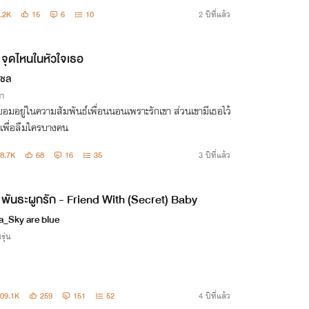
ม่มีวันปล่อยให้มันกลับมาทำร้ายหัวใจของเธอและลูกอีก
.2K
15
6
10
2 ปีที่แล้ว
จุดไหนในหัวใจเธอ
ุชล
่า
อมอยู่ในความสัมพันธ์เพื่อนนอนเพราะรักเขา ส่วนเขามีเธอไว้
เพื่อลืมใครบางคน
8.7K
68
16
35
3 ปีที่แล้ว
พันธะผูกรัก - Friend With (Secret) Baby
a_Sky are blue
รุ่น
09.1K
259
151
52
4 ปีที่แล้ว