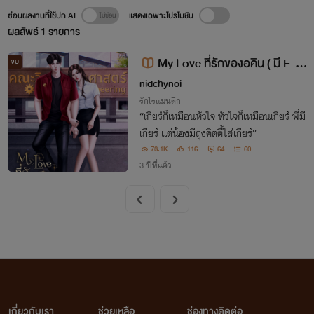
ซ่อนผลงานที่ใช้ปก AI
แสดงเฉพาะโปรโมชัน
ผลลัพธ์
1
รายการ
My Love ที่รักของอคิน ( มี E-b
จบ
ook)
nidchynoi
รักโรแมนติก
“เกียร์ก็เหมือนหัวใจ หัวใจก็เหมือนเกียร์ พี่มี
เกียร์ แต่น้องมีถุงคิตตี้ใส่เกียร์”
73.1K
116
64
60
3 ปีที่แล้ว
เกี่ยวกับเรา
ช่วยเหลือ
ช่องทางติดต่อ