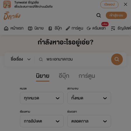
Tunwalai ธัญวลัย
เปิดแอป
เพื่อประสบการณ์ที่ดีกว่าบนมือถือ
เข้าสู่ระบบ
มาใหม่
หน้าแรก
นิยาย
อีบุ๊ก
การ์ตูน
ดรีมแชท
ธัญลิสต์
กำลังหาอะไรอยู่เอ่ย?
นิยาย
อีบุ๊ก
การ์ตูน
หมวด
สถานะจบ
ทุกหมวด
ทั้งหมด
เรียงตาม
ช่วงเวลา
การอัปเดต
ตลอดกาล