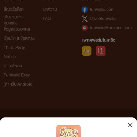
ธัญวลัยคือ?
บทความ
tunwalai.com
นโยบายการ
FAQ
@webtunwalai
คุ้มครอง
tunwalai@ookbee.com
ข้อมูลส่วนบุคคล
เงื่อนไขและข้อตกลง
แพลตฟอร์มในเครือ
Third-Party
Notice
ดาวน์โหลด
Tunwalai Easy
(สำหรับ Android)
ข้อความที่ท่านได้อ่านจากเว็บไซต์นี้เกิดจากการเขียนโดยสาธารณชนและเผยแพร่โดยอัตโนมัติ ผู้ดูแล
เว็บไซต์แห่งนี้ไม่ได้เห็นด้วยและไม่ขอรับผิดชอบต่อข้อความใดๆ ทั้งสิ้น ดังนั้นผู้อ่านทุกท่านโปรดใช้
วิจารณญาณในการกลั่นกรองด้วยตนเอง และหากท่านพบข้อความใดๆ ที่ขัดต่อกฎหมายและศีลธรรม