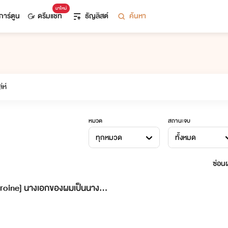
มาใหม่
การ์ตูน
ดรีมแชท
ธัญลิสต์
ค้นหา
หมวด
สถานะจบ
ทุกหมวด
ทั้งหมด
ซ่อนผ
roine] นางเอกของผมเป็นนางร้า