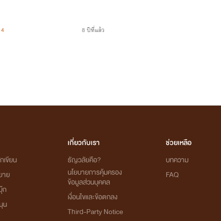
4
8 ปีที่แล้ว
เกี่ยวกับเรา
ช่วยเหลือ
กเขียน
ธัญวลัยคือ?
บทความ
นโยบายการคุ้มครอง
ิยาย
FAQ
ข้อมูลส่วนบุคคล
ุ๊ก
เงื่อนไขและข้อตกลง
นุน
Third-Party Notice