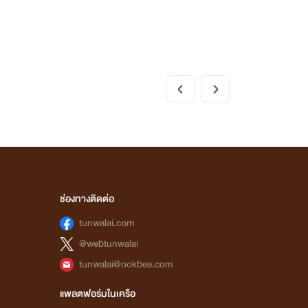
ช่องทางติดต่อ
tunwalai.com
@webtunwalai
tunwalai@ookbee.com
แพลตฟอร์มในเครือ