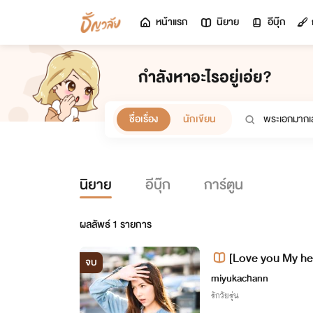
หน้าแรก
นิยาย
อีบุ๊ก
กำลังหาอะไรอยู่เอ่ย?
ชื่อเรื่อง
นักเขียน
นิยาย
อีบุ๊ก
การ์ตูน
ผลลัพธ์
1
รายการ
[Love you My he
จบ
ย! (ทดลองอัพ)
miyukachann
รักวัยรุ่น