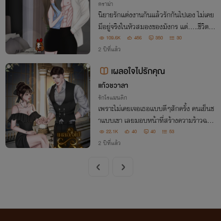
ดราม่า
นิยายรักแต่งงานกันแล้วรักกันไปเอง ไม่เคย
มีอยู่จริงในหัวสมองของมังกร แต่.....ชีวิตจริ
งของเธอและเขาก็เป็นแบบนั้น จะรักไม่รัก ไ
109.6K
456
350
30
ม่สำคัญเท่า.....ผลประโยชน์และล้างแค้นให้
2 ปีที่แล้ว
กัน
เผลอใจไปรักคุณ
แก้วชวาลา
รักโรแมนติก
เพราะไม่เคยเจอเธอแบบดีๆสักครั้ง คนเย็นช
าแบบเขา เลยมอบหน้าที่สร้างความร้าวฉาน
ให้เธอ ผู้มีฉายาว่าเมียน้อยแอบแซ่บ!
22.1K
40
40
53
2 ปีที่แล้ว