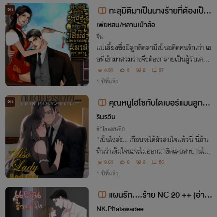
ทะลุมิติมาเป็นนางร้ายที่ต้องเป็นแ
จบ
ม่เลี้ยงของพระเอกในนิยาย (ยุค 8
เพ่ยหลิน/หลานเป่าสือ
0's)
จีน
แม่เลี้ยงซึ่งมีลูกติดสามีเป็นอดีตคนรักเก่า เธ
อที่เข้ามาสวมร่างจึงต้องกลายเป็นผู้รับเคราะ
ห์จากความชิงชังอย่างช่วยไม่ได้ "เกลียดฉัน
4.3K
3
2
37
นัก แล้วอย่ามารักทีหลังก็แล้วกัน"
1 ปีที่แล้ว
คุณหนูไฮโซกับโดเบอร์แมนลูกคน
จบ
ใช้ (Hiso Lady And Me Humble G
รินรวิน
ard)
รักโรแมนติก
"เป็นไงล่ะ...เกือบจะได้ผัวสมใจแล้วนี่ นี่ถ้าเ
ห็นว่าเต็มใจนะจะไม่ออกมาขัดเลยสาบานได้"
"ที่เห็นขัดขืนฉันก็แค่สร้างบรรยากาศ คราวห
9.6K
6
3
56
ลังอย่าได้เข้ามาสอด...ไสหัวไปซะ" นี่แค่บท
1 ปีที่แล้ว
สนทนาปกติ
แผนรัก....ร้าย NC 20 ++ (อ่าน
ฟรีก่อนติดเหรียญ)
NK.Phatawadee