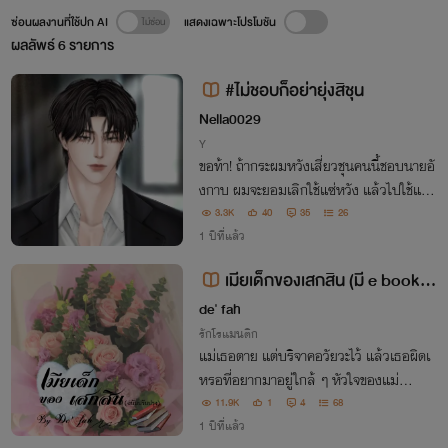
ซ่อนผลงานที่ใช้ปก AI
แสดงเฉพาะโปรโมชัน
ผลลัพธ์
6
รายการ
#ไม่ชอบก็อย่ายุ่งสิชุน
Nella0029
Y
ขอท้า! ถ้ากระผมหวังเสี่ยวชุนคนนี้ชอบนายอั
งกาบ ผมจะยอมเลิกใช้แซ่หวัง แล้วไปใช้แซ่เ
ดียวกับอังอังมันเลยเอ้า!
3.3K
40
35
26
1 ปีที่แล้ว
เมียเด็กของเสกสิน (มี e book น
ะคะ)
de' fah
รักโรแมนติก
แม่เธอตาย แต่บริจาคอวัยวะไว้ แล้วเธอผิดเ
หรอที่อยากมาอยู่ใกล้ ๆ หัวใจของแม่...
11.9K
1
4
68
1 ปีที่แล้ว