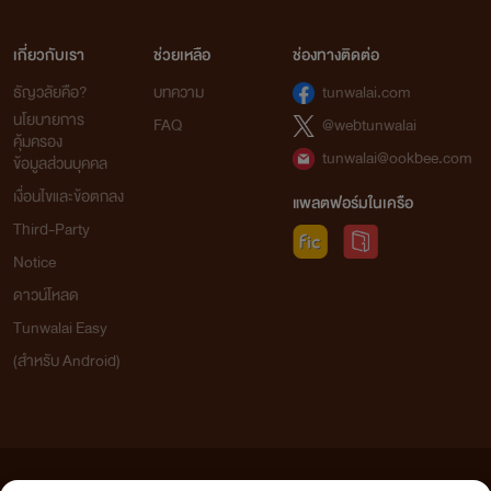
เกี่ยวกับเรา
ช่วยเหลือ
ช่องทางติดต่อ
ธัญวลัยคือ?
บทความ
tunwalai.com
นโยบายการ
FAQ
@webtunwalai
คุ้มครอง
tunwalai@ookbee.com
ข้อมูลส่วนบุคคล
เงื่อนไขและข้อตกลง
แพลตฟอร์มในเครือ
Third-Party
Notice
ดาวน์โหลด
Tunwalai Easy
(สำหรับ Android)