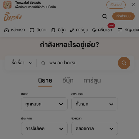
Tunwalai ธัญวลัย
เปิดแอป
เพื่อประสบการณ์ที่ดีกว่าบนมือถือ
เข้าสู่ระบบ
มาใหม่
หน้าแรก
นิยาย
อีบุ๊ก
การ์ตูน
ดรีมแชท
ธัญลิสต์
กำลังหาอะไรอยู่เอ่ย?
นิยาย
อีบุ๊ก
การ์ตูน
หมวด
สถานะจบ
ทุกหมวด
ทั้งหมด
เรียงตาม
ช่วงเวลา
การอัปเดต
ตลอดกาล