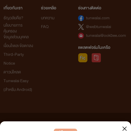
เกี่ยวกับเรา
ช่วยเหลือ
ช่องทางติดต่อ
ธัญวลัยคือ?
บทความ
tunwalai.com
นโยบายการ
FAQ
@webtunwalai
คุ้มครอง
tunwalai@ookbee.com
ข้อมูลส่วนบุคคล
เงื่อนไขและข้อตกลง
แพลตฟอร์มในเครือ
Third-Party
Notice
ดาวน์โหลด
Tunwalai Easy
(สำหรับ Android)
ข้อความที่ท่านได้อ่านจากเว็บไซต์นี้เกิดจากการเขียนโดยสาธารณชนและเผยแพร่โดยอัตโนมัติ ผู้ดูแล