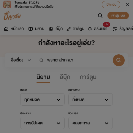
Tunwalai ธัญวลัย
เปิดแอป
เพื่อประสบการณ์ที่ดีกว่าบนมือถือ
เข้าสู่ระบบ
มาใหม่
หน้าแรก
นิยาย
อีบุ๊ก
การ์ตูน
ดรีมแชท
ธัญลิสต์
กำลังหาอะไรอยู่เอ่ย?
นิยาย
อีบุ๊ก
การ์ตูน
หมวด
สถานะจบ
ทุกหมวด
ทั้งหมด
เรียงตาม
ช่วงเวลา
การอัปเดต
ตลอดกาล