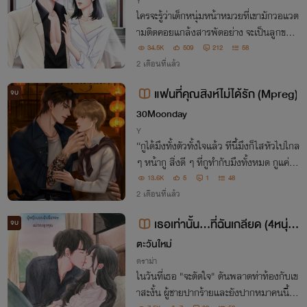
Y
ใครจะรู้ว่าเด็กหนุ่ม​หน้าหมวยที่เขามักวอแว​ต
ามติดคอยแกล้งสารพัด​อย่าง​ จะเป็นลูกของ
ศัตรู​ที่เขาเฝ้าตามหามานานหลายปี​ เฉพาะนั้
34.5K
509
212
58
นความแค้นที่เขาสะสมมานาน​ มีเพียงเด็กห
2 เดือนที่แล้ว
น​ุ่มที่จะช่วยบรรเทา​ ต้องชดใช้ให้เขา
แฟนที่คุณสิงห์ไม่ได้รัก (Mpreg)
จบ
30Moonday
Y
“กูได้มึงทั้งตัวทั้งใจแล้ว ทีนี้มึงก็ไสหัวไปไกล
ๆ หน้ากู สิ่งดี ๆ ที่กูทำกับมึงทั้งหมด กูแค่แก
ล้งเพื่อรอวันนี้ วันที่จะได้เหยียบย่ำมึง”
13.6K
5
1
48
2 เดือนที่แล้ว
เธอเท่านั้น...ที่ฉันเกลียด (4หนุ่ม
จบ
ลุ้นรัก)
ตะวันใหม่
ดราม่า
ในวันที่เธอ "จะตัดใจ" ดันพลาดท่าท้องกับเข
าสะงั้น ผู้ชายปากร้ายและยังปากหมาคนนี้คือ