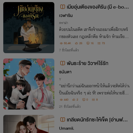
เมียอุ่นเตียงของคิรัน (มี e-boo
k)
เวฬาริน
ดราม่า
ด้วยปมในอดีต เขาจึงจ้างเธอมาเพื่อฝึกบทรั
กของตัวเอง กฎเหล็กคือ ห้ามรัก ห้ามเรียกร้
อง ห้ามท้องโดยเด็ดขาด! เพราะคนที่เขาจะแต่
50.4K
26
16
73
งงานด้วยไม่ใช่เธอ
7 ชั่วโมงที่แล้ว
พันธะร้าย วิวาห์ไร้รัก
ธนันตา
Y
“อย่านึกว่าแม่ฉันออกหน้าให้แล้วจะคิดได้ว่าเ
ป็นเมียฉันจริง ๆ ล่ะ หึ! เพราะต่อให้นายฮีตต่
อหน้าฉัน ฉันก็จะไม่แตะต้อง!” ว่าก็ว่าเถอะ เป็
440
2
0
8
นโอเมก้ายีนเด่นแล้วอย่างไร ในเมื่อเขาก็ไม่ไ
21 ชั่วโมงที่แล้ว
ด้พิศวาสเจ้าตัวเลยสักนิด
เกลียดนักรักซะให้เข็ด [อ่านฟรี|มี
E-book]
Umamii.