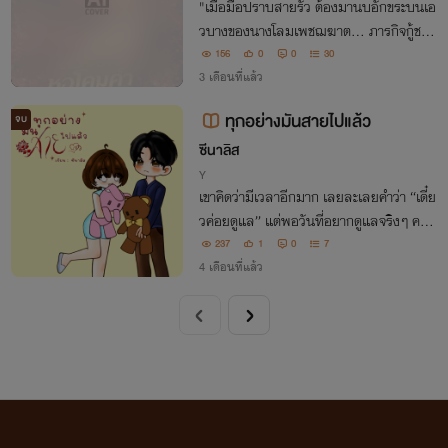
"เมื่อมือปราบสายรั่ว ต้องมานบอักขระบนเอ
วบางของนางโลมเพชฌฆาต... ภารกิจกู้ชาติ
จึงกลายเป็นภารกิจกู้ใจที่แซ่บที่สุดในปฐพี!"
156
0
0
30
3 เดือนที่แล้ว
ทุกอย่างมันสายไปแล้ว
จบ
ซีนาลิส
Y
เขาคิดว่ามีเวลาอีกมาก เลยละเลยคำว่า “เดี๋ย
วค่อยดูแล” แต่พอวันที่อยากดูแลจริงๆ คนที่
เขารัก …กลับไม่มีลมหายใจรอแล้ว
237
1
0
7
4 เดือนที่แล้ว