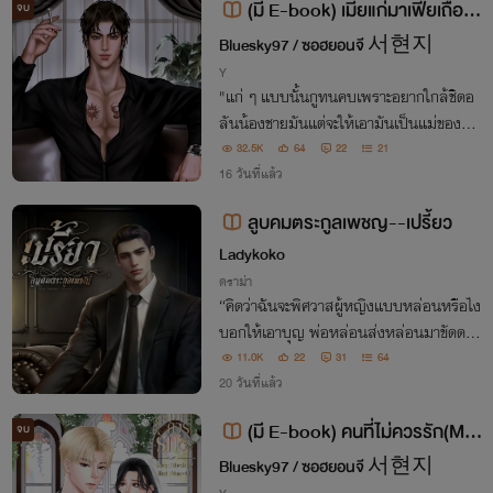
(มี E-book)​ เมียแก่มาเฟียเถื่อน
จบ
(Omegaverse​)​ เมะxเมะ
Bluesky97​ / ซอฮยอนจี 서현지
Y
"แก่ ๆ แบบนั้นกูทนคบเพราะอยากใกล้ชิดอ
ลันน้องชายมันแต่จะให้เอามันเป็นแม่ของลูก
กูเอาไม่ลงวะ" ทุกประโยค​ที่อามินได้ยินจนแ
32.5K
64
22
21
ทบจะยืนไม่ไหว "ไม่จริงใช่ไหมแมทธิว...."​
16 วันที่แล้ว
"จริง ผมไม่ได้ชอบโอเมก้าร่างใหญ่เหมือนคุ
ลูบคมตระกูลเพชญ--เปรี้ยว
ณ
Ladykoko
ดราม่า
“คิดว่าฉันจะพิศวาสผู้หญิงแบบหล่อนหรือไง
บอกให้เอาบุญ พ่อหล่อนส่งหล่อนมาขัดดอ
ก เพราะงั้นอย่าริอ่านทำตัวเป็นเมียฉัน!”
11.0K
22
31
64
20 วันที่แล้ว
(มี E-book)​ คนที่ไม่ควร​รัก​(Mpr
จบ
eg)​ [SM]​ NC25++
Bluesky97​ / ซอฮยอนจี 서현지