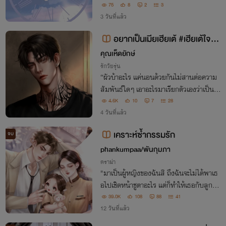
75
8
2
3
3 วันที่แล้ว
อยากเป็นเมียเฮียเต้ #เฮียเต้ใจร้า
ย
คุณเห็ดยักษ์
รักวัยรุ่น
“ผัวบ้าอะไร แค่นอนด้วยกันไม่สานต่อความ
สัมพันธ์ใดๆ เอาอะไรมาเรียกตัวเองว่าเป็นผัว
วะ”
4.6K
10
7
28
4 วันที่แล้ว
เคราะห์ซ้ำกรรมรัก
จบ
phankumpaa/พันกุมภา
ดราม่า
"มาเป็นผู้หญิงของฉันสิ ถึงฉันจะไม่ได้พาเธ
อไปเชิดหน้าชูตาอะไร แต่ก็ทำให้เธอกับลูกมีกิ
นมีใช้ไปตลอดจนกว่าฉันจะเบื่อ"
39.0K
108
88
41
12 วันที่แล้ว