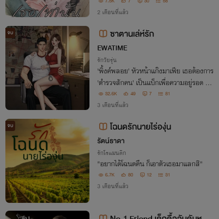
พ่อของลูกเธอ เธอจะหนีหายไปอยู่กับลูก ห
7.5K
7
30
58
รือจะตามมาทวงความรักจากเขาดี
2 เดือนที่แล้ว
ซาตานเล่ห์รัก
จบ
EWATIME
รักวัยรุ่น
'พิ้งค์พลอย' หัวหน้าแก๊งมาเฟีย เธอต้องการ
'ตำรวจสักคน' เป็นแบ็กเพื่อความอยู่รอด แล
ะเหยื่อในแผนนี้ก็ดันเป็น “เตช” เตชธร งานนี้
32.6K
49
7
81
เธอเลยต้องยั่วให้หนัก หากได้เขาเป็นแฟน เ
3 เดือนที่แล้ว
ขาจะเป็นแบ็กให้เธออัตโนมัติ
โฉนดรักนายไร่องุ่น
จบ
รัตน์ธาดา
รักโรแมนติก
"อยากได้โฉนดคืน ก็เอาตัวเธอมาแลกสิ"
6.7K
80
12
31
3 เดือนที่แล้ว
No.1 Friend เด็กดื้ออันดับหนึ่ง