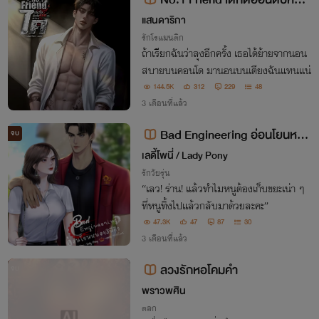
ของไค (มีอีบุ๊ก+ภาพประกอบ)
แสนดาริกา
รักโรแมนติก
ถ้าเรียกฉันว่าลุงอีกครั้ง เธอได้ย้ายจากนอน
สบายบนคอนโด มานอนบนเตียงฉันแทนแน่
144.5K
312
229
48
3 เดือนที่แล้ว
Bad Engineering อ่อนโยนหน่อ
จบ
ยสิพี่คิง
เลดี้โพนี่ / Lady Pony
รักวัยรุ่น
“เลว! ร่าน! แล้วทำไมหนูต้องเก็บขยะเน่า ๆ
ที่หนูทิ้งไปแล้วกลับมาด้วยละคะ”
47.3K
47
87
30
3 เดือนที่แล้ว
ลวงรักหอโคมคำ
จบ
พราวพศิน
ตลก