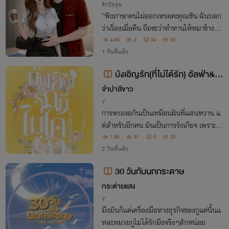
รักวัยรุ่น
“ฟังภาษาคนไม่ออกเหรอคะคุณซัน ฉันบอก
ว่าเรื่องเมื่อคืน ถือซะว่าทำทานให้หมาข้างถน
นที่มันกำลังติดสัดก็แล้วกัน”
4.6K
2
24
23
1 วันที่แล้ว
บังเอิญรัก(ที่ไม่ได้รัก) อัลฟ่า&โอเ
มก้า
จำปาสีขาว
Y
การพบเจอกันเป็นเหมือนฝันที่แสนหวาน แ
ต่สำหรับอีกคน มันเป็นการรังเกียจ เพราะค
นที่รักไม่ใช่คนที่ยืนอยู่ตรงหน้าในวันแต่งงา
1.6K
31
0
23
น แต่เป็นคนที่เขาไม่ได้เป็นคนเลือก ทั้งแค้น
2 วันที่แล้ว
และเกลียดที่ถูกสลับตัวเจ้าสาว
30 วันกับนกกระดาษ
กระต่ายแสง
Y
มึงมันก็แค่เครื่องมือทางธุรกิจของกูแค่นั้นแ
หละหมวยกูไม่ได้รักมึงจริงๆสักหน่อย