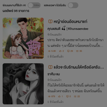
ซ่อนผลงานที่ใช้ปก AI
แสดงเฉพาะโปรโมชัน
ผลลัพธ์
98
รายการ
หญ้าอ่อนอ้อนหมาแก่
คุณแสนดี 🍒 | Khunsaendee
รักโรแมนติก
ปราบ คิดว่าตัวเองขยาดกับความรักไปอีกนา
น แต่หลัง ๆ มานี้มีสาวน้อยคอยป้วนเปี้ยนอ
ยู่ใกล้ ๆ ทำหัวใจเขาหวั่นไหวเสมอ “คนไทยยั
5.9K
2
29
36
งได้สิทธิ์คนละครึ่ง แล้วทำไมไออุ่นถึงไม่ได้สิ
5 ชั่วโมงที่แล้ว
ทธิ์จับกำนันเป็นผัวสักทีล่ะจ๊ะ”
แล้วจะรับรักผมได้หรือยังครับ /
อ่านฟรี / จบติดเหรียญ
ราศีมะแม
รักโรแมนติก
ก็ไม่ได้หวังให้เธอมารักฉันนี่ แค่นอนอ้าขาให้
ฉันแล้วครางเสียว ๆ หน่อย ฉันหวังแค่นั้น
879
1
0
22
5 ชั่วโมงที่แล้ว