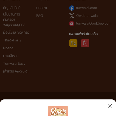
ธัญวลัยคือ?
บทความ
tunwalai.com
นโยบายการ
FAQ
@webtunwalai
คุ้มครอง
tunwalai@ookbee.com
ข้อมูลส่วนบุคคล
เงื่อนไขและข้อตกลง
แพลตฟอร์มในเครือ
Third-Party
Notice
ดาวน์โหลด
Tunwalai Easy
(สำหรับ Android)
ข้อความที่ท่านได้อ่านจากเว็บไซต์นี้เกิดจากการเขียนโดยสาธารณชนและเผยแพร่โดยอัตโนมัติ ผู้ดูแล
เว็บไซต์แห่งนี้ไม่ได้เห็นด้วยและไม่ขอรับผิดชอบต่อข้อความใดๆ ทั้งสิ้น ดังนั้นผู้อ่านทุกท่านโปรดใช้
วิจารณญาณในการกลั่นกรองด้วยตนเอง และหากท่านพบข้อความใดๆ ที่ขัดต่อกฎหมายและศีลธรรม