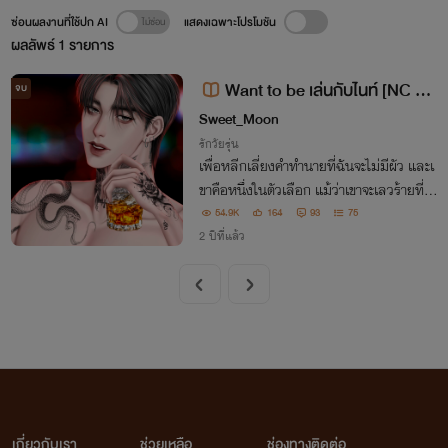
ซ่อนผลงานที่ใช้ปก AI
แสดงเฉพาะโปรโมชัน
ผลลัพธ์
1
รายการ
Want to be เล่นกับไนท์ [NC 18
จบ
+] - มี E-Book -
Sweet_Moon
รักวัยรุ่น
เพื่อหลีกเลี่ยงคำทำนายที่ฉันจะไม่มีผัว และเ
ขาคือหนึ่งในตัวเลือก แม้ว่าเขาจะเลวร้ายที่สุ
ดก็ตามที
54.9K
164
93
75
2 ปีที่แล้ว
เกี่ยวกับเรา
ช่วยเหลือ
ช่องทางติดต่อ