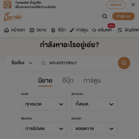
Tunwalai ธัญวลัย
เปิดแอป
เพื่อประสบการณ์ที่ดีกว่าบนมือถือ
เข้าสู่ระบบ
มาใหม่
หน้าแรก
นิยาย
อีบุ๊ก
การ์ตูน
ดรีมแชท
ธัญลิสต์
กำลังหาอะไรอยู่เอ่ย?
นิยาย
อีบุ๊ก
การ์ตูน
หมวด
สถานะจบ
ทุกหมวด
ทั้งหมด
เรียงตาม
ช่วงเวลา
การอัปเดต
ตลอดกาล