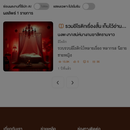
ซ่อนผลงานที่ใช้ปก AI
แสดงเฉพาะโปรโมชัน
ผลลัพธ์
1
รายการ
รวมอีโรติกเรื่องสั้น เก็บไว้อ่านก่
อนนอน
นงพะงา/เสน่ห์นาง/เมฆาสีครามขาว
อีโรติก
รวบรวบอีโรติกไว้หลายเรื่อง หลากรส นิยาย
ชายหญิง
13.9K
5
5
36
1 ปีที่แล้ว
เกี่ยวกับเรา
ช่วยเหลือ
ช่องทางติดต่อ