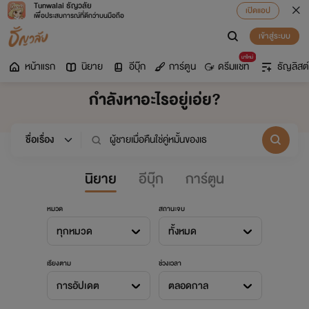
Tunwalai ธัญวลัย
เปิดแอป
เพื่อประสบการณ์ที่ดีกว่าบนมือถือ
เข้าสู่ระบบ
มาใหม่
หน้าแรก
นิยาย
อีบุ๊ก
การ์ตูน
ดรีมแชท
ธัญลิสต์
กำลังหาอะไรอยู่เอ่ย?
นิยาย
อีบุ๊ก
การ์ตูน
หมวด
สถานะจบ
ทุกหมวด
ทั้งหมด
เรียงตาม
ช่วงเวลา
การอัปเดต
ตลอดกาล