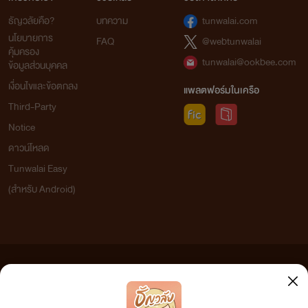
ธัญวลัยคือ?
บทความ
tunwalai.com
นโยบายการ
FAQ
@webtunwalai
คุ้มครอง
tunwalai@ookbee.com
ข้อมูลส่วนบุคคล
เงื่อนไขและข้อตกลง
แพลตฟอร์มในเครือ
Third-Party
Notice
ดาวน์โหลด
Tunwalai Easy
(สำหรับ Android)
ข้อความที่ท่านได้อ่านจากเว็บไซต์นี้เกิดจากการเขียนโดยสาธารณชนและเผยแพร่โดยอัตโนมัติ ผู้ดูแล
เว็บไซต์แห่งนี้ไม่ได้เห็นด้วยและไม่ขอรับผิดชอบต่อข้อความใดๆ ทั้งสิ้น ดังนั้นผู้อ่านทุกท่านโปรดใช้
วิจารณญาณในการกลั่นกรองด้วยตนเอง และหากท่านพบข้อความใดๆ ที่ขัดต่อกฎหมายและศีลธรรม