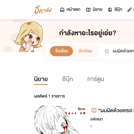
หน้าแรก
นิยาย
อีบุ๊ก
กำลังหาอะไรอยู่เอ่ย?
ชื่อเรื่อง
นักเขียน
นิยาย
อีบุ๊ก
การ์ตูน
ผลลัพธ์
1
รายการ
“ผมผิดด้วยเหรอ ที
เเค่เหงา
Y