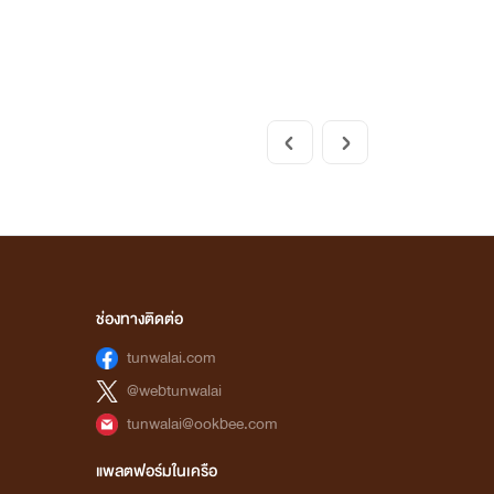
ช่องทางติดต่อ
tunwalai.com
@webtunwalai
tunwalai@ookbee.com
แพลตฟอร์มในเครือ