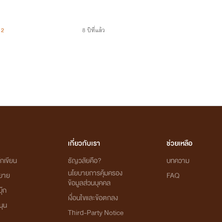
2
8 ปีที่แล้ว
เกี่ยวกับเรา
ช่วยเหลือ
กเขียน
ธัญวลัยคือ?
บทความ
นโยบายการคุ้มครอง
ิยาย
FAQ
ข้อมูลส่วนบุคคล
ุ๊ก
เงื่อนไขและข้อตกลง
นุน
Third-Party Notice