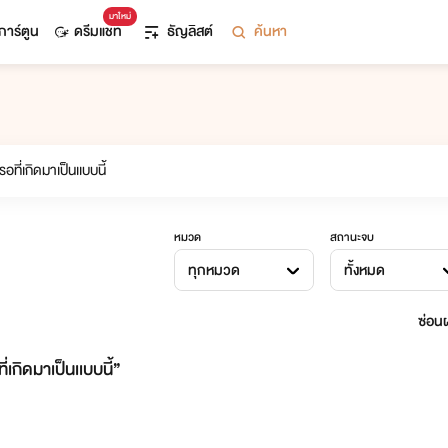
มาใหม่
การ์ตูน
ดรีมแชท
ธัญลิสต์
ค้นหา
หมวด
สถานะจบ
ทุกหมวด
ทั้งหมด
ซ่อนผ
่เกิดมาเป็นเเบบนี้”