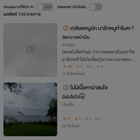
ซ่อนผลงานที่ใช้ปก AI
แสดงเฉพาะโปรโมชัน
ผลลัพธ์
159
รายการ
เกลียดหนูนัก มารักหนูทำไมคะ?
ยัยกวางหน้ามึน
รักวัยรุ่น
ใครจะไปคิดกันล่ะ ว่าการหลงทางในมหาวิท
ยาลัยจะทำให้เกิดเรื่องวุ่นวายมากมายขนาด
นี้?!
196
4
0
4
18 ชั่วโมงที่แล้ว
ไม่มีเนื้อหาน่าสนใจ
ผิงไม่ใช่ปิง🤫
เรื่องสั้น
-
57
0
0
1
30 วันที่แล้ว