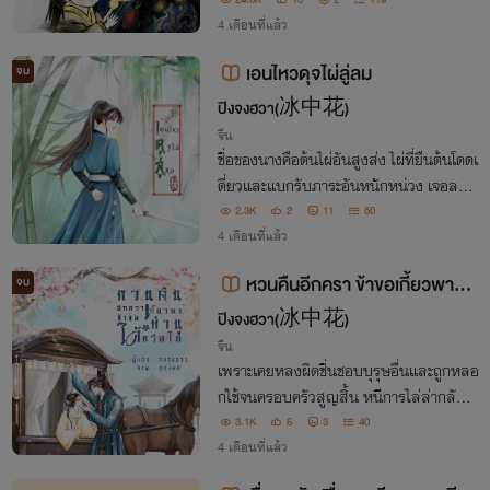
ของเขา เพราะเป็นบุตรของสตรีที่เขาเกลียดชั
24.8K
10
2
119
ง จึงคิดลงมือได้โดยไม่รู้สึกอันใดใช่หรือไม
4 เดือนที่แล้ว
่....
เอนไหวดุจไผ่ลู่ลม
จบ
ปิงจงฮวา(冰中花)
จีน
ชื่อของนางคือต้นไผ่อันสูงส่ง ไผ่ที่ยืนต้นโดดเ
ดี่ยวและแบกรับภาระอันหนักหน่วง เจอลมพ
ายุโถมกระหน่ำทำได้เพียงลู่เอนไหวไปตามล
2.3K
2
11
50
มเพื่อไม่ให้ตนล้มลงไป แต่ยังมีหญ้าต้นหนึ่ง
4 เดือนที่แล้ว
บนผืนดินที่พร้อมแบกรับนางเอาไว้เสมอ
หวนคืนอีกครา ข้าขอเกี้ยวพาท่า
จบ
นได้หรือไม่
ปิงจงฮวา(冰中花)
จีน
เพราะเคยหลงผิดชื่นชอบบุรุษอื่นและถูกหลอ
กใช้จนครอบครัวสูญสิ้น หนีการไล่ล่ากลับเ
ป็นคู่หมั้นที่นางเคยชิงชังมาช่วยเหลือเอาไว้
3.1K
6
3
40
สุดท้ายถึงตายก็ยังได้โอกาสกลับมา แต่หวน
4 เดือนที่แล้ว
คืนครานี้ ข้าจะขอเกี้ยวพาท่านได้หรือไม่