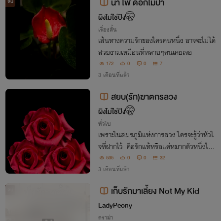
น้ำ ไฟ ดอกไม้ป่า
จบ
ผิงไม่ใช่ปิง🤫
เรื่องสั้น
เส้นทางความรักของใครคนหนึ่ง อาจจะไม่ได้
สวยงามเหมือนที่หลายๆคนเคยเจอ
172
0
0
7
3 เดือนที่แล้ว
สยบ(รัก)ฆาตกรลวง
ผิงไม่ใช่ปิง🤫
ทั่วไป
เพราะในสมรภูมิแห่งการลวง ใครจะรู้ว่าหัวใ
จที่ฝากไว้ คือรักแท้หรือแค่หมากตัวหนึ่งในเ
กม Queer Romance , Diverse GL , LG
535
0
0
32
BTQIA+ (ความรักที่ก้าวข้ามกรอบเพศกำเนิ
3 เดือนที่แล้ว
ด)
เก็บรักมาเลี้ยง Not My Kid
จบ
LadyPeony
ดราม่า