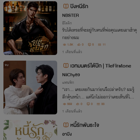
ปิงหนีรัก
NBSTER
อีโรติก
รับได้เหรอที่จะอยู่กับคนที่พ่อคุณเคยเอาเข้าคุ
กอย่างผม
1.5K
0
5
11
1 เดือนที่แล้ว
เวทมนตร์ใต้ปีก | TleFirstone
จบ
NiiChy89
แฟนฟิก
“เรา... เคยเจอกันมาก่อนรึเปล่าครับ? ผมรู้
สึกคุ้นหน้า... แต่นึกไม่ออกว่าเคยเห็นที่ไห
น” “ก็อาจจะเคยเจอ... ที่ไหนสักที่ แต่ถ้าจำไ
569
0
0
33
ม่ได้ ก็ไม่จำเป็นต้องพยายามนึกหรอกนะ เพ
1 เดือนที่แล้ว
ราะถึงยังไงต่อจากนี้ไป.
หนี้รักพันธะใจ
อาปิง