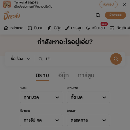
Tunwalai ธัญวลัย
เปิดแอป
เพื่อประสบการณ์ที่ดีกว่าบนมือถือ
เข้าสู่ระบบ
มาใหม่
หน้าแรก
นิยาย
อีบุ๊ก
การ์ตูน
ดรีมแชท
ธัญลิสต์
กำลังหาอะไรอยู่เอ่ย?
นิยาย
อีบุ๊ก
การ์ตูน
หมวด
สถานะจบ
ทุกหมวด
ทั้งหมด
เรียงตาม
ช่วงเวลา
การอัปเดต
ตลอดกาล