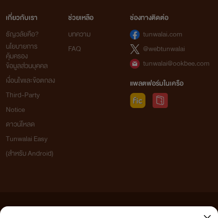
เกี่ยวกับเรา
ช่วยเหลือ
ช่องทางติดต่อ
ธัญวลัยคือ?
บทความ
tunwalai.com
นโยบายการ
FAQ
@webtunwalai
คุ้มครอง
tunwalai@ookbee.com
ข้อมูลส่วนบุคคล
เงื่อนไขและข้อตกลง
แพลตฟอร์มในเครือ
Third-Party
Notice
ดาวน์โหลด
Tunwalai Easy
(สำหรับ Android)
ข้อความที่ท่านได้อ่านจากเว็บไซต์นี้เกิดจากการเขียนโดยสาธารณชนและเผยแพร่โดยอัตโนมัติ ผู้ดูแล