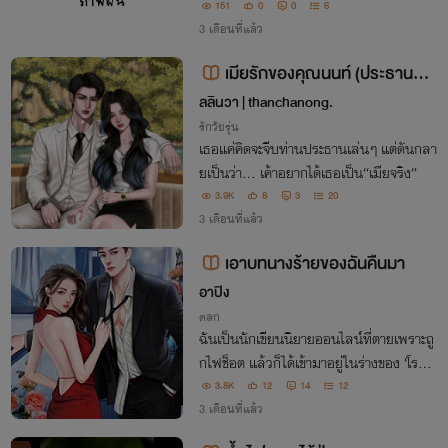
151
0
0
6
3 เดือนที่แล้ว
เมียรักของคุณนนท์ (ประธานคลั่
งรัก)[อ่านฟรี]
ลลินวา | thanchanong.
รักวัยรุ่น
เธอแค่คิดจะจีบท่านประธานเล่นๆ แต่ดันกลา
ยเป็นว่า… เค้าอยากได้เธอเป็น“เมียจริง”
3.9K
8
3
20
3 เดือนที่แล้ว
เอาบทนางร้ายของฉันคืนมา
อาปิง
ตลก
ฉันเป็นนักเขียนนิยายออนไลน์ที่ตายเพราะถู
กไฟช็อต แล้วก็ได้เข้ามาอยู่ในร่างของ ‘โรสิต
า’ นางร้ายในนิยายของตัวเองที่ยังเขียนไม่จบ
3.8K
12
14
12
3 เดือนที่แล้ว