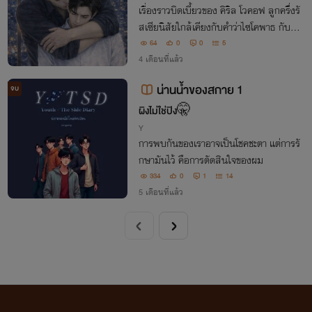
เรื่องราวบิดเบี้ยวของ คิริล โวคอฟ ลูกครึ่งรั
สเซียนิสัยใกล้เคียงกับคำว่าไซโคพาธ กับทิม
ทิวากร คนขี้ใจอ่อน เขียนเรื่องแรกให้อ่านฟรี
64
0
0
5
จนจบจ้า
4 เดือนที่แล้ว
น่านน้ำของสกาย 1
จบ
ผิงไม่ใช่ปิง🤫
Y
การพบกันของเราอาจเป็นโชคชะตา แต่การรั
กษามันไว้ คือการตัดสินใจของผม
334
0
1
14
5 เดือนที่แล้ว