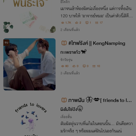
อีโรติก
เมาจนเข้าห้องผิดน่ะเรื่องหนึ่ง แต่การทิ้งเงิน
120 บาทให้ 'อาจารย์หมอ' เป็นค่าตัวนี่สิคือเ
รื่องใหญ่
1.7K
2
1
17
2 เดือนที่แล้ว
#ไทฟรังค์ || KengNamping
จบ
กะเพราแก้ว🐒
รักวัยรุ่น
80
0
0
10
3 เดือนที่แล้ว
ภาพฝัน 🦋💋[ friends to lov
ers ]🪼🔥
ผิงไม่ใช่ปิง🤫
เรื่องสั้น
สัมผัสอุ่นวาบที่แก้มในตอนนั้น... มันคือควา
มรักจริง ๆ หรือผมแค่ฝันไปเองกันแน่