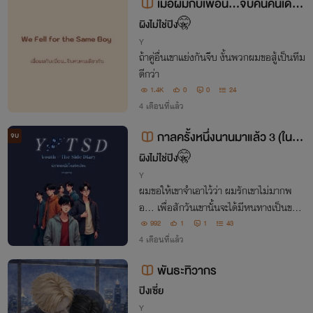
เมื่อผมกับเพื่อน…จีบคนคนเดียว
กัน [We Fell for the Same Boy]
ผิงไม่ใช่ปิง🤫
Y
ถ้าคู่อื่นเขาแย่งกันจีบ งั้นพวกผมขอสู้เป็นทีม
ดีกว่า
1.4K
0
0
24
4 เดือนที่แล้ว
กาลครั้งหนึ่งนานมาแล้ว 3 (ในวัน
จบ
ที่ผมรักเขาไม่มากพอ)
ผิงไม่ใช่ปิง🤫
Y
ผมขอให้เขาจำเอาไว้ว่า ผมรักเขาไม่มากพ
อ... เพื่อสักวันเขานั้นจะได้มีหนทางเป็นของ
ตัวเอง
992
1
1
43
4 เดือนที่แล้ว
พันธะทิวากร
ปิงเซี่ย
Y