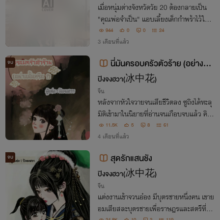
เมื่อหนุ่มต่างจังหวัดวัย 20 ต้องกลายเป็น
"คุณพ่อจำเป็น" แอบเลี้ยงเด็กกำพร้าไว้ในค
าเฟ่ จนถูกเจ้านายสาวจับได้คาหนังคาเขา...จ
944
0
0
24
ากภาระที่ไม่ได้ก่อ สู่ครอบครัวปลอมๆ ที่จะ
3 เดือนที่แล้ว
ทำให้คุณอบอุ่นหัวใจจนน้ำตาซึม [ฮีลใจ]
นี่มันครอบครัวตัวร้าย (อย่างนั้น
จบ
หรือ?)
ปิงจงฮวา(冰中花)
จีน
หลังจากหัวใจวายจนเสียชีวิตลง ซูถิงได้ทะลุ
มิติเข้ามาในนิยายที่อ่านจนเกือบจบแล้ว คิดว่
าตัวเองจะได้เข้ามาอยู่ในร่างนางเอกเมพซู แ
11.5K
5
8
61
ต่ดันมาอยู่ในร่างของนางร้าย ที่มีครอบครัวแ
4 เดือนที่แล้ว
ละคู่หมั้นเป็นตัวร้ายของเรื่องนี้
สุดรักแสนชัง
จบ
ปิงจงฮวา(冰中花)
จีน
แต่งงานเข้าจวนอ๋อง มีบุตรชายหนึ่งคน เขาย
อมเสียสละบุตรชายเพื่อราษฎรและสตรีที่รัก