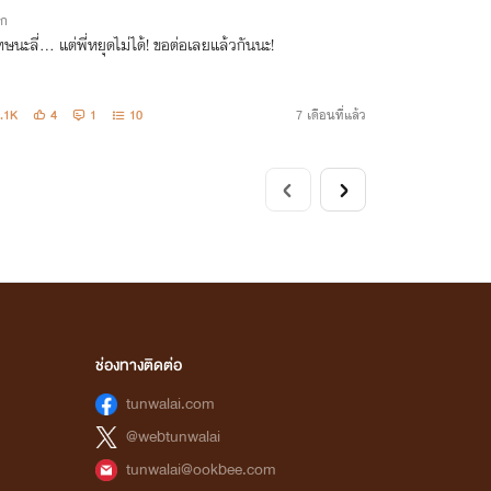
ิก
ษนะลี่... แต่พี่หยุดไม่ได้! ขอต่อเลยแล้วกันนะ!
.1K
4
1
10
7 เดือนที่แล้ว
ช่องทางติดต่อ
tunwalai.com
@webtunwalai
tunwalai@ookbee.com