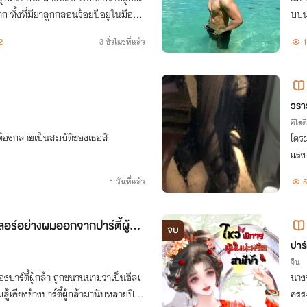
าก ทั้งที่มียาลูกกลอนร้อยปีอยู่ในมือหา
บปน
าสละให้ชายหนุ่มที่พบในป่าไผ่ได้มีชีวิต
2
3 ชั่วโมงที่แล้ว
1
วรา
อีโรต
ขาก็ต้องกลายเป็นสมบัติของเธอสิ
โดรมรุ
แรง
1 วันที่แล้ว
5
ีลเลอร์อย่างผมออกจากปาร์ตี้ผู้กล้
จบ
ปาร์
จีน
ของปาร์ตี้ผู้กล้า ถูกขนานนามว่าเป็นฮีลเ
นางพ
มสู้เคียงข้างปาร์ตี้ผู้กล้ามานับหลายปี เผ
ครรภ