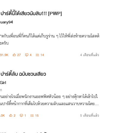
ปาร์ตี้นี้ได้เสียวนับสิบ!!! [PWP]​
ruary94
*ดกับเพื่อนพี่กี่คนก็ได้แต่เก็บรูร่าน ๆ ไว้ให้พี่ส่งท้ายความโสดด้
ะครับ
91.9K
27
4
14
4 เดือนที่แล้ว
ปาร์ตี้ลับ ฉบับชวนเสียว
Girl
ิก
็นอย่างไรเมื่อพนักงานออฟฟิศตัวน้อย ๆ อย่างตุ๊กตาได้เข้าไปใ
นปาร์ตี้หน้ากากที่เต็มไปด้วยความลับและแสนวาบหวามโดยไม่
ั้งใจ เธอจะได้พบเจอกับเรื่องชวนเสียวอะไรบ้าง มาติดตามไปพร้
.0K
2
1
15
5 เดือนที่แล้ว
 กันได้เลยค่ะ