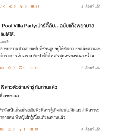
ิดเป็นที่ติฉินนินทาของชาวบ้านทุกสายตามองเหยียดสตรีใจง่า
.1K
3
0
21
2 เดือนที่แล้ว
ักดิ์ศรี
Pool Villa Party:ปาร์ตี้ลับ…ฉบับแก็งพยาบาล
ลับใต้โต๊ะ
รแมนติก
อ 5 พยาบาลสาวสายแซ่บที่ซ่อนรูปอยู่ใต้ชุดขาว ขอสลัดความเห
ยล้าจากการเข้าเวร มาจัดปาร์ตี้ส่วนตัวสุดเหวี่ยงริมสระน้ำ แต่ค
ลับในคืนพักร้อนกลับไม่ได้จบลงแค่พวกเธอ
60
0
0
41
2 เดือนที่แล้ว
พี่สาวตัวร้ายข้ารู้ทันท่านแล้ว
ตี้ คาราเมล
ทีหลังเป็นน้องต้องเชื่อฟังพี่สาวผู้เกิดก่อนไม่คิดเลยว่าพี่สาวจะ
ำลายตน พี่หญิงข้ารู้เนื้อแท้ของท่านแล้ว
83
0
1
19
4 เดือนที่แล้ว