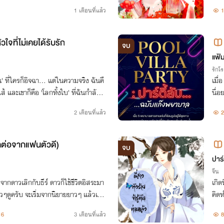
ง กลับมาถูกขอร้องให้ออกจากปาร์ตี้ผู้
ไม่ม
1 เดือนที่แล้ว
1
ยไร้ศ
วใจที่ไม่เคยได้รับรัก
จบ
แฟ้ม
รักโ
้น' ที่ใครก็อิจฉา... แต่ในความจริง ฉันคื
เมื่
ไส้ และเขาก็คือ 'โลกทั้งใบ' ที่ฉันกำลังจะ
นื่อ
.
วาม
2 เดือนที่แล้ว
2
คต่อจากแฟนตัวดี)
จบ
ปาร์
จีน
จากดาวเลิกกับธีร์ ดาวก็ใช้ชีวิตอิสระมา
เกิด
ยาวๆดูครับ จะเริ่มจากนิยายยาวๆ แล้วเป
คิดท
16
3 เดือนที่แล้ว
8