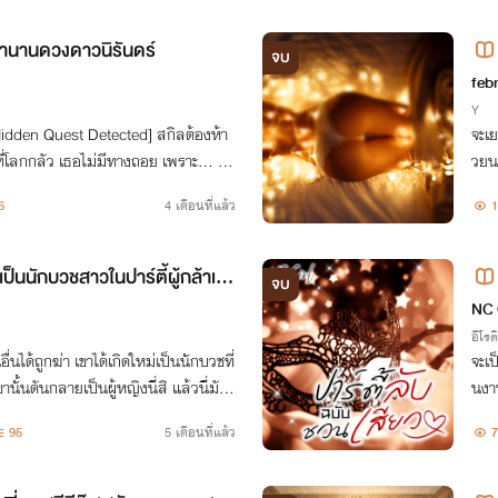
ตำนานดวงดาวนิรันดร์
จบ
feb
Y
 [Hidden Quest Detected] สกิลต้องห้า
จะเย
ี่โลกกลัว เธอไม่มีทางถอย เพราะ... กด
วยน
าเธอให้สิ้น
6
4 เดือนที่แล้ว
1
นเป็นนักบวชสาวในปาร์ตี้ผู้กล้าเนี่
จบ
NC 
อีโรต
ื่นได้ถูกฆ่า เขาได้เกิดใหม่เป็นนักบวชที่
จะเป
ขานั้นดันกลายเป็นผู้หญิงนี่สิ แล้วนี่มัน
นงา
กล้า!
ได้ต
95
5 เดือนที่แล้ว
7
อม ๆ