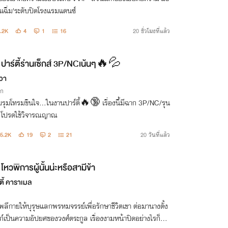
เฉิ่ม'ระดับปิดโรงแรมแดนซ์
.2K
4
1
16
20 ชั่วโมงที่แล้ว
ปาร์ตี้ร่านเซ็กส์ 3P/NCเน้นๆ🔥💦
วา
ิก
มโทรมขืนใจ…ในงานปาร์ตี้🔥🔞 เรื่องนี้มีฉาก 3P/NC/รุน
 โปรดใช้วิจารณญาณ
5.2K
19
2
21
20 วันที่แล้ว
โหวพิการผู้นั้นน่ะหรือสามีข้า
ตี้ คาราเมล
ลีกายให้บุรุษแลกพรหมจรรย์เพื่อรักษาชีวิตเขา ต่อมานางตั้ง
์เป็นความอัปยศของวงศ์ตระกูล เรื่องงามหน้าปิดอย่างไรก็ปิด