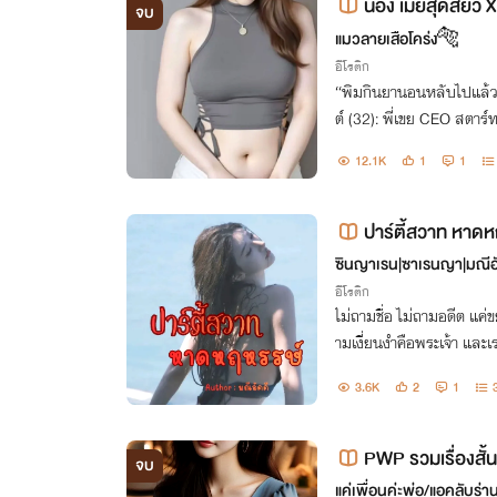
น้อง เมียสุดสยิว X
จบ
แมวลายเสือโคร่ง🐅
อีโรติก
“พิมกินยานอนหลับไปแล้ว
ต์ (32): พี่เขย CEO สตาร์
ะหายทางเพศ ลึกๆ มีอดีตม
12.1K
1
1
ปาร์ตี้สวาท หาด
ซินญาเรน|ซาเรนญา|มณีอั
อีโรติก
ไม่ถามชื่อ ไม่ถามอดีต แค่
ามเงี่ยนงำคือพระเจ้า และเ
3.6K
2
1
PWP รวมเรื่องสั
จบ
+)
แค่เพื่อนค่ะพ่อ/แอคลับร่