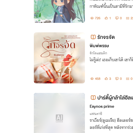
กาทัณฑ์นั้นเป็นสามีที่รักม
กกินอาการเจ็บก็ทุเลา แต่เข
726
1
0
2
รอด
รักจรจัด
พิมพ์พรรษ
รักโรแมนติก
ไม่รู้ล่ะ! เธอเก็บเขาได้ เ
458
3
0
0
ปาร์ตี้ผู้กล้าไล่ฮ
า
Exynos prime
แฟนตาซี
ราเวียร์(ลูเมเรีย) ฮีลเลอร์
ลอร์ที่เก่งที่สุด หลังจากร่ว