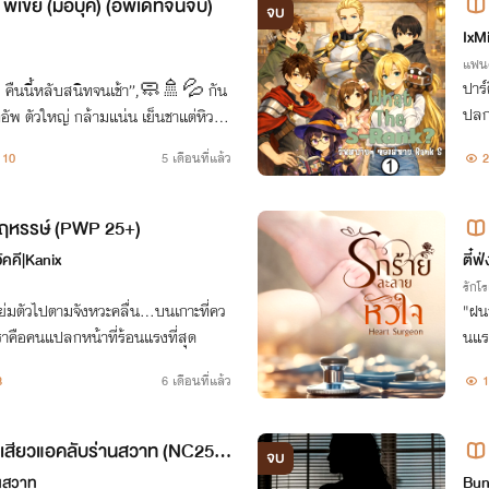
 พี่เขย (มีอีบุ๊ค) (อัพเดทจนจบ)
จบ
S 1
IxM
แฟนต
ปาร์
 คืนนี้หลับสนิทจนเช้า”,🧼🚿💦 กัน
ปลก
ทอัพ ตัวใหญ่ กล้ามแน่น เย็นชาแต่หิวกร
วายช
ืดมิด
10
5 เดือนที่แล้ว
2
หฤหรรษ์ (PWP 25+)
คคี|Kanix
ตี๋ฟ่
รักโ
ขย่มตัวไปตามจังหวะคลื่น...บนเกาะที่คว
"ฝน
ราคือคนแปลกหน้าที่ร้อนแรงที่สุด
นแรง
3
6 เดือนที่แล้ว
1
้นเสียวแอคลับร่านสวาท (NC25+
จบ
านสวาท
Bun