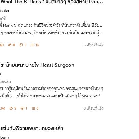
What The S-Rank? วันสบายๆ ของสหาย Rank
isaka
าซี
ตี้ Rank S สุดแกร่ง กับชีวิตประจำวันที่ปั่นกว่าดันเจี้ยน นิสัยแ
ๆ ของเหล่านักผจญภัยระดับเทพที่มารวมตัวกัน และความวุ่น
นิดที่กลั้นขำเอาไว้ไม่อยู่
69
0
1
16
6 เดือนที่แล้ว
รักร้ายละลายหัวใจ Heart Surgeon
ง
รแมนติก
อยากรู้เหมือนกันว่าความรักของคุณหมอจะรุนแรงขนาดไหน รุ
ถึงขั้น... ทำให้ร่างกายของฝนแตกเป็นเสี่ยงๆ ได้หรือเปล่า"
.0K
3
1
0
6 เดือนที่แล้ว
แซ่บกับพี่ชายเพราะเกมวงเหล้า
buni