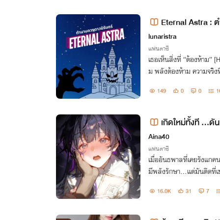
Eternal Astra : 
lunaristra
แฟนตาซี
เธอเห็นสิ่งที่ “ต้องห้าม”
ม พลังต้องห้าม ความจริงท
รับ แล้ว และโลกทั้งใบ จะล่
149
0
0
1
เกิดใหม่ทั้งที ...ดั
ยนะ? (NC25+)
Aina40
แฟนตาซี
เมื่ออันธพาลที่เคยรังแกคนอ
มีพลังรักษา...แต่มันติดที่เ
อะไร!? ...ออกไปนะโว้ยไอ้ผู้
16.0K
31
7