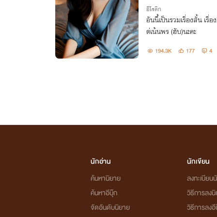
อีโรติก
อันนี้เป็นรวมเรื่องสั้น เ
ต่เน้นพร (ฮับ)นะคะ
194.3K
177
4
นักอ่าน
นักเขียน
ค้นหานิยาย
ลงทะเบียนนั
ค้นหาอีบุ๊ก
วิธีการลงน
จัดอันดับนิยาย
วิธีการลงอีบ