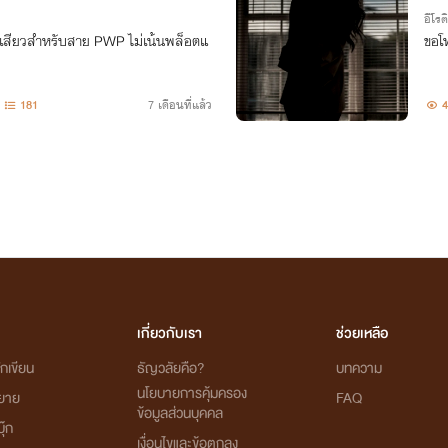
อีโรต
รื่องเสียวสำหรับสาย PWP ไม่เน้นพล็อตแ
ขอโท
181
7 เดือนที่แล้ว
4
เกี่ยวกับเรา
ช่วยเหลือ
กเขียน
ธัญวลัยคือ?
บทความ
นโยบายการคุ้มครอง
ิยาย
FAQ
ข้อมูลส่วนบุคคล
ุ๊ก
เงื่อนไขและข้อตกลง