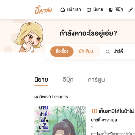
หน้าแรก
นิยาย
อีบุ๊ก
กำลังหาอะไรอยู่เอ่ย?
ชื่อเรื่อง
นักเขียน
นิยาย
อีบุ๊ก
การ์ตูน
ผลลัพธ์
91
รายการ
เก็บสามีได้ในป่าไผ่
ปาร์ตี้ คาราเมล
Y
กระโดดน้ำหนีจากการไล่ล่าถูก