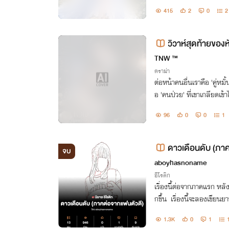
ชิญหน้ากับจอมมารหลายครั้
415
2
0
2
กล้า
วิวาห์สุดท้ายของหั
TNW ™
ดราม่า
ต่อหน้าคนอื่นเราคือ 'คู่หมั
อ 'คนป่วย' ที่เขาเกลียดเข้า
สูญเสียไปในไม่ช้าเช่นกัน..
96
0
0
1
ดาวเดือนดับ (ภา
จบ
aboyhasnoname
อีโรติก
เรื่องนี้ต่อจากภาคแรก หลัง
กขึ้น เรื่องนี้จะลองเขียน
ลี่ยนเป็นนิยายแชทนะครับ
1.3K
0
1