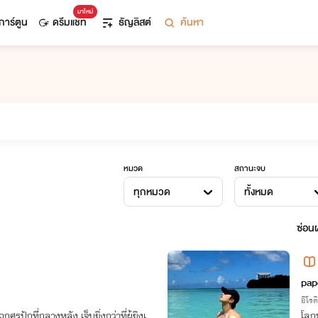
มาใหม่
การ์ตูน
ดรีมแชท
ธัญลิสต์
ค้นหา
หมวด
สถานะจบ
ทุกหมวด
ทั้งหมด
ซ่อนผ
pap
อีโรต
ศรปักที่กลางหลัง เจ็บยิ่งกว่าที่ผู้ยิงเ
โลก