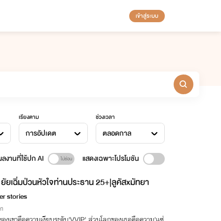
เข้าสู่ระบบ
เรียงตาม
ช่วงเวลา
การอัปเดต
ตลอดกาล
ลงานที่ใช้ปก AI
แสดงเฉพาะโปรโมชัน
ยัยเฉิ่มป่วนหัวใจท่านประธาน 25+|ลูคัสxมัทยา
er stories
ิก
ของเขาคือความเงียบระดับ'VVIP' ส่วนโลกของเธอคือความ'แซ่