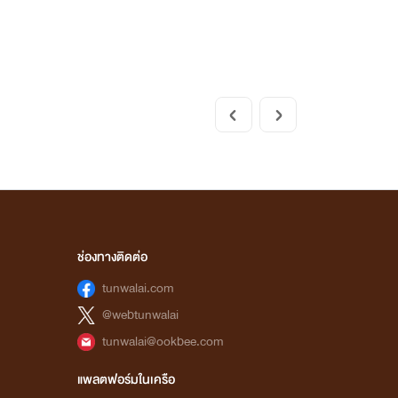
ช่องทางติดต่อ
tunwalai.com
@webtunwalai
tunwalai@ookbee.com
แพลตฟอร์มในเครือ