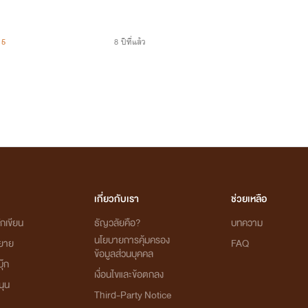
5
8 ปีที่แล้ว
เกี่ยวกับเรา
ช่วยเหลือ
กเขียน
ธัญวลัยคือ?
บทความ
นโยบายการคุ้มครอง
ิยาย
FAQ
ข้อมูลส่วนบุคคล
ุ๊ก
เงื่อนไขและข้อตกลง
นุน
Third-Party Notice