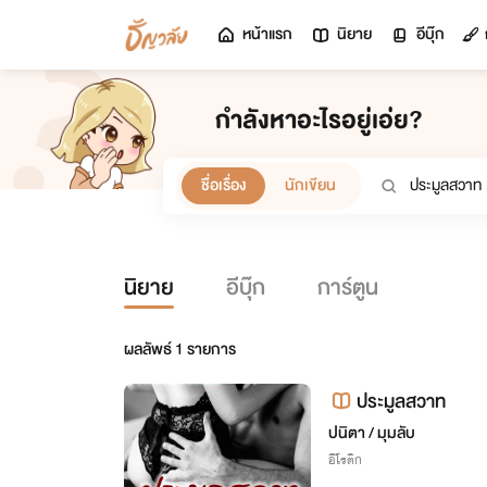
หน้าแรก
นิยาย
อีบุ๊ก
กำลังหาอะไรอยู่เอ่ย?
ชื่อเรื่อง
นักเขียน
นิยาย
อีบุ๊ก
การ์ตูน
ผลลัพธ์
1
รายการ
ประมูลสวาท
ปนิตา / มุมลับ
อีโรติก