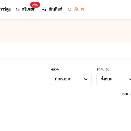
มาใหม่
การ์ตูน
ดรีมแชท
ธัญลิสต์
ค้นหา
หมวด
สถานะจบ
ทุกหมวด
ทั้งหมด
ซ่อนผ