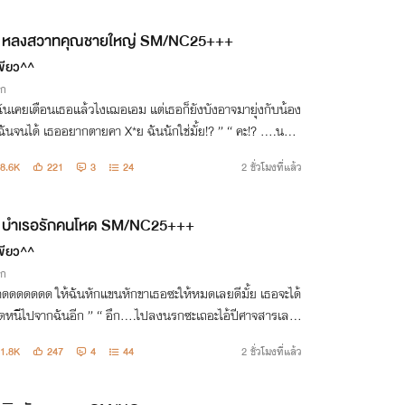
หลงสวาทคุณชายใหญ่ SM/NC25+++
ขียว^^
ิก
ฉันเคยเตือนเธอแล้วไงเฌอเอม แต่เธอก็ยังบังอาจมายุ่งกับน้อง
ันจนได้ เธออยากตายคา X*ย ฉันนักใช่มั้ย!? ” “ คะ!? ….น
ญ่เห็น…. ” “ เออ!! ถ้าคันมากนัก เดี๋ยวฉันจะสนองให้เ
8.6K
221
3
24
2 ชั่วโมงที่แล้ว
ง ” “ หา!! ”
บำเรอรักคนโหด SM/NC25+++
ขียว^^
ิก
้ฉันหักแขนหักขาเธอซะให้หมดเลยดีมั้ย เธอจะได้
ปจากฉันอีก ” “ อึก….ไปลงนรกซะเถอะไอ้ปีศาจสารเลว!!
“ แย่หน่อยนะที่ไอ้ปีศาจคนนี้มันดันเกิดมาเป็นผัวเธอ!! ”
1.8K
247
4
44
2 ชั่วโมงที่แล้ว