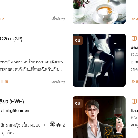
8
เมื่อสักครู่
3
NC25+ (3P)
จบ
ook
น้อง
อีโรต
ดิอาระเบีย อยากจะเป็นภรรยาคนเดียวขอ
เมดส
กเขาสองคนที่เป็นเพื่อนสนิทกันเป็นสา
วยค
้เด็กสาวไม่ประสาอย่างเธอติดใจพวกเข
ทุกอ
49
เมื่อสักครู่
8
นขอ
องเสียว (PWP)
จบ
ร์ / Enlightenment
Bab
รักโ
เขาฉ
ว อีโรติกชายหญิง เน้น NC20+++ 🔞🔥 อ่
ุกเรื่อง