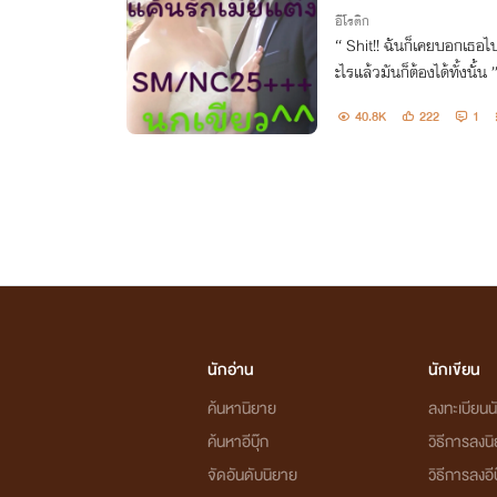
อีโรติก
“ Shit!! ฉันก็เคยบอกเธอไปแล้วเหมือนกันว่าคนอย่างฉันอยากได้อ
ะไรแล้วมันก็ต้องได้ทั้งนั้น ” “ อ๊ะ!! ปล่อยฉันนะ หยุดทำเรื่องทุเ
40.8K
222
1
นักอ่าน
นักเขียน
ค้นหานิยาย
ลงทะเบียนนั
ค้นหาอีบุ๊ก
วิธีการลงน
จัดอันดับนิยาย
วิธีการลงอีบ