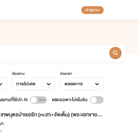
เข้าสู่ระบบ
เรียงตาม
ช่วงเวลา
การอัปเดต
ตลอดกาล
ลงานที่ใช้ปก AI
แสดงเฉพาะโปรโมชัน
เทพบุตรบำเรอรัก (nc25+จัดเต็ม) (พระเอกขายตั
ณา
ิก