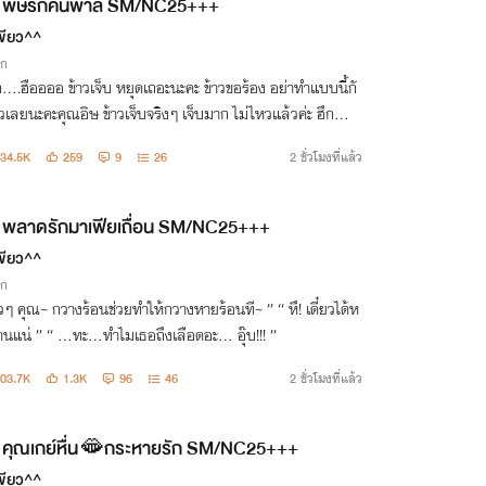
พิษรักคนพาล SM/NC25+++
ขียว^^
ิก
าวเจ็บ หยุดเถอะนะคะ ข้าวขอร้อง อย่าทำแบบนี้กั
วเลยนะคะคุณอิษ ข้าวเจ็บจริงๆ เจ็บมาก ไม่ไหวแล้วค่ะ ฮึก….ฮื
้องไห้แบบนี้ ฉันก็ยิ่งมีอารมณ์นะ
34.5K
259
9
26
2 ชั่วโมงที่แล้ว
สวย ”
พลาดรักมาเฟียเถื่อน SM/NC25+++
ขียว^^
ิก
ช่วยทำให้กวางหายร้อนที~ ” “ หึ! เดี๋ยวได้ห
ายร่านแน่ ” “ ...ทะ...ทำไมเธอถึงเลือดอะ... อุ๊บ!!! ”
03.7K
1.3K
96
46
2 ชั่วโมงที่แล้ว
คุณเกย์หื่น🫦กระหายรัก SM/NC25+++
ขียว^^