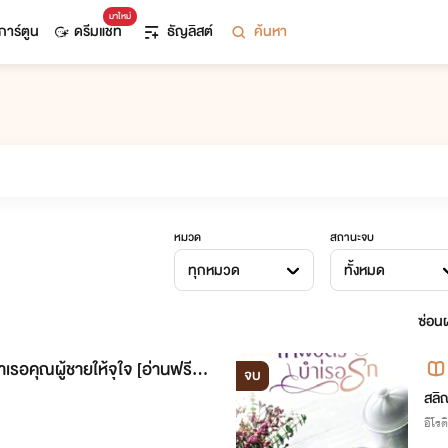
มาใหม่
การ์ตูน
ดรีมแชท
ธัญลิสต์
ค้นหา
หมวด
สถานะจบ
ทุกหมวด
ทั้งหมด
ซ่อนผ
ะบำเรอคุณผู้ชายให้จุใจ [อ่านฟรีมีอี
จบ
ว)
สลิ
อีโรต