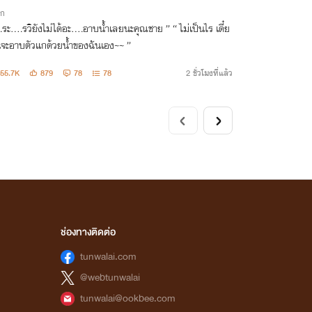
ิก
ะ….รวิยังไม่ได้อะ….อาบน้ำเลยนะคุณชาย ” “ ไม่เป็นไร เดี๋ย
นจะอาบตัวแกด้วยน้ำของฉันเอง~~ ”
55.7K
879
78
78
2 ชั่วโมงที่แล้ว
ช่องทางติดต่อ
tunwalai.com
@webtunwalai
tunwalai@ookbee.com