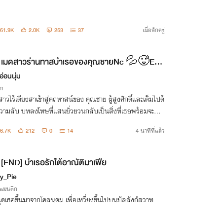
61.9K
2.0K
253
37
เมื่อสักครู่
เมดสาวร่านทาสบำเรอของคุณชายNc 💦🥵E-B
 จบแล้ว
อ่อนนุ่ม
ิก
าวไร้เดียงสาเข้าสู่คฤหาสน์ของ คุณชาย ผู้สูงศักดิ์และเต็มไปด้
วามลับ บทลงโทษที่แสนยั่วยวนกลับเป็นสิ่งที่เธอพร้อมจะทำ
ย่างเพื่อเป็น 'ทาสรัก' ของเขาแต่เพียงผู้เดียว แม้จะต้องยอมเป็
6.7K
212
0
14
4 นาทีที่แล้ว
งเล่นทาสกาม
[END] บำเรอรักใต้อาณัติมาเฟีย
y_Pie
รแมนติก
ุดเธอขึ้นมาจากโคลนตม เพื่อเหวี่ยงขึ้นไปบนบัลลังก์สวาท