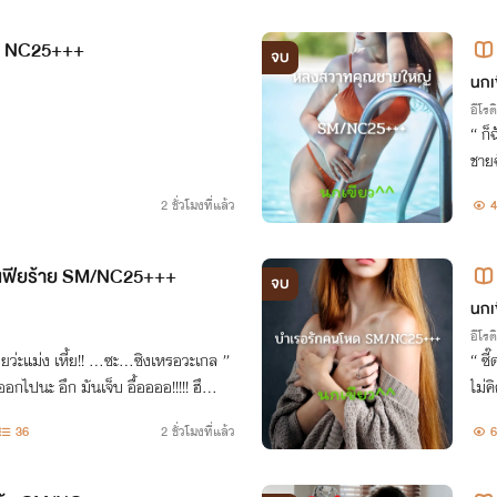
ด NC25+++
จบ
นกเ
อีโรต
“ ก็
ชายฉ
ะ….นี่คุณให
2 ชั่วโมงที่แล้ว
4
ธอเอ
าเฟียร้าย SM/NC25+++
จบ
นกเ
อีโรต
“ ซี๊ดดดดดดดด ให
ไม่คิดหนีไ
” 
36
2 ชั่วโมงที่แล้ว
6