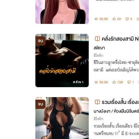
58.9K
50
0
คลั่งรักสองสามี 
จบ
สลิณา
อีโรติก
ชีรีนสาวลูกครึ่งไทย-ซาอุ
งสามี แต่เธอบังเอิญได้พว
มี รสสวาทที่พวกเขามอบให
99.3K
728
1
าทั้งสอง
รวมเรื่องสั้น เรื่
จบ
นางบังเงา / ห้วงฝันนิรันด
อีโรติก
รวมเรื่องสั้น เรื่องเสีย
านฟรีจนจบ ✅ มี E-book ท