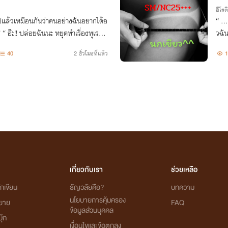
อีโรต
“ ….ร
รศส
วฉั
กปรกแบบนี้กับฉันสักที อื้ออออ!!!!! หยุดนะ….กรี๊ดดดดดดดดด ”
40
2 ชั่วโมงที่แล้ว
1
เกี่ยวกับเรา
ช่วยเหลือ
กเขียน
ธัญวลัยคือ?
บทความ
นโยบายการคุ้มครอง
ิยาย
FAQ
ข้อมูลส่วนบุคคล
ุ๊ก
เงื่อนไขและข้อตกลง