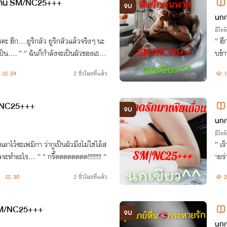
แค้น SM/NC25+++
จบ
นกเ
อีโรต
จริงๆ นะ
“ ฮึก….ฮืออออ ข้
บข้า
“ อ๊ะ!! กรี๊ดดดดด!!!!!!…… ”
ออออ ” “ งั้นเหรอ หึ!! แต่ยิ่งเธอร
24
2 ชั่วโมงที่แล้ว
1
ข้าว
/NC25+++
จบ
นกเ
อีโรต
ว่ากูเป็นผัวมึงไม่ใช่ไอ้ส
“ เร็วๆ คุณ~ กวางร้อน
วะชั้นต่ำนั่น ” “ …พะ…พี่เลจะทำอะไร… ” “ กรี๊ดดดดดดดด!!!!!!!!! ”
30
2 ชั่วโมงที่แล้ว
2
 SM/NC25+++
จบ
นกเ