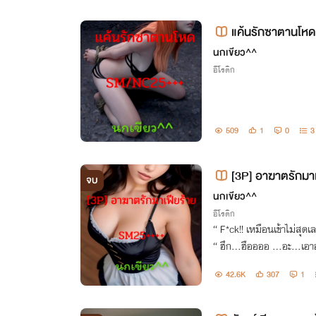
แค้นรักซาตานโห
นกเขียว^^
อีโรติก
509
1
0
3
[3P] อาฆาตรักม
จบ
นกเขียว^^
อีโรติก
“ F*ck!! เหมือนเข้าไม่สุดเลยว่ะแม่ง เหี้ย!! …ซะ…ซิงเหรอวะเกล ”
“ ฮึก…ฮืออออ …อะ…เอาออกไปนะ อึก มันเจ็บ อื้ออออ!!!!! ฮึ
ก….ฮึก ”
42.6K
307
1