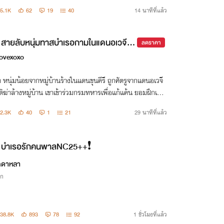
5.1K
62
19
40
14 นาทีที่แล้ว
สายลับหนุ่มทาสบำเรอกามในแดนอเวจี N
ลดราคา
ovexoxo
 หนุ่มน้อยจากหมู่บ้านร้างในแดนขุนคีรี ถูกศัตรูจากแดนอเวจี
ติฆ่าล้างหมู่บ้าน เขาเข้าร่วมกรมทหารเพื่อแก้แค้น ยอมฝึกเป็น
ยลับบำเรอกาม” แทรกซึมฝั่งศัตรูด้วยการเป็นทาสกาม
2.3K
40
1
21
29 นาทีที่แล้ว
บำเรอรักคนพาลNC25++❗
กดาหลา
ิก
38.8K
893
78
92
1 ชั่วโมงที่แล้ว