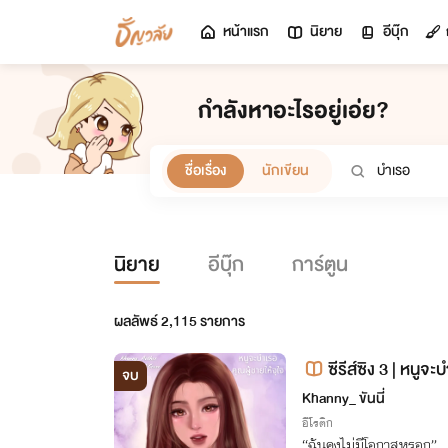
หน้าแรก
นิยาย
อีบุ๊ก
กำลังหาอะไรอยู่เอ่ย?
ชื่อเรื่อง
นักเขียน
นิยาย
อีบุ๊ก
การ์ตูน
ผลลัพธ์
2,115
รายการ
ซีรีส์ซิง​ 3 | หนูจ
จบ
บุ๊ก]
Khanny_ ขันนี่
อีโรติก
“ฉันคงไม่มีโอกาสหรอก”