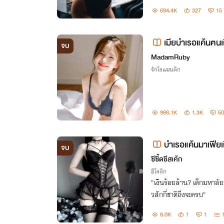
694.4K
327
15
เมียบำเรอแค้นฅนเ
จบ
MadamRuby
รักโรแมนติก
988.1K
1.3K
50
บำเรอแค้นมาเฟียเถ
จบ
ซีซี้ดชีสเค้ก
อีโรติก
"เงินร้อยล้าน? เด็กมหาลั
วสักกี่ชาติถึงจะครบ"
8.0K
1
1