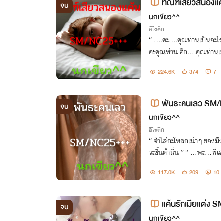
ทัณฑ์เสียวสนอง
จบ
นกเขียว^^
อีโรติก
“ ….คะ….คุณท่านเป็นอะไรคะ ฮึก….ยูริกลัว ยูริกลัวแล้ว
คะคุณท่าน ฮึก….คุณท่านเป็น…. ” “ ฉันก็กำลังจะเป็นผัวของเธอไ
งยูริ มานี่!! ” 
224.6K
374
7
พันธะคนเลว SM
จบ
นกเขียว^^
อีโรติก
“ จำใส่กะโหลกเน่าๆ ของมึงเอาไว้ซะเฟมิกา 
117.0K
209
10
แค้นรักเมียแต่ง
จบ
นกเขียว^^