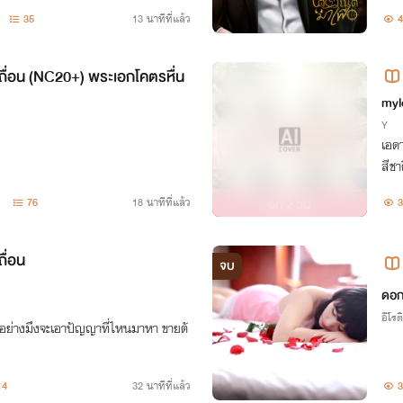
35
13 นาทีที่แล้ว
4
ถื่อน (NC20+) พระเอกโคตรหื่น
c
myl
Y
เอดา
สีชา
“สา
76
18 นาทีที่แล้ว
อีก
2 วัน
3
ื่อน
จบ
ดอ
อีโรต
ยอย่างมึงจะเอาปัญญาที่ไหนมาหา ขายตั
14
32 นาทีที่แล้ว
3