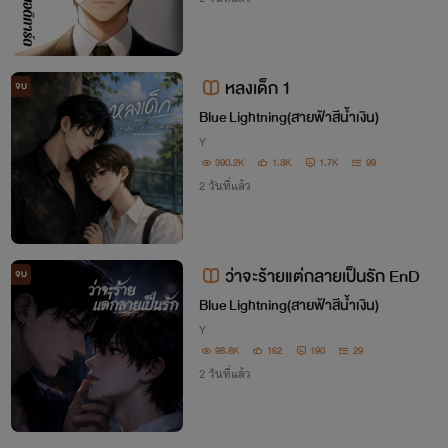
หลงเด็ก​ 1
จบ
Blue Lightning​(สายฟ้าสีน้ำเงิน)
Y
390.2K
1.3K
1.7K
99
2 วันที่แล้ว
ว่าจะร้ายแต่กลายเป็นรัก EnD
จบ
Blue Lightning​(สายฟ้าสีน้ำเงิน)
Y
98.8K
162
190
29
2 วันที่แล้ว