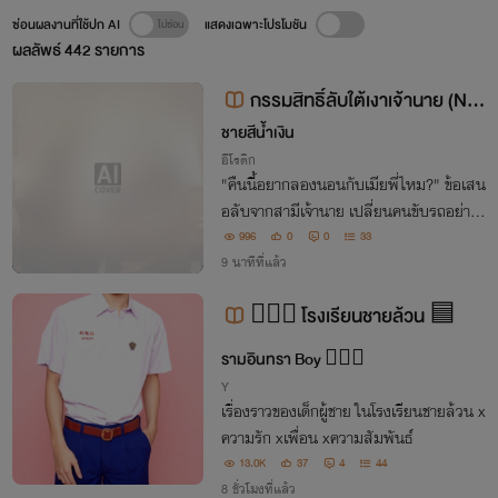
ซ่อนผลงานที่ใช้ปก AI
แสดงเฉพาะโปรโมชัน
ผลลัพธ์
442
รายการ
กรรมสิทธิ์ลับใต้เงาเจ้านาย (NC
-20)
ชายสีน้ำเงิน
อีโรติก
"คืนนี้อยากลองนอนกับเมียพี่ไหม?" ข้อเสน
อลับจากสามีเจ้านาย เปลี่ยนคนขับรถอย่างเ
ขาให้กลายเป็นผู้ครอบครองความลับ สู่เกม
996
0
0
33
แย่งชิงกรรมสิทธิ์ที่เดิมพันด้วยชีวิต
9 นาทีที่แล้ว
🤦🏻‍♂️ โรงเรียนชายล้วน 🟦
รามอินทรา Boy 🙋🏻‍♂️
Y
เรื่องราวของเด็กผู้ชาย ในโรงเรียนชายล้วน x
ความรัก xเพื่อน xความสัมพันธ์
13.0K
37
4
44
8 ชั่วโมงที่แล้ว