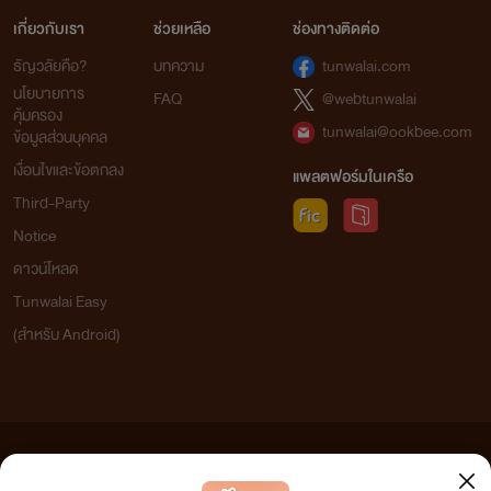
เกี่ยวกับเรา
ช่วยเหลือ
ช่องทางติดต่อ
ธัญวลัยคือ?
บทความ
tunwalai.com
นโยบายการ
FAQ
@webtunwalai
คุ้มครอง
tunwalai@ookbee.com
ข้อมูลส่วนบุคคล
เงื่อนไขและข้อตกลง
แพลตฟอร์มในเครือ
Third-Party
Notice
ดาวน์โหลด
Tunwalai Easy
(สำหรับ Android)
ข้อความที่ท่านได้อ่านจากเว็บไซต์นี้เกิดจากการเขียนโดยสาธารณชนและเผยแพร่โดยอัตโนมัติ ผู้ดูแล