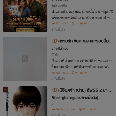
รักโรแมนติก
ประธานสาวทะลุมิติมาร่างสะใภ้อาภัพยุค 70
พร้อมระบบหมื่นลี้และสามีทหารหมาป่าคลั่
งรัก ร่วมกันคว่ำขั้วอำนาจ สยบเมืองหลวงด้
407
0
1
66
วยทุนและบารมีเหนือชั้น!
2 วันที่แล้ว
ความรัก ข้อตกลง และรอยยิ้มที่
หายไป [NC-18]
ชายสีน้ำเงิน
อีโรติก
"ในวิวาห์ไร้ทะเบียน ศศิวัย 48 ต้องสวมรอย
ยิ้มอาบยาพิษ กุมหัวใจเหงารักษาผลประโยช
น์ให้ลูก ภายใต้กฎเหล็กเหนือร่มผ้า เกมตัณ
402
0
0
40
หาธุรกิจที่เธอขอเป็นคนพิพากษา!"
2 วันที่แล้ว
(มีอีบุคจำหน่าย) อัพSS 2 มาเฟี
จบ
ยตัวร้ายกับนายบอดิ้การ์ด(END)
Blue Lightning​(สายฟ้าสีน้ำเงิน)
Y
596.7K
1.0K
851
54
2 วันที่แล้ว