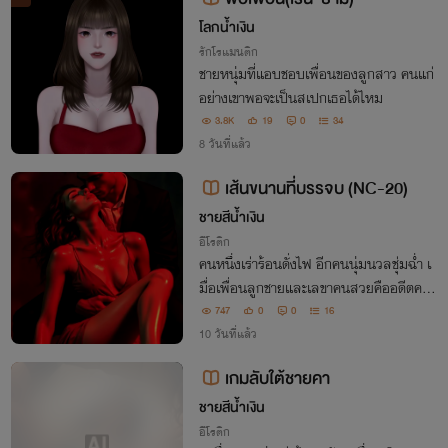
โลกน้ำเงิน
รักโรแมนติก
ชายหนุ่มที่แอบชอบเพื่อนของลูกสาว คนแก่
อย่างเขาพอจะเป็นสเปกเธอได้ไหม
3.8K
19
0
34
8 วันที่แล้ว
เส้นขนานที่บรรจบ (NC-20)
ชายสีน้ำเงิน
อีโรติก
คนหนึ่งเร่าร้อนดั่งไฟ อีกคนนุ่มนวลชุ่มฉ่ำ เ
มื่อเพื่อนลูกชายและเลขาคนสวยคืออดีตคนรั
กที่มาปะทะกันบนเตียงของเธอ!
747
0
0
16
10 วันที่แล้ว
เกมลับใต้ชายคา
ชายสีน้ำเงิน
อีโรติก