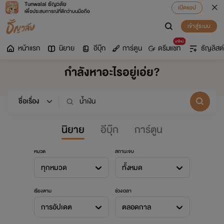
Tunwalai ธัญวลัย
เปิดแอป
เพื่อประสบการณ์ที่ดีกว่าบนมือถือ
เข้าสู่ระบบ
มาใหม่
หน้าแรก
นิยาย
อีบุ๊ก
การ์ตูน
ดรีมแชท
ธัญลิสต์
กำลังหาอะไรอยู่เอ่ย?
นิยาย
อีบุ๊ก
การ์ตูน
หมวด
สถานะจบ
ทุกหมวด
ทั้งหมด
เรียงตาม
ช่วงเวลา
การอัปเดต
ตลอดกาล