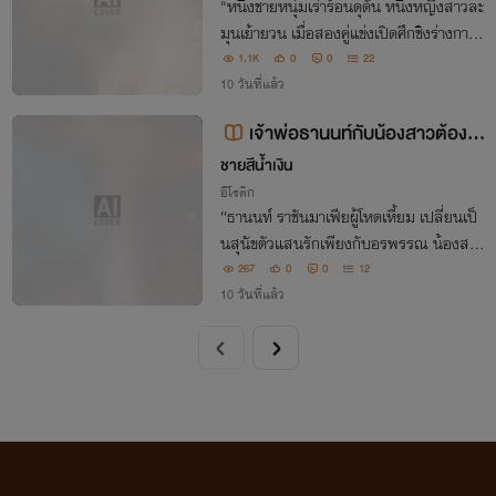
"หนึ่งชายหนุ่มเร่าร้อนดุดัน หนึ่งหญิงสาวละ
มุนเย้ายวน เมื่อสองคู่แข่งเปิดศึกชิงร่างกาย
และหัวใจของม่ายสาว เธอจึงขอเปลี่ยนจากเ
1.1K
0
0
22
หยื่อเป็นราชินีผู้คุมเกมรัก!"
10 วันที่แล้ว
เจ้าพ่อธานนท์กับน้องสาวต้องห้
าม [NC-20]
ชายสีน้ำเงิน
อีโรติก
“ธานนท์ ราชันมาเฟียผู้โหดเหี้ยม เปลี่ยนเป็
นสุนัขตัวแสนรักเพียงกับอรพรรณ น้องสาว
บุญธรรมที่เขาเลี้ยงดูจนโตเป็นสาว ‘พี่จะปก
267
0
0
12
ป้องเธอ… แม้ต้องฆ่าคนทั้งโลก’ เมื่ออรพรร
10 วันที่แล้ว
ณเริ่มมีผู้ชายเข้ามาใกล้ ความปรารถนาที