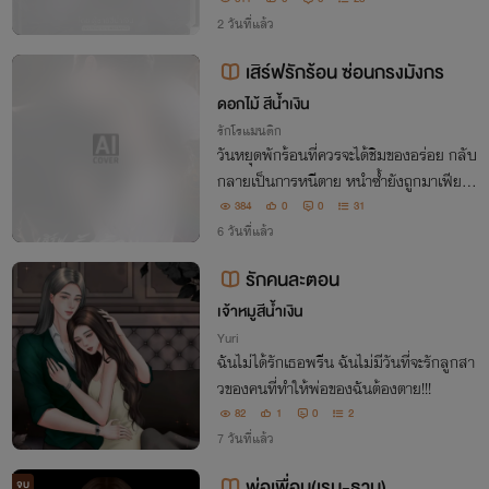
ยอมสยบราบคาบใต้ร่างจอมวายร้าย กลายเ
ป็นทาสราคะชั่วนิรันดร์!
2 วันที่แล้ว
เสิร์ฟรักร้อน ซ่อนกรงมังกร
ดอกไม้ สีน้ำเงิน
รักโรแมนติก
วันหยุดพักร้อนที่ควรจะได้ชิมของอร่อย กลับ
กลายเป็นการหนีตาย หนำซ้ำยังถูกมาเฟียห
น้าหล่อลักพาตัวไป งานนี้เชฟสาวอย่าง'พา
384
0
0
31
ย'จะงัดสูตรเด็ดอะไรมาสู้กับมังกรดำอย่าง 'เ
6 วันที่แล้ว
หว่ยถิง' ที่จ้องจะ 'ชิม' เธอทั้งวันทั้งคืน
รักคนละตอน
เจ้าหมูสีน้ำเงิน
Yuri
ฉันไม่ได้รักเธอพรีน ฉันไม่มีวันที่จะรักลูกสา
วของคนที่ทำให้พ่อของฉันต้องตาย!!!
82
1
0
2
7 วันที่แล้ว
พ่อเพื่อน(เรน-ธาม)
จบ