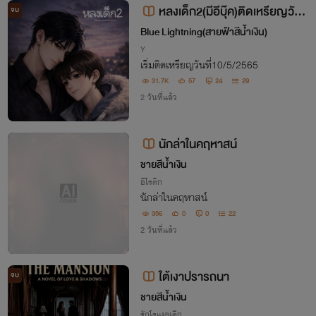
หลงเด็ก2(มีอีบุ๊​ค)​ติดเหรียญ​วันที่
จบ
10/5/65
Blue Lightning​(สายฟ้าสีน้ำเงิน)
Y
เริ่มติดเหรียญ​วันที่10/5/2565
31.7K
57
24
29
2 วันที่แล้ว
นักล่าในคฤหาสน์
ชายสีน้ำเงิน
อีโรติก
นักล่าในคฤหาสน์
356
0
0
22
2 วันที่แล้ว
ใต้เงาปรารถนา
จบ
ชายสีน้ำเงิน
รักโรแมนติก