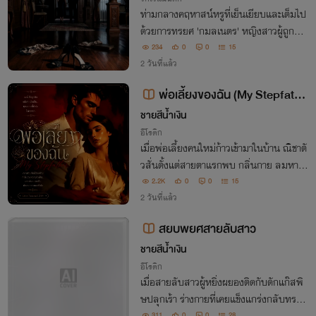
ท่ามกลางคฤหาสน์หรูที่เย็นเยียบและเต็มไป
ด้วยการทรยศ 'กมลเนตร' หญิงสาวผู้ถูกทอ
ดทิ้งได้พบกับ 'แทน' คนสวนผู้เงียบขรึม ท่า
234
0
0
15
มกลางพายุแห่งการล่มสลาย เส้นกั้นชนชั้น
2 วันที่แล้ว
กลับเลือนหายกลายเป็นความรัก
พ่อเลี้ยงของฉัน (My Stepfathe
r) [NC20+]
ชายสีน้ำเงิน
อีโรติก
เมื่อพ่อเลี้ยงคนใหม่ก้าวเข้ามาในบ้าน ณิชาตั
วสั่นตั้งแต่สายตาแรกพบ กลิ่นกาย ลมหายใ
จ และฝ่ามืออุ่นใต้เสื้อ ทำให้เธอกลั้นความอ
2.2K
0
0
15
ยากไม่อยู่ แม่ไม่อยู่ และทุกสัมผัสกำลังเผาไ
2 วันที่แล้ว
หม้เส้นแบ่งที่ห้ามไม่ได้
สยบพยศสายลับสาว
ชายสีน้ำเงิน
อีโรติก
เมื่อสายลับสาวผู้หยิ่งผยองติดกับดักแก๊สพิ
ษปลุกเร้า ร่างกายที่เคยแข็งแกร่งกลับทรยศ
311
0
0
28