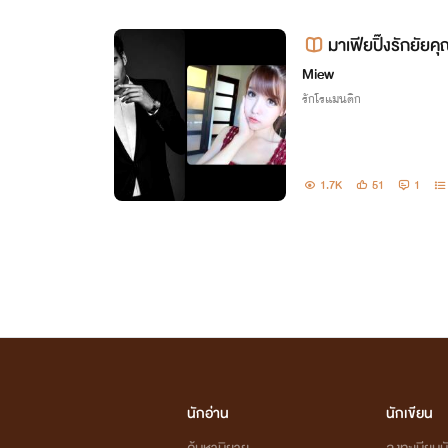
มาเฟียปิ๊งรักยัยคุ
Miew
รักโรแมนติก
1.7K
51
1
นักอ่าน
นักเขียน