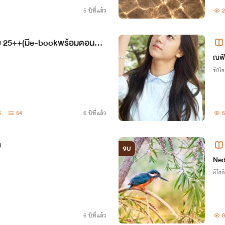
ราะไอ้น้องขวัญมัน’ดุ’เหลือเกิน!
5 ปีที่แล้ว
2
ีย 25++(มีe-bookพร้อมตอนพิเ
ณฟ้
รักโ
6
54
6 ปีที่แล้ว
5
ย
จบ
Ned
อีโรต
6 ปีที่แล้ว
8