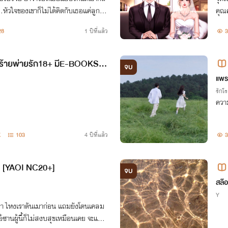
หัวใจของเขาก็ไม่ได้คิดกับเธอแค่ลูกศิษ
คุณค
ี้ได้สมหวัง หัวใจไม่ขาดหายอีกต่อไป…
28
1 ปีที่แล้ว
3
รร้ายพ่ายรัก18+ มีE-BOOKSค
จบ
แพร
รักโ
ความ
K
103
4 ปีที่แล้ว
3
ๆ [YAOI NC20+]
จบ
สล๊
Y
มา ไหงเราดันเมาก่อน แถมยังโดนเคลม
ไอ้ซานผู้นี้ก็ไม่สงบสุขเหมือนเคย จะแอบ