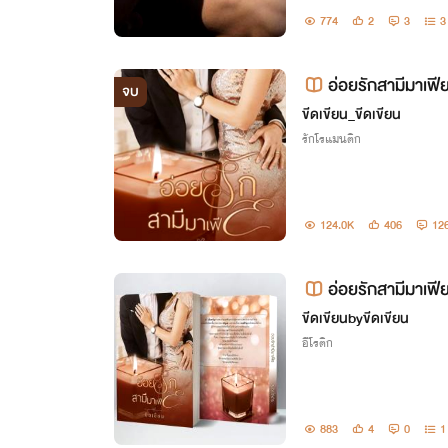
ไปใจเกเรที่ไหนก็ยากเย็น เพ
774
2
3
3
อ่อยรักสามีมาเฟ
จบ
ศษ)​
ขีดเขียน_ขีดเขียน
รักโรแมนติก
124.0K
406
12
อ่อยรักสามีมาเฟี
ขีดเขียน​byขีดเขียน
อีโรติก
883
4
0
1