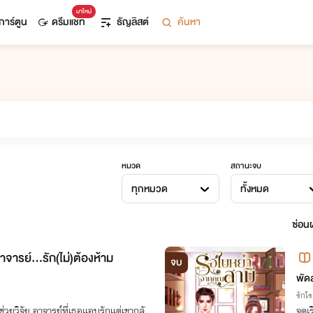
มาใหม่
การ์ตูน
ดรีมแชท
ธัญลิสต์
ค้นหา
หมวด
สถานะจบ
ทุกหมวด
ทั้งหมด
ซ่อนผ
อาจารย์…รัก(ไม่)ต้องห้าม
จบ
พัด
รักโ
้ช่วยวิจัย อาจารย์ที่เธอแอบรักแต่เขากลั
จุดเ