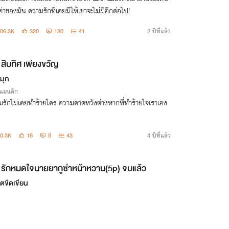
่าของมัน ความรักที่เคยมีให้เขาจะไม่มีอีกต่อไป!
06.3K
320
130
41
2 ปีที่แล้ว
สิบทิศ​ เพียง​ขวัญ​
มุก
รแมนติก
รักไม่เคยทำร้ายใคร ความคาดหวัง​ต่างหาก​ที่​ทำ​ร้า​ยใจ​เรา​เอง
0.3K
18
8
43
4 ปีที่แล้ว
รักหมดใจนายยากูซ่าหน้าหวาน(5p) จบแล้ว
อตขีดเขียน