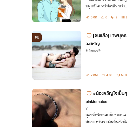
บดูเหมือนจะไม่สนใจ ทว่า…
ย์เช่นกัน ” ขอให้รักครั้งน
5.0K
0
3
[จบแล้ว] เทพบุต
จบ
รบสามคู่
องค์หงิญ
รักโรแมนติก
2.8M
4.8K
5.8
#น้องขวัญใจเย็น
pinktomatos
Y
อุส่าห์หวังเคลมน้องตอนเ
ซะเอง หลังจากวันนั้นชีวิต