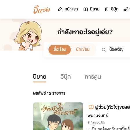
หน้าแรก
นิยาย
อีบุ๊ก
กำลังหาอะไรอยู่เอ่ย?
ชื่อเรื่อง
นักเขียน
นิยาย
อีบุ๊ก
การ์ตูน
ผลลัพธ์
12
รายการ
ผู้ช่วย(หัวใจ)ของ
พิมานจันทร์
รักโรแมนติก
“ เมื่อเธอต้องกลับมาเป็นผู