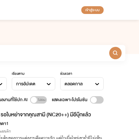
เข้าสู่ระบบ
เรียงตาม
ช่วงเวลา
การอัปเดต
ตลอดกาล
ลงานที่ใช้ปก AI
แสดงเฉพาะโปรโมชัน
รอใบหย่าจากคุณสามี (NC20++) มีอีบุ๊กแล้ว
ลดา1
รแมนติก
ริ่มต้นของการแต่งงานคือความรัก แต่ถ้าเมื่อไหร่เขาย่ำยีไม่เห็น