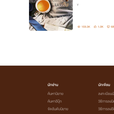
Y
159.3K
1.0K
68
นักอ่าน
นักเขียน
ค้นหานิยาย
ลงทะเบียนนั
ค้นหาอีบุ๊ก
วิธีการลงน
จัดอันดับนิยาย
วิธีการลงอีบ