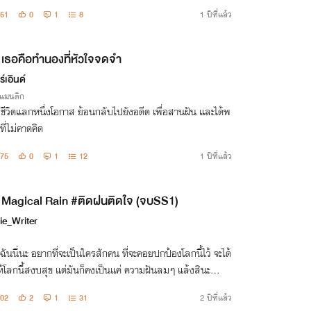
กต๊อกอย่างเดียวมันไม่พอ!" เลยประกาศกลางวงศ์ญาติผีว่า…
51
0
1
8
1 ปีที่แล้ว
เธอคือทำนองที่หัวใจจดจำ
์เอินด์
รแมนติก
งชีวิตแลกหนึ่งโอกาส ย้อนกลับไปยังอดีต เพื่อสานฝัน และได้พ
ที่ไม่คาดคิด
75
0
1
12
1 ปีที่แล้ว
Magical Rain #ติดฝนติดใจ (จบSS1)
ie_Writer
 ฉันนี่นะ อยากที่จะเป็นใครสักคน ที่จะคอยปกป้องโลกนี้ไว้ จะได้
ห้โลกนี้สงบสุข แต่มันก็คงเป็นแค่ ความฝันลมๆ แล้งสินะ…
02
2
1
31
2 ปีที่แล้ว