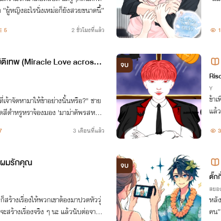
ง “ผู้หญิงอะไรนั่งเหม่อก็ยังสวยขนาดนี้”
5
2 ชั่วโมงที่แล้ว
1
มมิติเทพ (Miracle Love across
จบ
Ris
Y
ข้าเ
ที่เจ้าจัดหามาให้ข้าอย่างนั้นหรือ?" ชาย
แล้ว
ุดสีดำหรูหราจ้องมอง 'มาม่าคัพรสหมูสั
ียดหยาม ราวกับมันเป็นยาพิษมากกว่า
7
3 เดือนที่แล้ว
3
็ผมรักคุณ
จบ
ากว
ตั๊กก
สยอ
ก็สร้างเรื่องให้พวกเขาต้องมาปวดหัววุ่
หลัง
จะสร้างเรื่องจริง ๆ นะ แล้วนับต่อจากนี้
คน” 