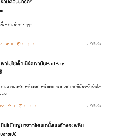
รวมตอนน่ารักๆ
on
รื่องราวน่ารักๆๆๆๆ
7
0
1
1
3 ปีที่แล้ว
เขาไม่ใช่เด็กเนิร์ดเขามันBadBoy
ี้
่องราวความแซ่บ หน้าแหก หน้าแตก นายเอกปากดีมั่นหน้ามั่นใจ
วเอง
22
0
1
1
3 ปีที่แล้ว
มินไม่ใหญ่มาจากไหนแค่นั้งบนตักของพี่คิน
รบสายเปย์