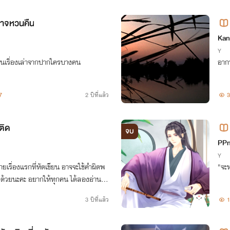
่อาจหวนคืน
Kan
Y
เป็นเรื่องเล่าจากปากใครบางคน
อากา
7
2 ปีที่แล้ว
3
ติด
จบ
PPn
Y
"จะห
ุกคน ได้ลองอ่าน ข
3 ปีที่แล้ว
1