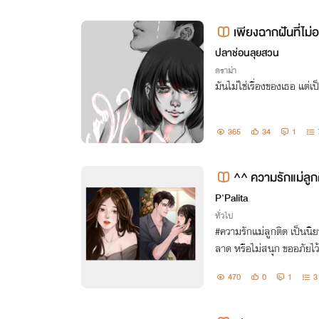
เพียงฉากฝันที่ไม
ปลาช่อนลุยสวน
ดราม่า
มันไม่ใช่เรื่องของเธอ แต่
365
34
1
^^ ความรักแม่ลูก
P'Palita
ทั่วไป
#ความรักแม่ลูกติด เป็นนิยายเรื่องแรกที่หัดเขียน อาจจะใช้คำผิดพ
ลาด หรือไม่สนุก ขออภัยไว้ด้วยนะคะ อยากให้ท
อบคุณคร้าบบบ
470
0
1
3