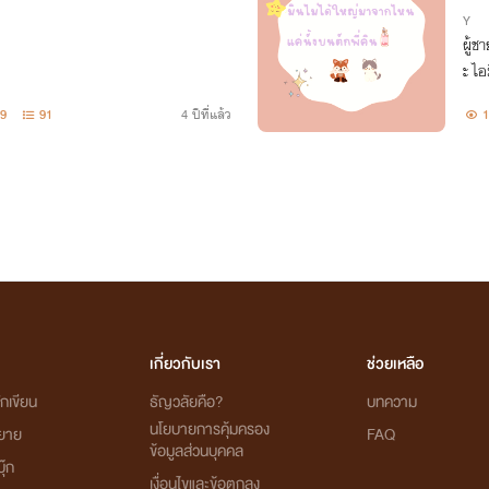
Y
ผู้ช
ะ ไอ
9
91
4 ปีที่แล้ว
1
เกี่ยวกับเรา
ช่วยเหลือ
กเขียน
ธัญวลัยคือ?
บทความ
นโยบายการคุ้มครอง
ิยาย
FAQ
ข้อมูลส่วนบุคคล
ุ๊ก
เงื่อนไขและข้อตกลง