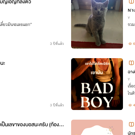
ัญเอิญที่ลงตัว
N'f
Y
เดี๋ยวมันจะเลยแยก”
รวมเ
3 ปีที่แล้ว
6
วนะ
ฉางอ
Y
เรื
ในตั
3 ปีที่แล้ว
4
เป็นเลขาของบอสนะครับ (ท้องได
นัก