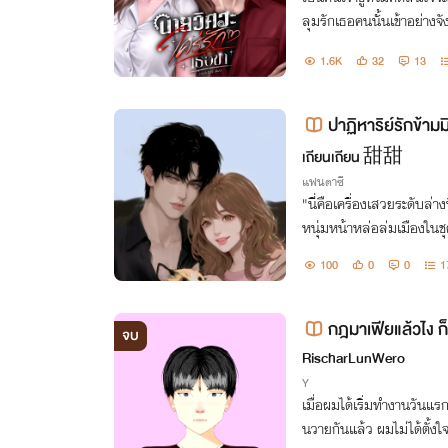
ลุมรักเธอคนนั้นเข้าอย่างจั
1.6K
32
13
ปาฏิหาริย์รักข้า
Divine Realms)
เถียนเถียน 甜甜
แฟนตาซี
"นี่คือเครื่องเสวยระดับล่าง
หนุ่มหน้าหล่อล่มเมืองในช
บ' ในมือเธอด้วยแววตาเหย
100
0
0
1
อาหาร "
กฎมาเฟียแล้วไง ก
จบ
RischarLunWero
Y
เมื่อผมได้เริ่มทำงานวันแรก
นวายกันแล้ว ผมไม่ได้ตั้งใจ