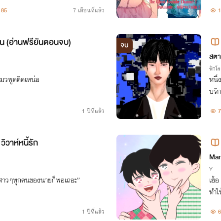
"ติ๊
85
7 เดือนที่แล้ว
1
งวุ่น (อ่านฟรียันตอนจบ)
จบ
สตาร
รักโ
มวพูดติดเหน่อ
หนึ่
บรัก
1 ปีที่แล้ว
7
ิวาห์หนี้รัก
Mar
Y
ห้สาวๆทุกคนของนายก็พอเถอะ”
เฮ้อ
ทำใ
1 ปีที่แล้ว
6