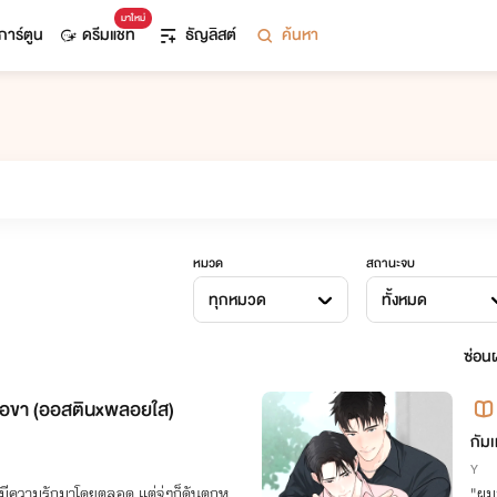
มาใหม่
การ์ตูน
ดรีมแชท
ธัญลิสต์
ค้นหา
หมวด
สถานะจบ
ทุกหมวด
ทั้งหมด
ซ่อนผ
เธอขา (ออสตินxพลอยใส)
กัมเ
Y
จจะมีความรักมาโดยตลอด แต่จู่ๆก็ดันตกห