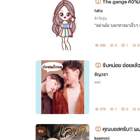
Tha gangs ความบ
fahz
รักวัยรุ่น
“อย่าเอ๋อ บอกทางมาเร็วๆ 
295
0
1
6
จีบหน่อย อ่อยแล้
ธัญวรา
ตลก
379
1
2
4
คุณบอสครับ!! ผม
จบ
้) YAOI 25+
keemmi