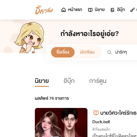
หน้าแรก
นิยาย
อีบุ๊ก
กำลังหาอะไรอยู่เอ่ย?
ชื่อเรื่อง
นักเขียน
นิยาย
อีบุ๊ก
การ์ตูน
ผลลัพธ์
76
รายการ
นายวิศวะใคร่รัก
Duck.bell
รักโรแมนติก
เป็นคนเจ้าชู้ที่ไม่คิดสนใ