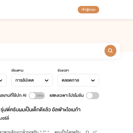
เข้าสู่ระบบ
เรียงตาม
ช่วงเวลา
การอัปเดต
ตลอดกาล
ลงานที่ใช้ปก AI
แสดงเฉพาะโปรโมชัน
รุ่นพี่ครับผมเป็นเด็กดีแล้ว อัลฟ่าxโอเมก้า
มอร์ลี่
"ผมมาตามสัญญาล้วนะครับ ^ ^" " ...คุณเป็นใครครับ... O__o"