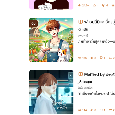
จะเป็นยังไงครับเนี่ย
24.0K
1
4
ฟาร์มนี้มีเเต่เรื่อ
จบ
KimBijr
แฟนตาซี
เกมทำฟาร์มสุดสมจริง—เเ
456
2
1
2
Married by dept ว
_Sainapa
รักโรแมนติก
“ถ้าที่นายทำทั้งหมด ทำใ
114
0
1
2