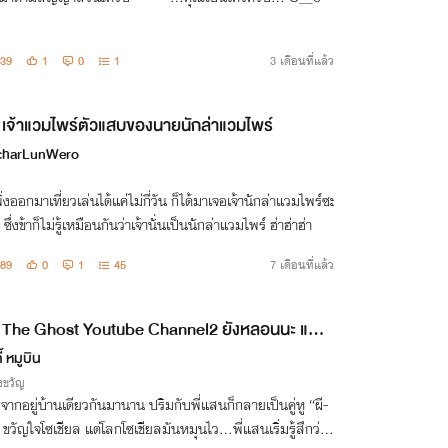
39
1
0
1
3 เดือนที่แล้ว
เจ้าแวมไพร์ตัวแสบของนายนักล่าแวมไพร์
charLunWero
พิ่งออกมาเที่ยวเล่นได้แค่ไม่กี่วัน ก็ได้มาเจอเจ้านักล่าแวมไพร์ซะ
 ซึ่งข้าก็ไม่รู้เหมือนกันว่าเจ้านั่นเป็นนักล่าแวมไพร์ ฮ่าฮ่าฮ่า
89
0
1
45
7 เดือนที่แล้ว
The Ghost Youtube Channel2 ยังหลอนนะ แต่ฮ
่าเดิม2
ี้ หมูบิน
งขวัญ
จากอยู่บ้านเดียวกันมานาน ปริมกับพี่แสนก็กลายเป็นคู่หู “ผี-
ขวัญใจโซเชียล แต่โลกโซเชียลมันหมุนไว…พี่แสนเริ่มรู้สึกว่า