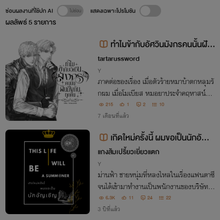
ซ่อนผลงานที่ใช้ปก AI
แสดงเฉพาะโปรโมชัน
ผลลัพธ์
5
รายการ
ทำไมข้ากับอัศวินมังกรคนนั้นฝัน
ถึงกันทุกคืน
tartarussword
Y
ภาคต่อของเรื่อง เมื่อตัวร้ายหมาบ้าตกหลุมรั
กผม เมื่อโมเบียส หมอยาประจำคฤหาสน์ที่เ
พิ่งอกหักช้ำรักมาหมาดๆ ต้องไปผจญภัยใน
215
1
2
10
ดินแดนปีศาจกับอัศวินทั้ง 3 ชีวิตของเขาจะทุ
7 เดือนที่แล้ว
ลักทุเลแค่ไหน?
เกิดใหม่ครั้งนี้ ผมขอเป็นนักอัญเ
ชิญ
แกงส้มเปรี้ยวเยี่ยวแตก
Y
ม่านฟ้า ชายหนุ่มที่หลงไหลในเรื่องแฟนตาซี
จนได้เข้ามาทำงานเป็นพนักงานของบริษัทพั
ฒนาเกมชื่อดัง เสียชีวิตอย่างน่าอนาถ เเต่ตอ
6.3K
11
24
22
นนี้ชายชราตรงหน้ากำลังบอกเขาว่าอะไรน
3 ปีที่แล้ว