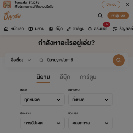
Tunwalai ธัญวลัย
เปิดแอป
เพื่อประสบการณ์ที่ดีกว่าบนมือถือ
เข้าสู่ระบบ
มาใหม่
หน้าแรก
นิยาย
อีบุ๊ก
การ์ตูน
ดรีมแชท
ธัญลิสต์
กำลังหาอะไรอยู่เอ่ย?
นิยาย
อีบุ๊ก
การ์ตูน
หมวด
สถานะจบ
ทุกหมวด
ทั้งหมด
เรียงตาม
ช่วงเวลา
การอัปเดต
ตลอดกาล