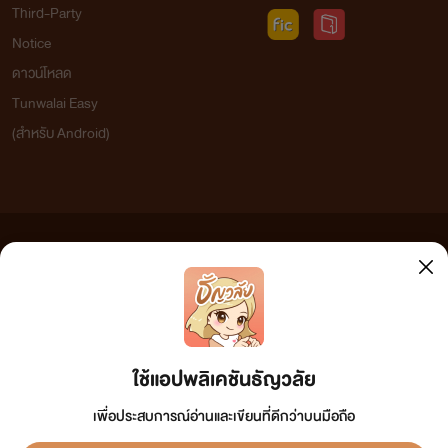
Third-Party
Notice
ดาวน์โหลด
Tunwalai Easy
(สำหรับ Android)
ข้อความที่ท่านได้อ่านจากเว็บไซต์นี้เกิดจากการเขียนโดยสาธารณชนและเผยแพร่โดยอัตโนมัติ ผู้ดูแล
เว็บไซต์แห่งนี้ไม่ได้เห็นด้วยและไม่ขอรับผิดชอบต่อข้อความใดๆ ทั้งสิ้น ดังนั้นผู้อ่านทุกท่านโปรดใช้
วิจารณญาณในการกลั่นกรองด้วยตนเอง และหากท่านพบข้อความใดๆ ที่ขัดต่อกฎหมายและศีลธรรม
กรุณาแจ้งมาที่ tunwalai@ookbee.com เพื่อทีมงานจะได้ดำเนินการในทันที ทั้งนี้ ทางเว็บไซต์ขอสงวน
ลิขสิทธิ์ตามพระราชบัญญัติลิขสิทธิ์ (ฉบับเพิ่มเติม) พ.ศ.2558
ใช้แอปพลิเคชันธัญวลัย
เพื่อประสบการณ์อ่านและเขียนที่ดีกว่าบนมือถือ