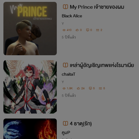
ะ!!!!จะให้เขาไปเกิดใหม่ในโลกที่มีเวทมนตร์?!
My Prince เจ้าชายของผม
Black Alice
Y
410
0
0
2
5 ปีที่แล้ว
เหล่าผู้อัญเชิญเทพแห่งโรมาเนีย
chaitaT
Y
1.9K
24
5
5
5 ปีที่แล้ว
4 ธาตุ(รัก)
คูมP