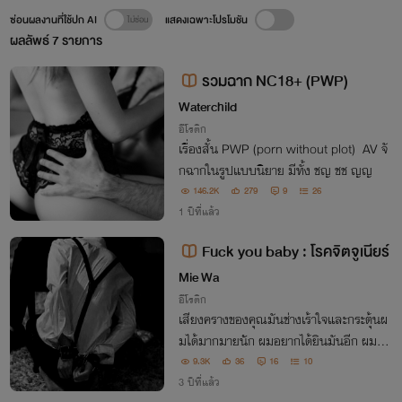
ซ่อนผลงานที่ใช้ปก AI
แสดงเฉพาะโปรโมชัน
ผลลัพธ์
7
รายการ
รวมฉาก NC18+ (PWP)
Waterchild
อีโรติก
เรื่องสั้น PWP (porn without plot) AV จั
กฉากในรูปแบบนิยาย มีทั้ง ชญ ชช ญญ
146.2K
279
9
26
1 ปีที่แล้ว
Fuck you baby : โรคจิตจูเนียร์
Mie Wa
อีโรติก
เสียงครางของคุณมันช่างเร้าใจและกระตุ้นผ
มได้มากมายนัก ผมอยากได้ยินมันอีก ผมอย
ากได้ยิน ผมอยากได้ยินมันทุกวัน พระเจ้านี่ผ
9.3K
36
16
10
มเสพติดคุณแล้วหรือ?
3 ปีที่แล้ว