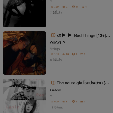
Y
7.2K
77
11
4
7 ปีที่แล้ว
xX►► Bad Things [13+]
◄◄Xx
OHCYHP
รักวัยรุ่น
1.1K
20
1
1
8 ปีที่แล้ว
The neuralgia โรคประสาท (Ya
oi)
Gaitom
Y
5.2K
61
1
1
11 ปีที่แล้ว