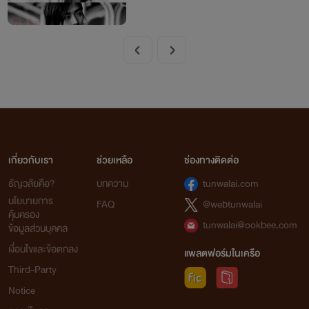
เกี่ยวกับเรา
ช่วยเหลือ
ช่องทางติดต่อ
ธัญวลัยคือ?
บทความ
tunwalai.com
นโยบายการ
FAQ
@webtunwalai
คุ้มครอง
tunwalai@ookbee.com
ข้อมูลส่วนบุคคล
เงื่อนไขและข้อตกลง
แพลตฟอร์มในเครือ
Third-Party
Notice