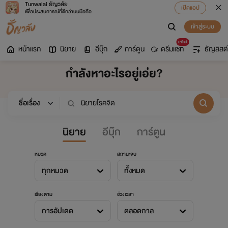
Tunwalai ธัญวลัย
เปิดแอป
เพื่อประสบการณ์ที่ดีกว่าบนมือถือ
เข้าสู่ระบบ
มาใหม่
หน้าแรก
นิยาย
อีบุ๊ก
การ์ตูน
ดรีมแชท
ธัญลิสต์
กำลังหาอะไรอยู่เอ่ย?
นิยาย
อีบุ๊ก
การ์ตูน
หมวด
สถานะจบ
ทุกหมวด
ทั้งหมด
เรียงตาม
ช่วงเวลา
การอัปเดต
ตลอดกาล