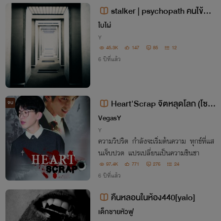
stalker | psychopath คนไข้ผม
คือสตอล์กเกอร์ผู้ล่า
ใบไผ่
Y
45.3K
147
85
12
6 ปีที่แล้ว
Heart'Scrap จิตหลุดโลก (โซต
จบ
ะ...20+)
VegasY
Y
ความวิปริต กำลังจะเริ่มต้นความ ทุกข์ที่เเส
นเจ็บปวด แปรเปลี่ยนเป็นความชินชา
97.4K
771
276
24
6 ปีที่แล้ว
คืนหลอนในห้อง440[yaio]
เด็กชายหัวฟู