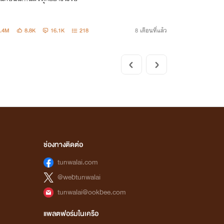
5.4M
8.8K
16.1K
218
8 เดือนที่แล้ว
ช่องทางติดต่อ
tunwalai.com
@webtunwalai
tunwalai@ookbee.com
แพลตฟอร์มในเครือ