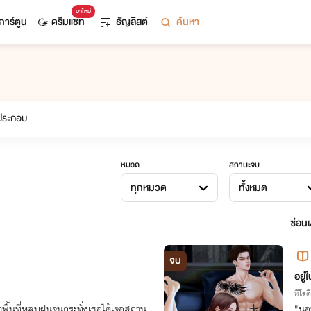
มาใหม่
การ์ตูน
ดรีมแชท
ธัญลิสต์
ค้นหา
หมวด
สถานะจบ
ทุกหมวด
ทั้งหมด
ซ่อนผ
จบ
อยู่
อีโรต
พื้นที่หลบฝนจนกระทั่งเธอได้เจอสถาน
"นอ