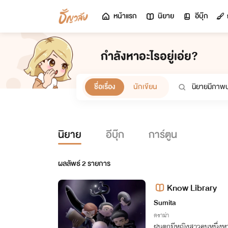
หน้าแรก
นิยาย
อีบุ๊ก
กำลังหาอะไรอยู่เอ่ย?
ชื่อเรื่อง
นักเขียน
นิยาย
อีบุ๊ก
การ์ตูน
ผลลัพธ์
2
รายการ
Know Library
Sumita
ดราม่า
ฝนตกมีหญิงสาวคนหนึ่งหา