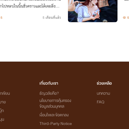
้าไปหลบในนั้นชั่วคราวและได้เจอสิ่งมีชี
ธอเจอเรื่องราวมากมายที่นำพาเธอไปสู่การ
5
5 เดือนที่แล้ว
เกี่ยวกับเรา
ช่วยเหลือ
กเขียน
ธัญวลัยคือ?
บทความ
นโยบายการคุ้มครอง
ิยาย
FAQ
ข้อมูลส่วนบุคคล
ุ๊ก
เงื่อนไขและข้อตกลง
นุน
Third-Party Notice