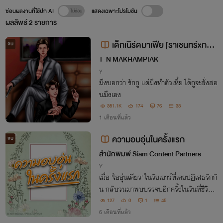
ซ่อนผลงานที่ใช้ปก AI
แสดงเฉพาะโปรโมชัน
ผลลัพธ์
2
รายการ
เด็กเนิร์ดมาเฟีย [ราเชนทร์xกรา
จบ
ฟ] (มี E-BOOK)
T-N MAKHAMPIAK
Y
มึงบอกว่า รักกู แต่มึงทำตัวเหี้ย ได้กูจะสั่งสอ
นมึงเอง
351.1K
174
76
38
1 เดือนที่แล้ว
ความอบอุ่นในครั้งแรก
จบ
สำนักพิมพ์ Siam Content Partners
Y
เมื่อ 'ไออุ่นเดียว' ในวัยเยาว์ที่เคยปฏิเสธรักกั
น กลับวนมาพบบรรจบอีกครั้งในวันที่ชีวิตพั
งทลาย... นำไปสู่การเดิมพันด้วยหัวใจที่จะเ
127
0
1
45
ปลี่ยนความโดดเดี่ยวให้กลายเป็นความรักที่โ
6 เดือนที่แล้ว