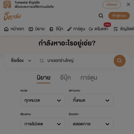
Tunwalai ธัญวลัย
เปิดแอป
เพื่อประสบการณ์ที่ดีกว่าบนมือถือ
เข้าสู่ระบบ
มาใหม่
หน้าแรก
นิยาย
อีบุ๊ก
การ์ตูน
ดรีมแชท
ธัญลิสต์
กำลังหาอะไรอยู่เอ่ย?
นิยาย
อีบุ๊ก
การ์ตูน
หมวด
สถานะจบ
ทุกหมวด
ทั้งหมด
เรียงตาม
ช่วงเวลา
การอัปเดต
ตลอดกาล