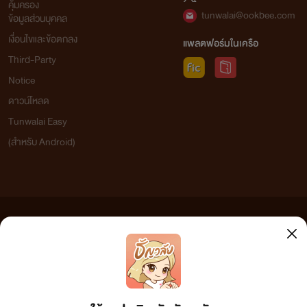
คุ้มครอง
tunwalai@ookbee.com
ข้อมูลส่วนบุคคล
เงื่อนไขและข้อตกลง
แพลตฟอร์มในเครือ
Third-Party
Notice
ดาวน์โหลด
Tunwalai Easy
(สำหรับ Android)
ข้อความที่ท่านได้อ่านจากเว็บไซต์นี้เกิดจากการเขียนโดยสาธารณชนและเผยแพร่โดยอัตโนมัติ ผู้ดูแล
เว็บไซต์แห่งนี้ไม่ได้เห็นด้วยและไม่ขอรับผิดชอบต่อข้อความใดๆ ทั้งสิ้น ดังนั้นผู้อ่านทุกท่านโปรดใช้
วิจารณญาณในการกลั่นกรองด้วยตนเอง และหากท่านพบข้อความใดๆ ที่ขัดต่อกฎหมายและศีลธรรม
กรุณาแจ้งมาที่ tunwalai@ookbee.com เพื่อทีมงานจะได้ดำเนินการในทันที ทั้งนี้ ทางเว็บไซต์ขอสงวน
ลิขสิทธิ์ตามพระราชบัญญัติลิขสิทธิ์ (ฉบับเพิ่มเติม) พ.ศ.2558