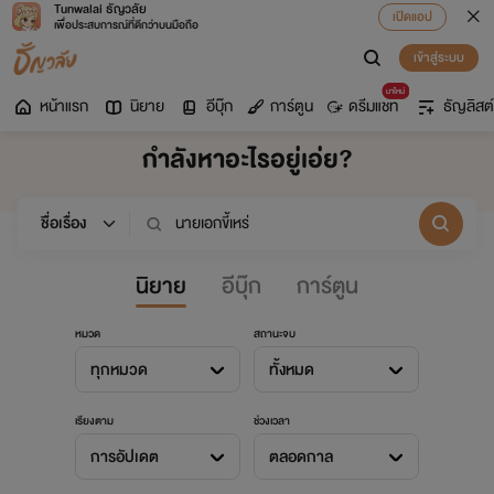
Tunwalai ธัญวลัย
เปิดแอป
เพื่อประสบการณ์ที่ดีกว่าบนมือถือ
เข้าสู่ระบบ
มาใหม่
หน้าแรก
นิยาย
อีบุ๊ก
การ์ตูน
ดรีมแชท
ธัญลิสต์
กำลังหาอะไรอยู่เอ่ย?
นิยาย
อีบุ๊ก
การ์ตูน
หมวด
สถานะจบ
ทุกหมวด
ทั้งหมด
เรียงตาม
ช่วงเวลา
การอัปเดต
ตลอดกาล