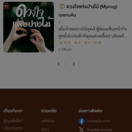
ดวงใจแห่งปางไม้ (Mpreg)
จบ
กุหลาบดิน
Y
เมื่อเจ้าของปางไม้สุดเจ้าชู้ต้องเผชิญหน้ากับ
คู่หมั้นในวัยเด็กที่สุดแสนจะขี้เหร่ บดินทร์จึง
ปฏิเสธการดูตัวมาตลอด แต่การพบกันครั้งนี้
16.1K
4
5
49
กลับเป็นเขาที่ต้องวิ่งตามหวงคู่หมั้น และน้ำ
2 ปีที่แล้ว
มนต์จะหนีเขาได้หรือไม่
เกี่ยวกับเรา
ช่วยเหลือ
ช่องทางติดต่อ
ธัญวลัยคือ?
บทความ
tunwalai.com
นโยบายการ
FAQ
@webtunwalai