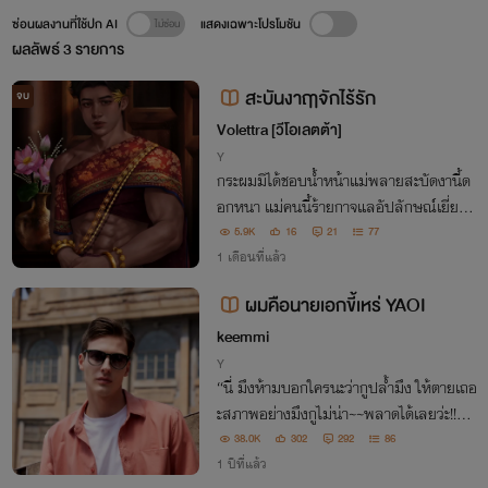
ซ่อนผลงานที่ใช้ปก AI
แสดงเฉพาะโปรโมชัน
ผลลัพธ์
3
รายการ
สะบันงาฤๅจักไร้รัก
จบ
Volettra [วีโอเลตต้า]
Y
กระผมมิได้ชอบน้ำหน้าแม่พลายสะบัดงานี้ด
อกหนา แม่คนนี้ร้ายกาจแลอัปลักษณ์เยี่ยงที่
จักหาใครในแผ่นดินอโยธยาแห่งนี้มาเทียบเคี
5.9K
16
21
77
ยงได้ เยี่ยงไร..กระผมก็มิขอร่วมเรือนเป็นเด็ด
1 เดือนที่แล้ว
ขาด.!!
ผมคือนายเอกขี้เหร่ YAOI
keemmi
Y
“นี่ มึงห้ามบอกใครนะว่ากูปล้ำมึง ให้ตายเถอ
ะสภาพอย่างมึงกูไม่น่า~~พลาดได้เลยว่ะ!!”
คำพูดที่พ่นออกมาจากปาก ทำเอาพบรัก ถึง
38.0K
302
292
86
กับจุกอกเลยก็ว่าได้
1 ปีที่แล้ว