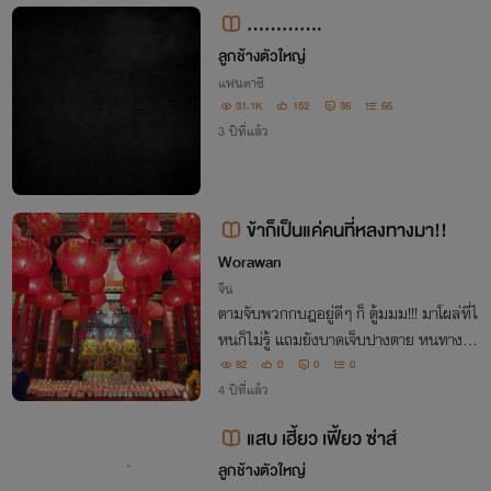
ลึกซึ้งกับเธอ
.............
ลูกช้างตัวใหญ่
แฟนตาซี
31.1K
152
36
66
3 ปีที่แล้ว
ข้าก็เป็นแค่คนที่หลงทางมา!!
Worawan
จีน
ตามจับพวกกบฎอยู่ดีๆ ก็ ตู้มมม!!! มาโผล่ที่ไ
หนก็ไม่รู้ แถมยังบาดเจ็บปางตาย หนทางที่จ
ะกลับยุคเดิมก็ไม่มี ปลูกต้นไม้ก็ไม่ขึ้น ทำอา
82
0
0
0
หารก็ไม่เป็น ความรู้เรื่องค้าขายเป็นศูนย์สิ่ง
4 ปีที่แล้ว
ที่ทำได้ดีก็มีแค่สู้รบ เฮ้อ!
แสบ เฮี้ยว เฟี้ยว ซ่าส์
ลูกช้างตัวใหญ่