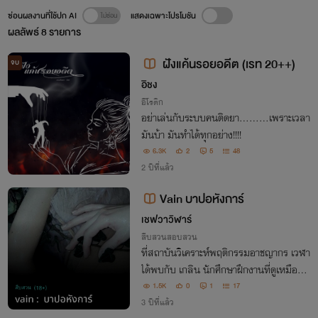
ซ่อนผลงานที่ใช้ปก AI
แสดงเฉพาะโปรโมชัน
ผลลัพธ์
8
รายการ
ฝังแค้นรอยอดีต (เรท 20++)
จบ
อิชง
อีโรติก
อย่าเล่นกับระบบคนติดยา.........เพราะเวลา
มันบ้า มันทำได้ทุกอย่าง!!!!
6.3K
2
5
48
2 ปีที่แล้ว
Vain​ บาปอหังการ์
เชฟวาวิฬาร์
สืบสวนสอบสวน
ที่สถาบันวิเคราะห์พฤติกรรมอาชญากร เวฬา
ได้พบกับ เกลิน​ นักศึกษาฝึกงานที่ดูเหมือนจ
ะมีอาการทางจิต​ ด้วยเคมีที่เข้ากันอย่างประห
1.5K
0
1
17
ลาด เวฬาถูกดึงดูดเข้าหาเกลินจนมีสัมพันธ์
3 ปีที่แล้ว