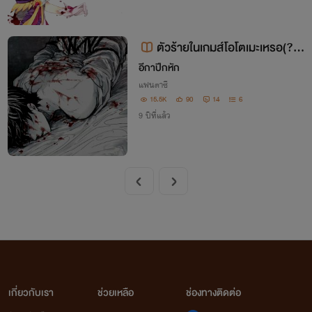
ตัวร้ายในเกมส์โอโตเมะเหรอ(?)แ
ล้วมันยังไงใครสน 18+
อีกาปีกหัก
แฟนตาซี
15.5K
90
14
6
9 ปีที่แล้ว
เกี่ยวกับเรา
ช่วยเหลือ
ช่องทางติดต่อ