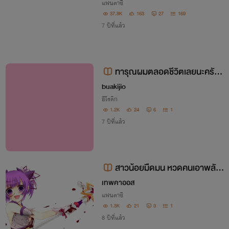
แฟนตาซี
37.8K
163
27
169
7 ปีที่แล้ว
ทารุณผมตลอดชีวิตเลยนะครับ
นายหญิง
buakijio
อีโรติก
1.2K
24
6
1
7 ปีที่แล้ว
สาวน้อยมืดมน หวดคนเอาพลังเ
วทย์18+
เทพคาออส
แฟนตาซี
1.3K
21
3
1
8 ปีที่แล้ว