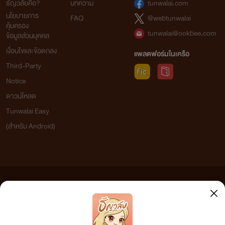
ธัญวลัยคือ?
บทความ
tunwalai.com
นโยบายการ
FAQ
@webtunwalai
คุ้มครอง
tunwalai@ookbee.com
ข้อมูลส่วนบุคคล
เงื่อนไขและข้อตกลง
แพลตฟอร์มในเครือ
Third-Party
Notice
ดาวน์โหลด
Tunwalai Easy
(สำหรับ Android)
ข้อความที่ท่านได้อ่านจากเว็บไซต์นี้เกิดจากการเขียนโดยสาธารณชนและเผยแพร่โดยอัตโนมัติ ผู้ดูแล
เว็บไซต์แห่งนี้ไม่ได้เห็นด้วยและไม่ขอรับผิดชอบต่อข้อความใดๆ ทั้งสิ้น ดังนั้นผู้อ่านทุกท่านโปรดใช้
วิจารณญาณในการกลั่นกรองด้วยตนเอง และหากท่านพบข้อความใดๆ ที่ขัดต่อกฎหมายและศีลธรรม
กรุณาแจ้งมาที่ tunwalai@ookbee.com เพื่อทีมงานจะได้ดำเนินการในทันที ทั้งนี้ ทางเว็บไซต์ขอสงวน