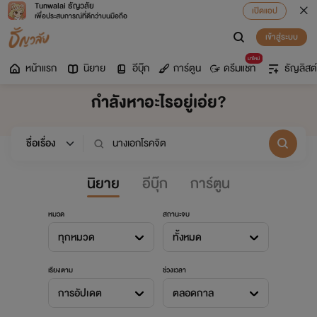
Tunwalai ธัญวลัย
เปิดแอป
เพื่อประสบการณ์ที่ดีกว่าบนมือถือ
เข้าสู่ระบบ
มาใหม่
หน้าแรก
นิยาย
อีบุ๊ก
การ์ตูน
ดรีมแชท
ธัญลิสต์
กำลังหาอะไรอยู่เอ่ย?
นิยาย
อีบุ๊ก
การ์ตูน
หมวด
สถานะจบ
ทุกหมวด
ทั้งหมด
เรียงตาม
ช่วงเวลา
การอัปเดต
ตลอดกาล