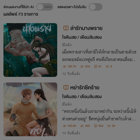
ซ่อนผลงานที่ใช้ปก AI
แสดงเฉพาะโปรโมชัน
ผลลัพธ์
73
รายการ
ล่ารักนางพราย
ใจดินสอ / เดือนสิบสอง
อีโรติก
เมื่อพรายสาวที่เขามีใจให้กลายเป็นสายลับข
องจอมขมังเวทคู่อริ คนที่เกือบอาคมเสื่อมเพ
ราะแผนชั่วของฝ่ายตรงข้ามจึงออกล่า หากรา
136.7K
204
81
9
คาแค้นที่คู่อริต้องจ่ายคือความตาย เช่นนั้นรา
12 วันที่แล้ว
คาของหัวใจที่เธอต้องชดใช้ก็คือน้ำตา
หย่ารักชีคร้าย
ใจดินสอ / เดือนสิบสอง
อีโรติก
"ครบหนึ่งปีแล้วเรามาหย่ากัน ระหว่างนั้นให้
ต่างคนต่างอยู่" ชีคหนุ่มยื่นคำขาดกับเจ้าสาว
ในวันแต่งงาน ทว่าหลังความผิดพลาดในคืน
165.6K
403
504
29
เข้าหอ คนที่บอกให้ต่างคนต่างอยู่กลับตามติ
14 วันที่แล้ว