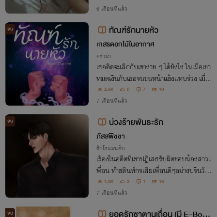
น แล้วจะได้รู้ว่าความดื้อรั้นโง่ ๆ มันมีราคาเท่
6 เดือนที่แล้ว
าไหร่"
ทัณฑ์รักนายหัว
จบ
เกสรดอกไม้ในอากาศ
ดราม่า
เธอคิดจะเลิกกับเขาง่าย ๆ ได้ยังไง ในเมื่อเขา
หมดเงินกับเธอจนขนหน้าแข้งแทบร่วง เมื่อเ
สียเงินเขาก็ต้องได้อะไรกลับมาบ้างสิ
4.3K
0
7
19
7 เดือนที่แล้ว
บ่วงร้ายพันธะรัก
จบ
ภัสสพิชชา
รักโรแมนติก
เรื่องในอดีตที่เขาปฏิเสธรับผิดชอบน้องสาวเ
พื่อน ทำชลินท์กรเสียเพื่อนดีๆอย่างปรินวัชร์
ไปแต่ใครจะรู้เขามีความลับบางอย่าง ทุกวันเ
1.3K
3
1
18
อาแต่คิดถึงคนเนื้อนวลที่เขาหลงไหล ได้แต่
7 เดือนที่แล้ว
หักห้ามใจห้ามล้ำเส้นตามที่เพื่อนขอ!
ยอดรักซาตานเถื่อน (มี E-Book
จบ