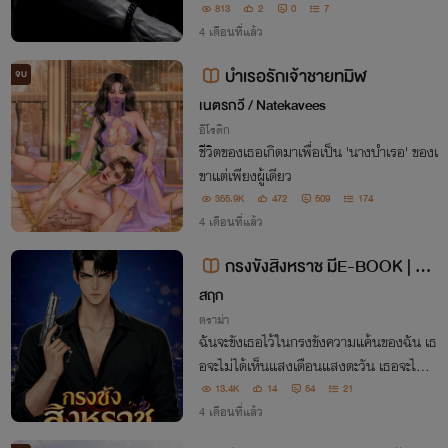
รานี มีเพียงความเย็นชาและคราบน้ำตาที่จะล้
813
2
0
7
างแค้นให้สาสม!
4 เดือนที่แล้ว
บำเรอรักเจ้าชายทมิฬ
จบ
เนตรกวี / Natekavees
อีโรติก
ชีวิตของเธอเกิดมาเพื่อเป็น 'นางบำเรอ' ของเ
ขาแต่เพียงผู้เดียว
355.9K
472
509
174
4 เดือนที่แล้ว
กรงขังสิงหราช มีE-BOOK | อ่า
นฟรี
สฤก
ดราม่า
ฉันจะขังเธอไว้ในกรงขังความแค้นของฉัน เธ
อจะไม่ได้เห็นแสงเดือนแสงตะวัน เธอจะไม่ได้
เห็นหน้าใครทั้งนั้นนอกจากฉัน... และทุกครั้
13.4K
14
54
21
งที่ฉันเห็นหน้าเธอ ฉันจะย้ำเตือนเธอเสมอว่
4 เดือนที่แล้ว
าเธอมันคือตัวกาลกิณี!!