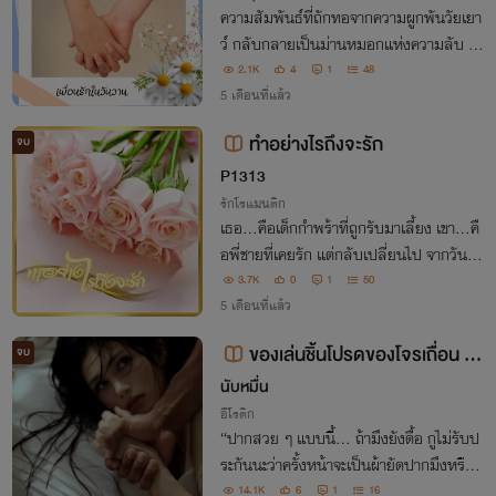
ความสัมพันธ์ที่ถักทอจากความผูกพันวัยเยา
ว์ กลับกลายเป็นม่านหมอกแห่งความลับ รัก
สามเส้าที่แสนเจ็บปวด และความเข้าใจผิดที่
2.1K
4
1
48
ทำให้หัวใจแตกสลาย เมื่อเธอจากไปพร้อมชี
5 เดือนที่แล้ว
วิตน้อยๆ ในครรภ์
ทำอย่างไรถึงจะรัก
จบ
P1313
รักโรแมนติก
เธอ...คือเด็กกำพร้าที่ถูกรับมาเลี้ยง เขา...คื
อพี่ชายที่เคยรัก แต่กลับเปลี่ยนไป จากวันวา
นที่เคยผูกพัน แปรผันเป็นความห่างเหินและ
3.7K
0
1
50
คำดูแคลน เมื่อรักแรกฝังใจ...แต่สถานะไม่อ
5 เดือนที่แล้ว
าจเอื้อมถึง วานิตา ต้องทำอย่างไร
ของเล่นชิ้นโปรดของโจรเถื่อน (อิ
จบ
โรติก)
นับหมื่น
อีโรติก
“ปากสวย ๆ แบบนี้... ถ้ามึงยังดื้อ กูไม่รับป
ระกันนะว่าครั้งหน้าจะเป็นผ้ายัดปากมึงหรือจ
ะเป็นควxกูที่ยัดเข้าไปจนมึงหายใจไม่ออกแท
14.1K
6
1
16