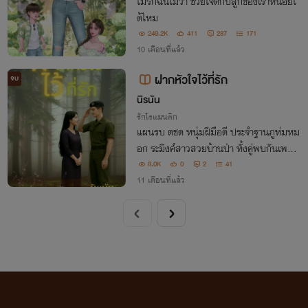
ไม่รักฉันไม่ว่า ช่วยใจดีกับลูกของเราหน่อยไ
ด้ไหม
249.2K
411
287
171
10 เดือนที่แล้ว
ฝากหัวใจไว้ที่รัก
จบ
นิรนัน
รักโรแมนติก
แผนรบ ตชด หนุ่มฝีมือดี ประจำฐานภูห่มหม
อก ระมิงค์สาวสวยบ้านป่า ทั้งคู่พบกันเพราะ
เขาได้ช่วยเหลือเธอจากการถูกงูกัด แต่ผลตอ
8.0K
0
2
41
บแทนความดีนั้นทันตาเห็น เพราะเขาได้เมีย
11 เดือนที่แล้ว
แบบไม่ทันตั้งตัว... เพราะคำว่า... “ผิดผี”