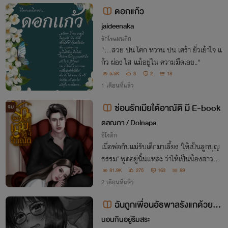
ดเป็นเงา เขาจะต่างคนต่างอยู่กี่โมง!
ดอกแก้ว
jaideenaka
รักโรแมนติก
"...สวย ปน โศก หวาน ปน เศร้า ยั่วเย้าใจ แ
ก้ว ผ่อง ใส แม้อยู่ใน ความมืดเอย.."
5.5K
3
2
18
1 เดือนที่แล้ว
ซ่อนรักเมียใต้อาณัติ มี E-book
จบ
ดลณภา / Dolnapa
อีโรติก
เมื่อพ่อกับแม่รับเด็กมาเลี้ยง ‘ให้เป็นลูกบุญ
ธรรม’ พูดอยู่นั้นแหละ ว่าให้เป็นน้องสาวขอ
งเขา น้องสาวอะไร ‘เขาจะเอาเป็นเธอเมีย!!’
81.9K
275
163
89
2 เดือนที่แล้ว
ฉันถูกเพื่อนอัธพาลรังแกด้วยSe
x🥵[เรื่องสั้นNC+ยับ🔥]
นอนกินอยู่ริมสระ