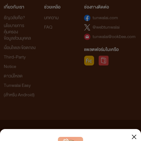
เกี่ยวกับเรา
ช่วยเหลือ
ช่องทางติดต่อ
ธัญวลัยคือ?
บทความ
tunwalai.com
นโยบายการ
FAQ
@webtunwalai
คุ้มครอง
tunwalai@ookbee.com
ข้อมูลส่วนบุคคล
เงื่อนไขและข้อตกลง
แพลตฟอร์มในเครือ
Third-Party
Notice
ดาวน์โหลด
Tunwalai Easy
(สำหรับ Android)
ข้อความที่ท่านได้อ่านจากเว็บไซต์นี้เกิดจากการเขียนโดยสาธารณชนและเผยแพร่โดยอัตโนมัติ ผู้ดูแล
เว็บไซต์แห่งนี้ไม่ได้เห็นด้วยและไม่ขอรับผิดชอบต่อข้อความใดๆ ทั้งสิ้น ดังนั้นผู้อ่านทุกท่านโปรดใช้