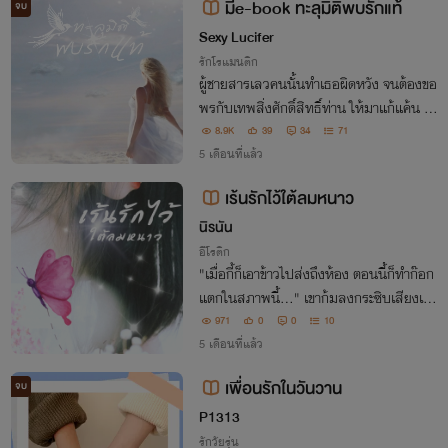
มีe-book ทะลุมิติพบรักแท้
จบ
Sexy Lucifer
รักโรแมนติก
ผู้ชายสารเลวคนนั้นทำเธอผิดหวัง จนต้องขอ
พรกับเทพสิ่งศักดิ์สิทธิ์ท่าน ให้มาแก้แค้น ม
าวันหนึ่งเกิดอุบัติเหตุร้ายแรงวิญญาณจึงออ
8.9K
39
34
71
กจากร่าง แล้วก็ทะลุไปอีกมิติหนึ่ง จนพบกั
5 เดือนที่แล้ว
บ...
เร้นรักไว้ใต้ลมหนาว
นิรนัน
อีโรติก
"เมื่อกี้ก็เอาข้าวไปส่งถึงห้อง ตอนนี้ก็ทำก๊อก
แตกในสภาพนี้..." เขาก้มลงกระซิบเสียงเย็
นชา "ลงทุนขนาดนี้...คิดจะรื้อฟื้นความหลัง
971
0
0
10
หรือไง?"
5 เดือนที่แล้ว
เพื่อนรักในวันวาน
จบ
P1313
รักวัยรุ่น