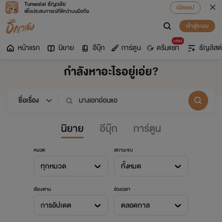
Tunwalai ธัญวลัย
เปิดแอป
เพื่อประสบการณ์ที่ดีกว่าบนมือถือ
เข้าสู่ระบบ
มาใหม่
หน้าแรก
นิยาย
อีบุ๊ก
การ์ตูน
ดรีมแชท
ธัญลิสต์
กำลังหาอะไรอยู่เอ่ย?
นิยาย
อีบุ๊ก
การ์ตูน
หมวด
สถานะจบ
ทุกหมวด
ทั้งหมด
เรียงตาม
ช่วงเวลา
การอัปเดต
ตลอดกาล