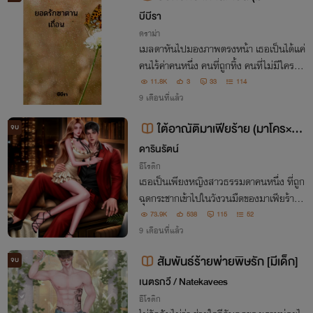
อีบุ๊ค)
บีบีรา
ดราม่า
เมลดาหันไปมองภาพตรงหน้า เธอเป็นได้แค่
คนไร้ค่าคนหนึ่ง คนที่ถูกทิ้ง คนที่ไม่มีใครรัก
คนที่ไม่มีใครต้องการแม้แต่เขา….
11.8K
3
33
114
9 เดือนที่แล้ว
ใต้อาณัติมาเฟียร้าย (มาโคร×ลีอ
จบ
าห์)
ดารินรัตน์
อีโรติก
เธอเป็นเพียงหญิงสาวธรรมดาคนหนึ่ง ที่ถูก
ฉุดกระชากเข้าไปในวังวนมืดของมาเฟียร้ายผู้
ไร้หัวใจ ที่มองเธอเป็นของเล่นชั่วคราวเพียงเ
73.9K
538
115
52
ท่านั้น
9 เดือนที่แล้ว
สัมพันธ์ร้ายพ่ายพิษรัก [มีเด็ก]
จบ
เนตรกวี / Natekavees
อีโรติก