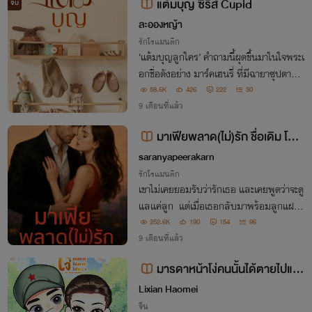
แต้มบุญ ซีรีส์ Cupid
จบ
ละอองหญ้า
รักโรแมนติก
‘แต้มบุญลูกใคร’ คำถามนี้ผุดขึ้นมาในใจพระเ
อกชื่อดังอย่าง มาร์คเฮนรี่ ที่มีฉายาซุปตาร์ห้
างแตก เพราะมารดาของเจ้าหนูคืออดีตคนรัก
58.6K
426
222
30
ลับๆ ของเขาที่จบกันแบบไม่สวย แถมเจ้าเด็
9 เดือนที่แล้ว
กปากหวานยังมีลักยิ้มเหมือนเขา
มาเฟียพลาด(ไม่)รัก ชื่อเดิม โซ่ค
ล้องใจนายมาเฟีย เขียนจบแล้ว รออี
saranyapeerakarn
บุ๊คค่ะ
รักโรแมนติก
เขาไม่เคยยอมรับว่ารักเธอ และเคยพูดว่าจะดู
แลแค่ลูก แต่เมื่อเธอกลับมาพร้อมลูกแฝด
หัวใจเย็นชาก็ร้อนรุ่ม… อยากครอบครองทั้ง
252.6K
190
154
96
แม่และลูกไว้ข้างกาย
9 เดือนที่แล้ว
มารดาหน้าโง่คนนั้นได้ตายไปแล้
ว(ebook@Meb)
Lixian Haomei
จีน