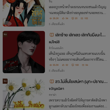
จีน
เผลอวูบหน้าคว่ำลงถนนจนรถชนแล้ววิญญ
าณทะลุมิติมาสิงร่างอนุของท่านจอหงวนที่มี
ใจรักมั่นสตรีอื่น ทุกอย่างก็เกือบจะดีอยู่แล้ว
28.2K
34
20
102
ถ้าไม่ใช่เพราะฮูหยินผู้เฒ่าอยากได้เหลนจนสั
5 เดือนที่แล้ว
บเปลี่ยนยาห้ามครรภ์เป็นยาบำรุง!
เลิกร้าย เลิกเลว เลิกกับมึงนะไอ้น๊
จบ
อต (อ่านฟรี) | มีอีบุ๊ก
แม่ใหย่สี
รักโรแมนติก
เห็นใจกูเถอะ เห็นกูหนีมันแทบตายแบบนั้น
จริงๆ ไม่เคยอยากจะเดินหนีออกจากชีวิตแม่ง
เลย แต่ถ้ากูอยู่ต่อไปกูนี่แหละจะตายเองอะ...
33.5K
32
168
84
5 เดือนที่แล้ว
23.ไม่สิ้นใยเสน่หา (มุก+ปราณต์)
จบ
รุ่นลูก
ขวัญชนิดา
ดราม่า
เพราะความเข้าใจผิดทำให้มุกรดาตัดสินใจพา
ลูกแฝดกลับมาเมืองไทยเพื่อล่มงานแต่งงาน