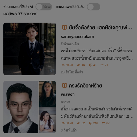
ซ่อนผลงานที่ใช้ปก AI
แสดงเฉพาะโปรโมชัน
ผลลัพธ์
37
รายการ
ยัยจิ๋วตัวร้าย แฮกหัวใจคุณพ่อไ
ซเบอร์ - Security Alert!
saranyapeerakarn
รักโรแมนติก
เรนไม่เคยคิดว่า “ยัยแฮกเกอร์จิ๋ว” ที่ทั้งกวน
ฉลาด และหน้าเหมือนเขาอย่างน่าหงุดหงิด
จะเป็นความลับที่หายไปจากชีวิตตลอดเก้าปี
50.2K
46
46
71
จากคู่ปรับต่างวัย สู่พ่อลูกสายกวน(ทีน)ที่ทำเ
23 ชั่วโมงที่แล้ว
อาคนเป็นแม่ต้องกุมขมับ
กรงรักวิวาห์ร้าย
พิมาฬา
ดราม่า
เมื่อการแต่งงานเป็นเพียง‘กรงขัง’แต่ความสั
มพันธ์ต้องห้ามกลับเป็น‘สิ่งที่เขาเลือก’ เธ
อ..กลายเป็นเจ้าสาวที่ไม่เคยถูกรักจากสามีใน
30.2K
32
216
67
นาม ส่วนเขาเลือกซุกซ่อนความสัมพันธ์ต้อง
3 วันที่แล้ว