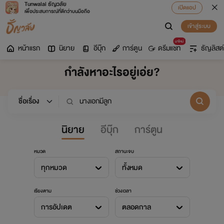
Tunwalai ธัญวลัย
เปิดแอป
เพื่อประสบการณ์ที่ดีกว่าบนมือถือ
เข้าสู่ระบบ
มาใหม่
หน้าแรก
นิยาย
อีบุ๊ก
การ์ตูน
ดรีมแชท
ธัญลิสต์
กำลังหาอะไรอยู่เอ่ย?
นิยาย
อีบุ๊ก
การ์ตูน
หมวด
สถานะจบ
ทุกหมวด
ทั้งหมด
เรียงตาม
ช่วงเวลา
การอัปเดต
ตลอดกาล