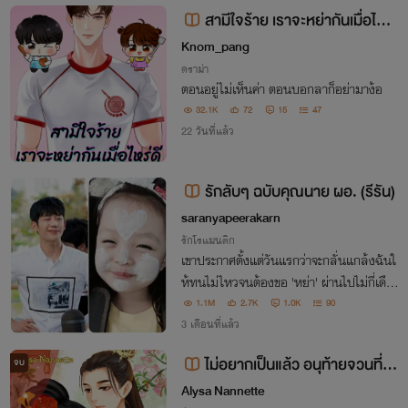
ห้ามไว้กับนักศึกษาสาวคนที่เป็นคนรัก
สามีใจร้าย เราจะหย่ากันเมื่อไหร่
ดี
Knom_pang
ดราม่า
ตอนอยู่ไม่เห็นค่า ตอนบอกลาก็อย่ามาง้อ
32.1K
72
15
47
22 วันที่แล้ว
รักลับๆ ฉบับคุณนาย ผอ. (รีรัน)
saranyapeerakarn
รักโรแมนติก
เขาประกาศตั้งแต่วันแรกว่าจะกลั่นแกล้งฉันใ
ห้ทนไม่ไหวจนต้องขอ 'หย่า' ผ่านไปไม่กี่เดือ
นเหตุไฉนมาเสกเด็กเข้าท้องอีกคนกันเล่าไอ้
1.1M
2.7K
1.0K
90
คุณ ผอ.
3 เดือนที่แล้ว
ไม่อยากเป็นแล้ว อนุท้ายจวนที่ท่า
จบ
นไม่ต้องการ [จบ]
Alysa Nannette