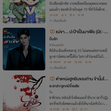
นักเขียนฝักหัด วางพล็อตเรื่องสุดอนาถของ
แม่แท้ๆ ของตัวร้ายในยุค 70 ที่ทำให้เด็กชาย
วัยสามขวบสะเทือนใจจนกลายเป็นคนที่มีจิต
6.2K
6
4
66
ใจบิดเบี้ยว... แต่ทุกอย่างกำลังจะเปลี่ยนไป
11 เดือนที่แล้ว
เมื่อแม่ของเขาตื่นขึ้นมาอีกครั้ง
แม่ขา... ปะป๊าเป็นมาเฟีย (มีE-b
จบ
ookแล้ว)
ปิ่นรัก
รักโรแมนติก
คีย์ลัน:ฉันเพิ่งจะอายุ 33 ไม่เคยแต่งงานจะมี
ลูกสาวโตขนาดนี้ได้ไง ไอรา:ทำไมจะมีไม่ได้คะ
แม่คลอดหนูตอนอายุ 17 ตอนนี้อายุ 31 ก็ยั
252.3K
548
232
64
งเป็นแม่หนูได้เลย
12 เดือนที่แล้ว
ตำแหน่งฮูหยินของท่าน ข้านั้นไร้
วาสนา (มี E-book)
ชะลาล่า/ลูกหมีขี้สงสัย
จีน
ชาติก่อน หลังเข้าใจผิดและย่ำยีนาง เขาก็ปฏิเ
สธที่จะรับผิดชอบแล้วสั่งให้นางไสหัวไป เฟ
ยฟางฟางจึงจำต้องแต่งงานกับผู้อื่นแล้วใช้ชี
47.5K
46
8
111