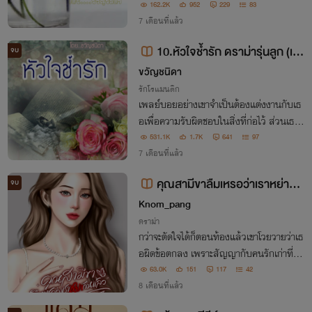
ระหว่างปราณต์และไอยเรศ ทำให้ปราณต์ตก
162.2K
952
229
83
ใจมากเพราะไม่เคยรู้ว่าก่อนจากไปมุกรดากำ
7 เดือนที่แล้ว
ลังตั้งท้องลูกตัวเองอยู่
10.หัวใจช้ำรัก ดราม่ารุ่นลูก (เอ
จบ
วา+นนท์ ) มีE-book
ขวัญชนิดา
รักโรแมนติก
เพลย์บอยอย่างเขาจำเป็นต้องแต่งงานกับเธ
อเพื่อความรับผิดชอบในสิ่งที่ก่อไว้ ส่วนเธอไ
ด้แต่งงานกับคนที่ตัวเองรักเพราะเกิดท้องขึ้น
531.1K
1.7K
641
97
มาทั้งๆที่ยังเรียนไม่จบและต้องทำงานให้วงศ์
7 เดือนที่แล้ว
ตระกูลขายหน้า....
คุณสามีขาลืมเหรอว่าเราหย่ากัน
จบ
แล้ว
Knom_pang
ดราม่า
กว่าจะตัดใจได้ก็ตอนท้องแล้วเขาโวยวายว่าเธ
อผิดข้อตกลง เพราะสัญญากับคนรักเก่าที่ตา
ยไปว่าจะไม่มีลูกอีก แล้วเธอกับลูกเป็นตัวอะ
63.0K
151
117
42
ไร ส่วนเกินในชีวิตอย่างนั้นเหรอ เมื่อมีค่าน้อ
8 เดือนที่แล้ว
ยกว่าคนตาย แล้วเรื่องอะไรต้องทน!