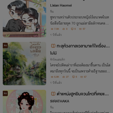
างเอกงั้นเหรอ
Lixian Haomei
จีน
ซูหวานหว่านตัวประกอบหญิงไร้อนาคตในห
นังสือนิยายยุค 70 ถูกแม่สามีผลักจนคลอด
ก่อนกำหนด น่าเสียดายที่เด็กรอดแต่เธอไม่ร
7.5K
3
5
57
อด และเด็กน้อยกลายเป็นลูกของนักอ่านผู้ไ
1 ปีที่แล้ว
ม่พอใจในชะตากรรมของตัวละครแทนแม่เลี้
ทะลุห้วงกาลเวลามาแก้ไขเรื่องรา
จบ
ยงดอกบัวขาว
วในอดีต(นางเอกมีลูก)ไทยพีเรียต
ใบไม้
รักโรแมนติก
ใครจะไปคิดเล่าวาที่เธอต้องมาขึ้นคาน เป็นโส
ดมาถึงทุกวันนี้ จะเป็นเพราะคำอธิฐานของเธ
อในอดีต
6.8K
27
5
67
1 ปีที่แล้ว
ตำแหน่งฮูหยินจวนโหวที่เคยแย่ง
จบ
มานี้ ข้ายินดีคืนให้
SIRATHAKA
จีน