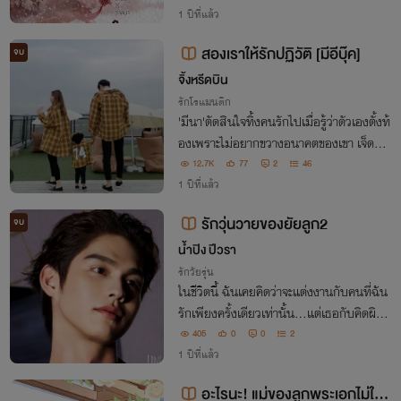
วิตอย่างตรอมตรมแต่กลับมาครั้งนี้นางไม่มี
1 ปีที่แล้ว
ความคิดยึดติดกับเขาเช่นนั้นอีกแล้ว
สองเราให้รักปฏิวัติ [มีอีบุ๊ค]
จบ
จิ้งหรีดบิน
รักโรแมนติก
'มีนา'ตัดสินใจทิ้งคนรักไปเมื่อรู้ว่าตัวเองตั้งท้
องเพราะไม่อยากขวางอนาคตของเขา เจ็ดปีต่
อมาเจ้าลูกชายดันไปเจอพ่อตัวเองในคราบซี
12.7K
77
2
46
อีโอหนุ่มรูปหล่อ เมื่อ'จิรัสย์'รู้ความจริงเขาจึ
1 ปีที่แล้ว
งเริ่มแผนการเอาลูกเอาเมียคืน!
รักวุ่นวายของยัยลูก2
จบ
น้ำปิง ปีวรา
รักวัยรุ่น
ในชีวิตนี้ ฉันเคยคิดว่าจะแต่งงานกับคนที่ฉัน
รักเพียงครั้งเดียวเท่านั้น...แต่เธอกับคิดผิด เ
พราะคนที่เธอเลือกมาเป็นพ่อของลูก กลับล
405
0
0
2
ะเลย ไม่สนใจเธอกับลูกเลย ...แต่แล้ววันห
1 ปีที่แล้ว
นึ่ง โชคชะตากลับเล่นตลก..
อะไรนะ! แม่ของลูกพระเอกไม่ใช่น