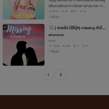
วิญญาณเธอมาเข้าร่างสตรีที่แย่งตำแหน่งฮู
หยินจวนโหวมาจากน้องสาวต่างมารดา วาง
ยาปลุกกำหนัดเขาในคืนแต่งงาน ถูกสามีและ
79.5K
65
31
91
แม่สามีชิงชัง เธอจึงยินดีจะคืนตำแหน่งฮูหยิ
1 ปีที่แล้ว
นให้ ส่วนเจ้าก้อนแป้งนี้ เธอจะเลี้ยงเขาเอง!
( จบแล้ว มีอีบุ๊ค) missing หัวใจ
จบ
ที่หาย
whansook
ดราม่า
110.2K
525
11
31
1 ปีที่แล้ว