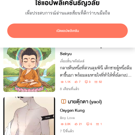
ใช้แอปพลิเคชันธัญวลัย
ยอดเข้าชม
7 วัน
เพื่อประสบการณ์อ่านและเขียนที่ดีกว่าบนมือถือ
ซ่อนผลงานที่ใช้ปก AI
แสดงเฉพาะโปรโมชัน
เปิดแอปพลิเคชัน
ผลลัพธ์
2
รายการ
ตำนานสิทธัตถะสู่การเป็นพระพุ
ทธเจ้า
Seiryu
เรื่องสั้น/ฟรีสไตล์
กลางคืนหนึ่งที่สวนลุมพินี เด็กชายผู้หนึ่งลืม
ตาขึ้นมา พร้อมลมหายใจที่ทำให้ทั้งโลกเปลี่
ยนไปเขาเติบโตท่ามกลางความสุขพรั่งพร้อม
1.1K
7
3
52
แต่หัวใจกลับเต็มไปด้วยคำถาม ที่ใครก็ไม่อา
8 เดือนที่แล้ว
จตอบได้จากเจ้าชายผู้ยิ่งใหญ่
นายตุ๊กตา (yaoi)
Oxygen Kung
Boy Love
2.0K
21
6
1
7 ปีที่แล้ว