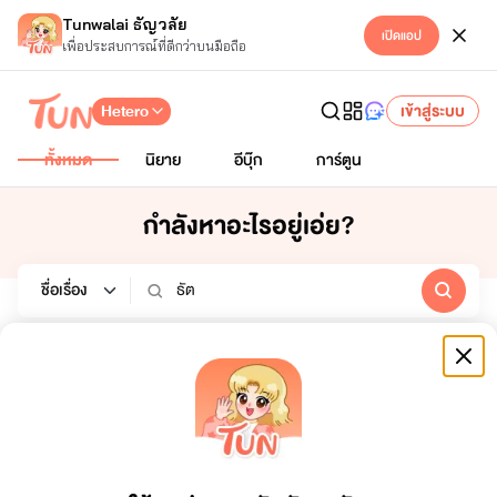
Tunwalai ธัญวลัย
เปิดแอป
เพื่อประสบการณ์ที่ดีกว่าบนมือถือ
Hetero
เข้าสู่ระบบ
ทั้งหมด
นิยาย
อีบุ๊ก
การ์ตูน
กำลังหาอะไรอยู่เอ่ย?
นิยาย
อีบุ๊ก
การ์ตูน
หมวดหมู่
สถานะจบ
ทั้งหมด
ทั้งหมด
เรียงตาม
ช่วงเวลา