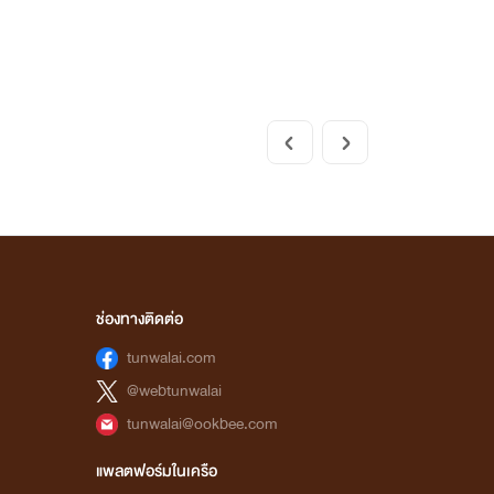
ช่องทางติดต่อ
tunwalai.com
@webtunwalai
tunwalai@ookbee.com
แพลตฟอร์มในเครือ