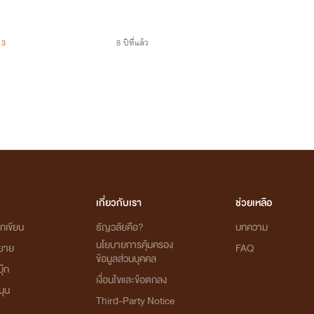
3
8 ปีที่แล้ว
เกี่ยวกับเรา
ช่วยเหลือ
กเขียน
ธัญวลัยคือ?
บทความ
นโยบายการคุ้มครอง
ิยาย
FAQ
ข้อมูลส่วนบุคคล
ุ๊ก
เงื่อนไขและข้อตกลง
นุน
Third-Party Notice