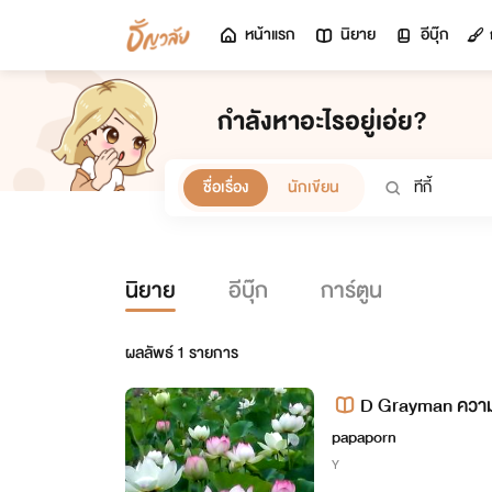
หน้าแรก
นิยาย
อีบุ๊ก
กำลังหาอะไรอยู่เอ่ย?
ชื่อเรื่อง
นักเขียน
นิยาย
อีบุ๊ก
การ์ตูน
ผลลัพธ์
1
รายการ
D Grayman ความ
papaporn
Y