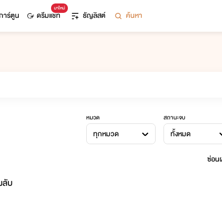
มาใหม่
การ์ตูน
ดรีมแชท
ธัญลิสต์
ค้นหา
หมวด
สถานะจบ
ทุกหมวด
ทั้งหมด
ซ่อนผ
ลับ